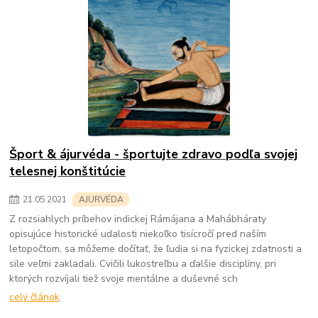
Šport & ájurvéda - športujte zdravo podľa svojej
telesnej konštitúcie
21
.
05
.
2021
AJURVÉDA
Z rozsiahlych príbehov indickej Rámájana a Mahábháraty
opisujúce historické udalosti niekoľko tisícročí pred naším
letopočtom, sa môžeme dočítať, že ľudia si na fyzickej zdatnosti a
sile veľmi zakladali. Cvičili lukostreľbu a ďalšie disciplíny, pri
ktorých rozvíjali tiež svoje mentálne a duševné sch
celý článok