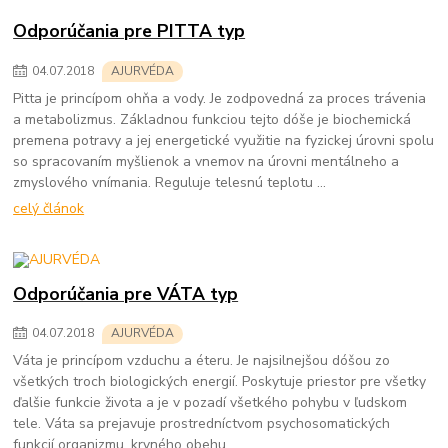
Odporúčania pre PITTA typ
04
.
07
.
2018
AJURVÉDA
Pitta je princípom ohňa a vody. Je zodpovedná za proces trávenia
a metabolizmus. Základnou funkciou tejto dóše je biochemická
premena potravy a jej energetické využitie na fyzickej úrovni spolu
so spracovaním myšlienok a vnemov na úrovni mentálneho a
zmyslového vnímania. Reguluje telesnú teplotu ...
celý článok
Odporúčania pre VÁTA typ
04
.
07
.
2018
AJURVÉDA
Váta je princípom vzduchu a éteru. Je najsilnejšou dóšou zo
všetkých troch biologických energií. Poskytuje priestor pre všetky
ďalšie funkcie života a je v pozadí všetkého pohybu v ľudskom
tele. Váta sa prejavuje prostredníctvom psychosomatických
funkcií organizmu, krvného obehu, ...