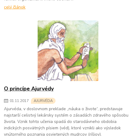
celý článok
O princípe Ajurvédy
01
.
11
.
2017
AJURVÉDA
Ajurvéda, v doslovnom preklade „náuka o živote“, predstavuje
najstarší celistvý lekársky systém o zásadách zdravého spôsobu
života. Vznik tohto učenia spadá do starodávneho obdobia
indických posvätných písiem (véd), ktoré vznikli ako výsledok
vnútorného poznania osvietených mudrcov (ríšiov).