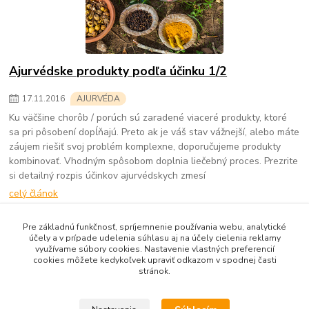
Ajurvédske produkty podľa účinku 1/2
17
.
11
.
2016
AJURVÉDA
Ku väčšine chorôb / porúch sú zaradené viaceré produkty, ktoré
sa pri pôsobení dopĺňajú. Preto ak je váš stav vážnejší, alebo máte
záujem riešiť svoj problém komplexne, doporučujeme produkty
kombinovať. Vhodným spôsobom doplnia liečebný proces. Prezrite
si detailný rozpis účinkov ajurvédskych zmesí
celý článok
strana
z 1
Pre základnú funkčnosť, spríjemnenie používania webu, analytické
účely a v prípade udelenia súhlasu aj na účely cielenia reklamy
využívame súbory cookies. Nastavenie vlastných preferencií
cookies môžete kedykoľvek upraviť odkazom v spodnej časti
stránok.