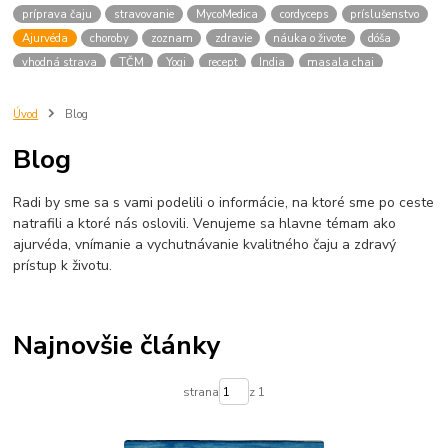
príprava čaju
stravovanie
MycoMedica
cordyceps
príslušenstvo
Ajurvéda
choroby
zoznam
zdravie
náuka o živote
dóša
vhodná strava
TČM
Yogi
recept
India
masala chai
mliečny
masala
liatinová kanvica
Japonsko
bylinky
nachladnutie
liečivé
japonský čaj
raku
matcha
keramika
Úvod
Blog
japonské
bylinné zmesi
dóše
váta
vhodné potraviny
Blog
pitta typ
kapha typ
medicinalne huby
tinktury
YaoMedica
chaga
medicinlne huby
obličky
šport
ženšen
menopauza
Radi by sme sa s vami podelili o informácie, na ktoré sme po ceste
ženy
natrafili a ktoré nás oslovili. Venujeme sa hlavne témam ako
ajurvéda, vnímanie a vychutnávanie kvalitného čaju a zdravý
prístup k životu.
Najnovšie články
strana
z 1