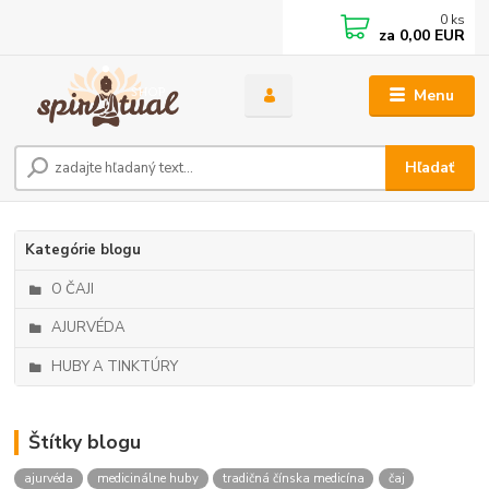
0
ks
za
0,00 EUR
Menu
Hľadať
Kategórie blogu
O ČAJI
AJURVÉDA
HUBY A TINKTÚRY
Štítky blogu
ajurvéda
medicinálne huby
tradičná čínska medicína
čaj