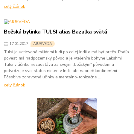
celý článok
Božská bylinka TULSI alias Bazalka svätá
17
.
01
.
2017
AJURVÉDA
Tulsi je uctievaná miliónmi ľudí po celej Indii a má byť prečo. Podľa
povesti má nadpozemský pôvod a je vtelením bohyne Lakshmi.
Tulsi v účinku nezaostáva za svojim „božským“ pôvodom a
potvrdzuje svoj status nielen v Indii, ale naprieč kontinentmi.
Pôsobivé zdravotné účinky a mentálno-tonizačné ...
celý článok