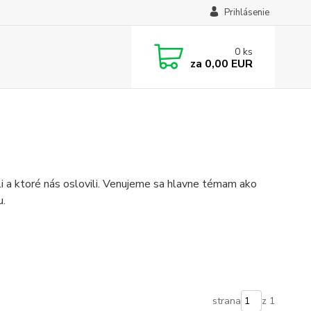
Prihlásenie
0
ks
za
0,00 EUR
ili a ktoré nás oslovili. Venujeme sa hlavne témam ako
u.
strana
z 1