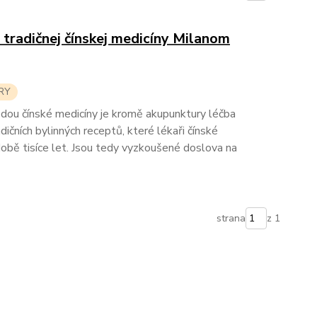
tradičnej čínskej medicíny Milanom
RY
dou čínské medicíny je kromě akupunktury léčba
dičních bylinných receptů, které lékaři čínské
době tisíce let. Jsou tedy vyzkoušené doslova na
strana
z 1