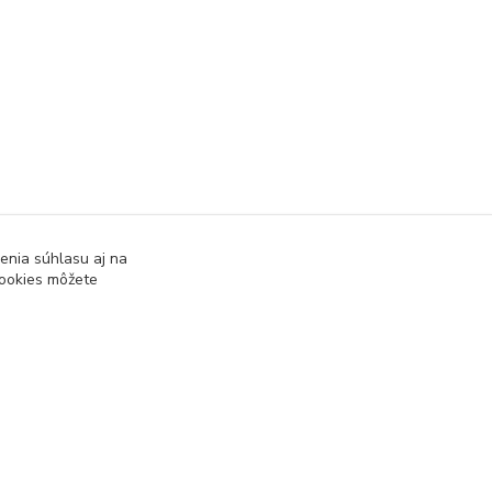
enia súhlasu aj na
cookies môžete
Vytvorené na
Eshop-rychlo.sk