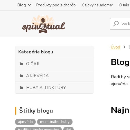
Blog
Produkty podľa chorôb
Čajový náladomer
O nás
Úvod
Kategórie blogu
Blog
O ČAJI
AJURVÉDA
Radi by s
ajurvéda,
HUBY A TINKTÚRY
Najn
Štítky blogu
ajurvéda
medicinálne huby