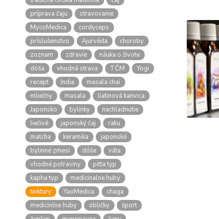
tradičná čínska medicína
čaj
príprava čaju
stravovanie
MycoMedica
cordyceps
príslušenstvo
Ajurvéda
choroby
zoznam
zdravie
náuka o živote
dóša
vhodná strava
TČM
Yogi
recept
India
masala chai
mliečny
masala
liatinová kanvica
Japonsko
bylinky
nachladnutie
liečivé
japonský čaj
raku
matcha
keramika
japonské
bylinné zmesi
dóše
váta
vhodné potraviny
pitta typ
kapha typ
medicinalne huby
tinktury
YaoMedica
chaga
medicinlne huby
obličky
šport