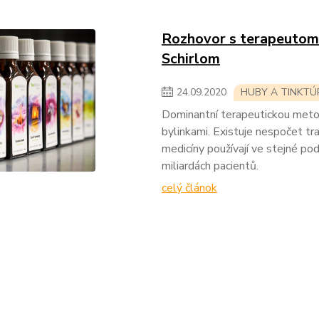
Rozhovor s terapeutom 
Schirlom
24
.
09
.
2020
HUBY A TINKTÚ
Dominantní terapeutickou meto
bylinkami. Existuje nespočet tra
medicíny používají ve stejné po
miliardách pacientů.
celý článok