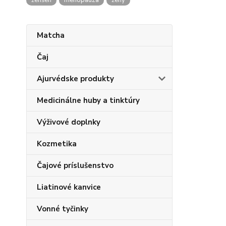
ženšen
menopauza
ženy
Matcha
Čaj
Ajurvédske produkty
Medicinálne huby a tinktúry
Výživové doplnky
Kozmetika
Čajové príslušenstvo
Liatinové kanvice
Vonné tyčinky