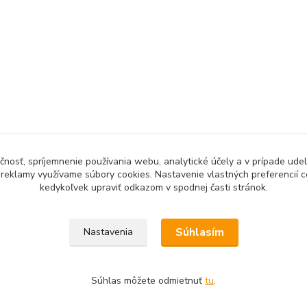
čnosť, spríjemnenie používania webu, analytické účely a v prípade udel
a reklamy využívame súbory cookies. Nastavenie vlastných preferencií 
kedykoľvek upraviť odkazom v spodnej časti stránok.
Upravit sběr cookies.
Súhlasím
Nastavenia
Súhlas môžete odmietnuť
tu
.