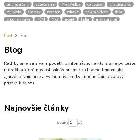
príprava čaju
stravovanie
MycoMedica
cordyceps
príslušenstvo
Ajurvéda
choroby
zoznam
zdravie
náuka o živote
dóša
vhodná strava
TČM
Yogi
recept
India
masala chai
mliečny
masala
liatinová kanvica
Japonsko
bylinky
nachladnutie
liečivé
japonský čaj
raku
matcha
keramika
Úvod
Blog
japonské
bylinné zmesi
dóše
váta
vhodné potraviny
Blog
pitta typ
kapha typ
medicinalne huby
tinktury
YaoMedica
chaga
medicinlne huby
obličky
šport
ženšen
menopauza
Radi by sme sa s vami podelili o informácie, na ktoré sme po ceste
ženy
natrafili a ktoré nás oslovili. Venujeme sa hlavne témam ako
ajurvéda, vnímanie a vychutnávanie kvalitného čaju a zdravý
prístup k životu.
Najnovšie články
strana
z 1