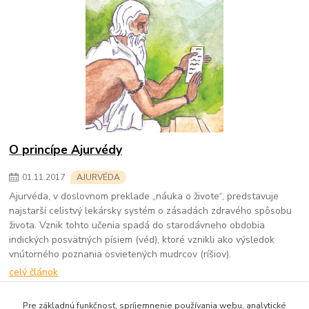
O princípe Ajurvédy
01
.
11
.
2017
AJURVÉDA
Ajurvéda, v doslovnom preklade „náuka o živote“, predstavuje
najstarší celistvý lekársky systém o zásadách zdravého spôsobu
života. Vznik tohto učenia spadá do starodávneho obdobia
indických posvätných písiem (véd), ktoré vznikli ako výsledok
vnútorného poznania osvietených mudrcov (ríšiov).
celý článok
strana
z 1
Pre základnú funkčnosť, spríjemnenie používania webu, analytické