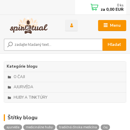
0
ks
za
0,00 EUR
Menu
Hľadať
Kategórie blogu
O ČAJI
AJURVÉDA
HUBY A TINKTÚRY
Štítky blogu
ajurvéda
medicinálne huby
tradičná čínska medicína
čaj