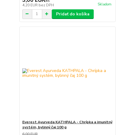
/
ks
Skladom
4,20 EUR
bez DPH
Pridať do košíka
Everest Ayurveda KATHPALA - Chrípka a imunitný
systém, bylinný čaj 100 g
6,00 EUR