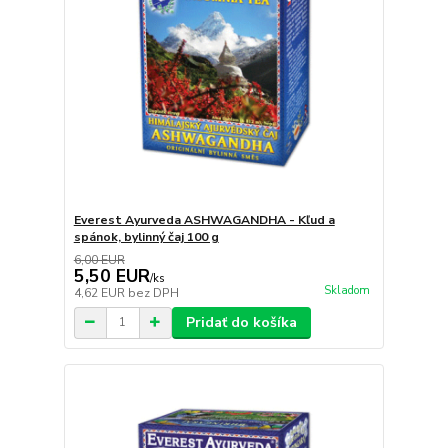
Everest Ayurveda ASHWAGANDHA - Kľud a
spánok, bylinný čaj 100 g
6,00 EUR
5,50 EUR
/
ks
Skladom
4,62 EUR
bez DPH
Pridať do košíka