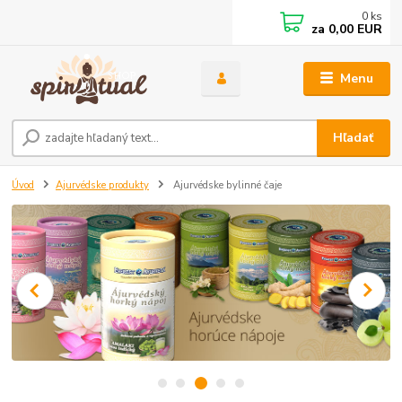
0
ks
za
0,00 EUR
Menu
Hľadať
Úvod
Ajurvédske produkty
Ajurvédske bylinné čaje