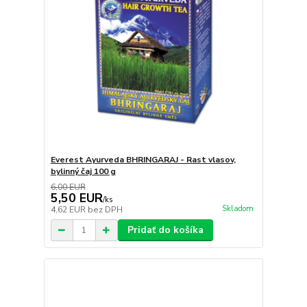
Everest Ayurveda BHRINGARAJ - Rast vlasov,
bylinný čaj 100 g
6,00 EUR
5,50 EUR
/
ks
Skladom
4,62 EUR
bez DPH
Pridať do košíka