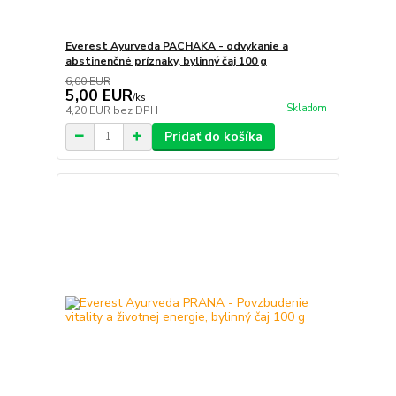
Everest Ayurveda PACHAKA - odvykanie a
abstinenčné príznaky, bylinný čaj 100 g
6,00 EUR
5,00 EUR
/
ks
Skladom
4,20 EUR
bez DPH
Pridať do košíka