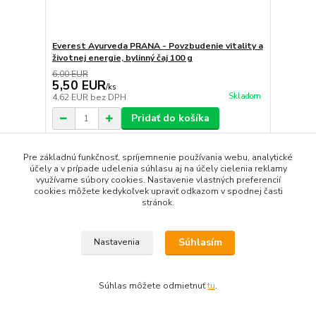
Everest Ayurveda PRANA - Povzbudenie vitality a
životnej energie, bylinný čaj 100 g
6,00 EUR
5,50 EUR
/
ks
Skladom
4,62 EUR
bez DPH
Pridať do košíka
Pre základnú funkčnosť, spríjemnenie používania webu, analytické
účely a v prípade udelenia súhlasu aj na účely cielenia reklamy
využívame súbory cookies. Nastavenie vlastných preferencií
cookies môžete kedykoľvek upraviť odkazom v spodnej časti
stránok.
Súhlasím
Nastavenia
Súhlas môžete odmietnuť
tu
.