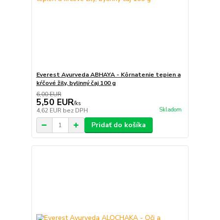
Everest Ayurveda ABHAYA - Kôrnatenie tepien a
kŕčové žily, bylinný čaj 100 g
6,00 EUR
5,50 EUR
/
ks
Skladom
4,62 EUR
bez DPH
Pridať do košíka