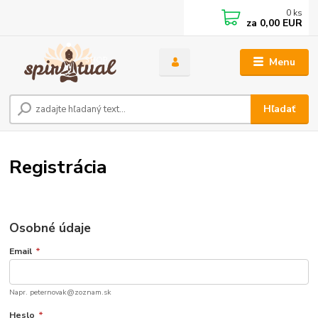
0
ks
za
0,00 EUR
Menu
Hľadať
Registrácia
Osobné údaje
Email
*
Napr. peternovak@zoznam.sk
Heslo
*