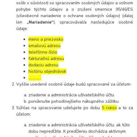
osôb v súvislosti so spracovaním osobných údajov a voľnom
pohybe týchto údajov a o zrušení smernice 95/46/ES
(všeobecné nariadenie o ochrane osobných údajov) (ďalej
len
„Nariadenie“
), spracovával/a nasledujúce osobné
údaje:
meno a priezvisko
emailovú adresu
telefónne číslo
fakturačnú adresu
dodaciu adresu
históriu objednávok
…………..
Vyššie uvedené osobné údaje budú spracované za účelom:
zriadenie a administrácia užívateľského účtu
ponúknutie pohodlnejšieho nákupného zážitku
Súhlas na spracovanie udeľujete po dobu
5 rokov
a to za
účelom:
zriadenie a administrácia užívateľského účtu, ak túto
dobu nepredĺžite. K predĺženiu dochádza aktívnym