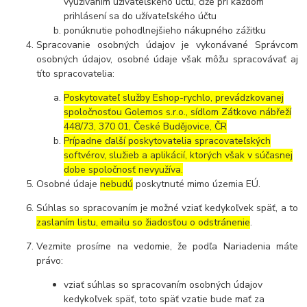
využívaním užívateľského účtu, čiže pri každom
prihlásení sa do užívateľského účtu
ponúknutie pohodlnejšieho nákupného zážitku
Spracovanie osobných údajov je vykonávané Správcom
osobných údajov, osobné údaje však môžu spracovávať aj
títo spracovatelia:
Poskytovateľ služby Eshop-rychlo, prevádzkovanej
spoločnosťou Golemos s.r.o., sídlom Zátkovo nábřeží
448/73, 370 01, České Budějovice, ČR
Prípadne ďalší poskytovatelia spracovateľských
softvérov, služieb a aplikácií, ktorých však v súčasnej
dobe spoločnosť nevyužíva.
Osobné údaje
nebudú
poskytnuté mimo územia EÚ.
Súhlas so spracovaním je možné vziať kedykoľvek späť, a to
zaslaním listu, emailu so žiadosťou o odstránenie
.
Vezmite prosíme na vedomie, že podľa Nariadenia máte
právo:
vziať súhlas so spracovaním osobných údajov
kedykoľvek späť, toto späť vzatie bude mať za