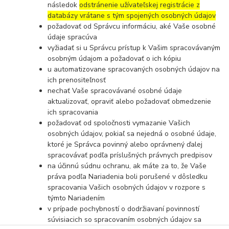
následok
odstránenie užívateľskej registrácie z
databázy vrátane s tým spojených osobných údajov
požadovať od Správcu informáciu, aké Vaše osobné
údaje spracúva
vyžiadať si u Správcu prístup k Vašim spracovávaným
osobným údajom a požadovať o ich kópiu
u automatizovane spracovaných osobných údajov na
ich prenositeľnosť
nechať Vaše spracovávané osobné údaje
aktualizovať, opraviť alebo požadovať obmedzenie
ich spracovania
požadovať od spoločnosti vymazanie Vašich
osobných údajov, pokiaľ sa nejedná o osobné údaje,
ktoré je Správca povinný alebo oprávnený ďalej
spracovávať podľa príslušných právnych predpisov
na účinnú súdnu ochranu, ak máte za to, že Vaše
práva podľa Nariadenia boli porušené v dôsledku
spracovania Vašich osobných údajov v rozpore s
týmto Nariadením
v prípade pochybností o dodržiavaní povinností
súvisiacich so spracovaním osobných údajov sa