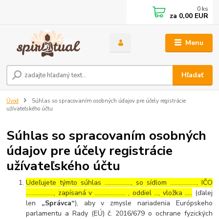
0
ks
za
0,00 EUR
Menu
Hľadať
Úvod
Súhlas so spracovaním osobných údajov pre účely registrácie
užívateľského účtu
Súhlas so spracovaním osobných
údajov pre účely registrácie
užívateľského účtu
Udeľujete týmto súhlas ……………..., so sídlom ………………, IČO
………………., zapísaná v ………………… , oddiel …, vložka …..
(ďalej
len
„Správca“
), aby v zmysle nariadenia Európskeho
parlamentu a Rady (EÚ) č. 2016/679 o ochrane fyzických