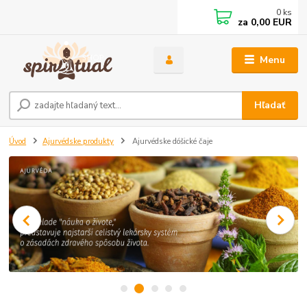
0
ks
za
0,00 EUR
Menu
Hľadať
Úvod
Ajurvédske produkty
Ajurvédske dóšické čaje