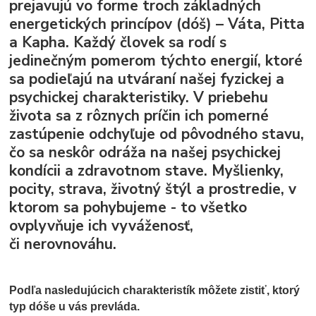
prejavujú vo forme troch základných
energetických princípov (dóš) – Váta, Pitta
a Kapha. Každý človek sa rodí s
jedinečným pomerom týchto energií, ktoré
sa podieľajú na utváraní našej fyzickej a
psychickej charakteristiky. V priebehu
života sa z rôznych príčin ich pomerné
zastúpenie odchyľuje od pôvodného stavu,
čo sa neskôr odráža na našej psychickej
kondícii a zdravotnom stave. Myšlienky,
pocity, strava, životný štýl a prostredie, v
ktorom sa pohybujeme - to všetko
ovplyvňuje ich vyváženosť,
či nerovnováhu.
Podľa nasledujúcich charakteristík môžete zistiť, ktorý
typ dóše u vás prevláda.