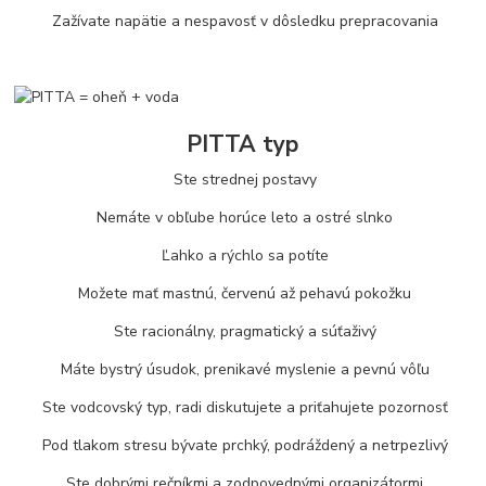
Zažívate napätie a nespavosť v dôsledku prepracovania
PITTA typ
Ste strednej postavy
Nemáte v obľube horúce leto a ostré slnko
Ľahko a rýchlo sa potíte
Možete mať mastnú, červenú až pehavú pokožku
Ste racionálny, pragmatický a súťaživý
Máte bystrý úsudok, prenikavé myslenie a pevnú vôľu
Ste vodcovský typ, radi diskutujete a priťahujete pozornosť
Pod tlakom stresu bývate prchký, podráždený a netrpezlivý
Ste dobrými rečníkmi a zodpovednými organizátormi