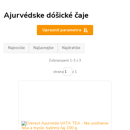
Ajurvédske dóšické čaje
Upresniť parametre
Najnovšie
Najlacnejšie
Najdrahšie
Zobrazujem 1-3 z 3
strana
z 1