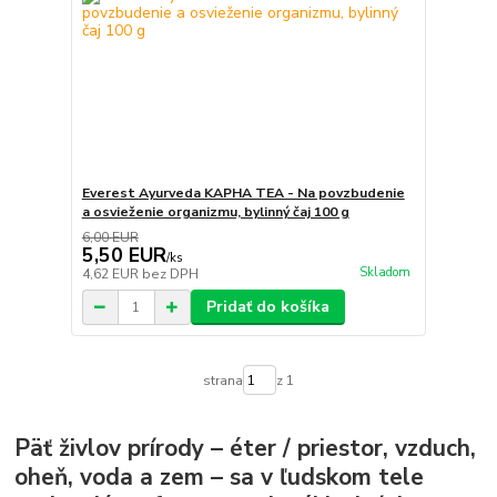
Everest Ayurveda KAPHA TEA - Na povzbudenie
a osvieženie organizmu, bylinný čaj 100 g
6,00 EUR
5,50 EUR
/
ks
Skladom
4,62 EUR
bez DPH
Pridať do košíka
strana
z 1
Päť živlov prírody – éter / priestor, vzduch,
oheň, voda a zem – sa v ľudskom tele