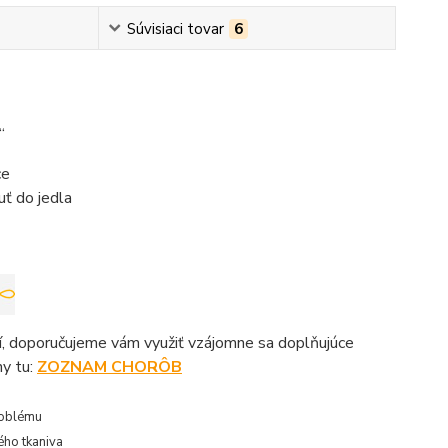
Súvisiaci tovar
6
“
ce
uť do jedla
ší, doporučujeme vám využiť vzájomne sa doplňujúce
ny tu:
ZOZNAM CHORÔB
problému
ého tkaniva