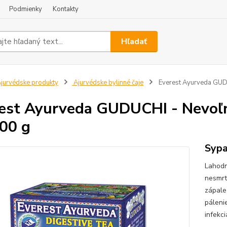
Podmienky
Kontakty
Hľadať
jurvédske produkty
Ajurvédske bylinné čaje
Everest Ayurveda GUDU
est Ayurveda GUDUCHI - Nevoľno
100 g
Sypa
Lahodn
nesmrt
zápale
páleni
infekci