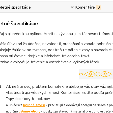
etné špecifikácie
Komentáre
0
tné špecifikácie
aj s ájurvédskou bylinou Amrit nazývanou „nektár nesmrteľnosti
náša úľavu pri žalúdočnej nevoľnosti, preháňaní a zápale pobrušni
kojuje žalúdok po zvracaní, odstraňuje pálenie záhy a navracia ch
áha pri črevnej chrípke a infekciách tráviaceho traktu
aznivo ovplyvňuje trávenie a vstrebávanie výživných látok
Ak riešite svoj problém komplexne alebo je váš stav vážnej
vlastnosti ajurvédskych zmesí. Kombinácie zístíte podľa príči
Typy doplnkových produktov:
ajurvédske
bylinné zmesi
-
prečisťujú a dodávajú energiu na riešenie 
nutričné
bylinné
elixíry
- poskytujú stavebný materiál pre obnovu liečen