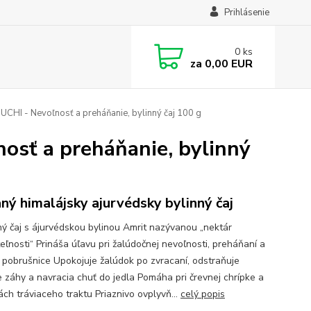
Prihlásenie
0
ks
za
0,00 EUR
CHI - Nevoľnosť a preháňanie, bylinný čaj 100 g
sť a preháňanie, bylinný
ný himalájsky ajurvédsky bylinný čaj
ý čaj s ájurvédskou bylinou Amrit nazývanou „nektár
eľnosti“ Prináša úľavu pri žalúdočnej nevoľnosti, preháňaní a
 pobrušnice Upokojuje žalúdok po zvracaní, odstraňuje
e záhy a navracia chuť do jedla Pomáha pri črevnej chrípke a
ách tráviaceho traktu Priaznivo ovplyvň...
celý popis