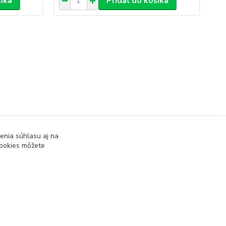
šíka
Pridať do košíka
enia súhlasu aj na
cookies môžete
Vytvorené na
Eshop-rychlo.sk