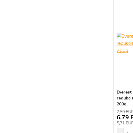
Everes
redukci
200g
7,50 EU
6,79 
5,71 EU