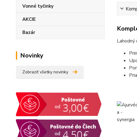
Vonné tyčinky
Kompl
AKCIE
Komple
Bazár
Lahodný č
Pri
Novinky
Upo
Pom
Zobraziť všetky novinky
Pri