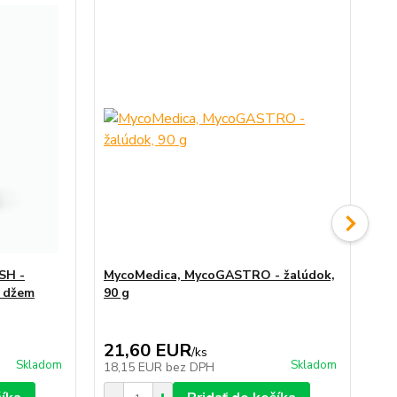
TO
SH -
MycoMedica, MycoGASTRO - žalúdok,
Ya
ý džem
90 g
sle
21,60 EUR
1
/
ks
Skladom
Skladom
18,15 EUR
bez DPH
11