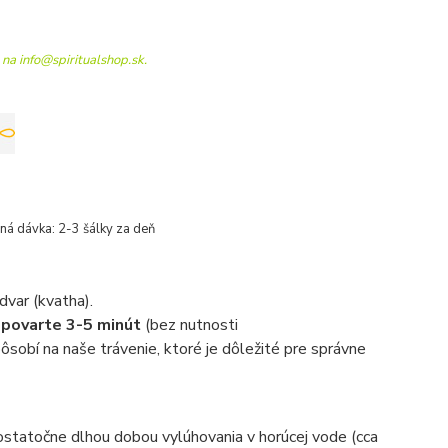
 na info@spiritualshop.sk.
á dávka: 2-3 šálky za deň
odvar (kvatha).
a
povarte 3-5 minút
(bez nutnosti
pôsobí na naše trávenie, ktoré je dôležité pre správne
dostatočne dlhou dobou vylúhovania v horúcej vode (cca