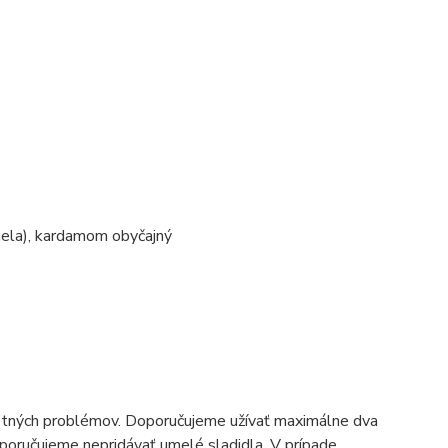
ronela), kardamom obyčajný
votných problémov. Doporučujeme užívať maximálne dva
poručujeme nepridávať umelé sladidla. V prípade