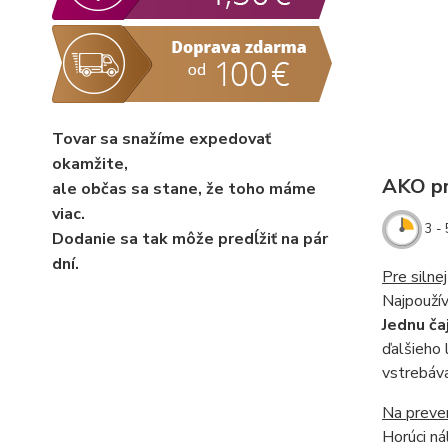
Tovar sa snažíme expedovať
okamžite,
AKO pri
ale občas sa stane, že toho máme
viac.
3 - 
Dodanie sa tak môže predĺžiť na pár
dní.
Pre silne
Najpoužív
J
ednu ča
ďalšieho 
vstrebáva
Na preven
Horúci ná