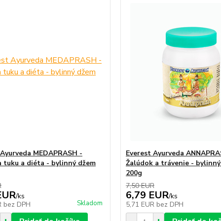
t Ayurveda MEDAPRASH -
Everest Ayurveda ANNAPRA
a tuku a diéta - bylinný džem
Žalúdok a trávenie - bylinn
200g
R
7,50 EUR
EUR
6,79 EUR
/
ks
/
ks
Skladom
R
bez DPH
5,71 EUR
bez DPH