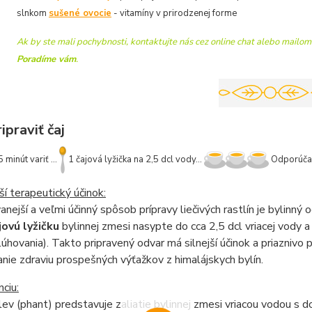
slnkom
sušené ovocie
- vitamíny v prirodzenej forme
Ak by ste mali pochybnosti, kontaktujte nás cez online chat alebo mailom
Poradíme vám
.
praviť čaj
5 minút variť ...
1 čajová lyžička na 2,5 dcl vody...
Odporúčan
jší terapeutický účinok:
anejší a veľmi účinný spôsob prípravy liečivých rastlín je bylinný 
jovú lyžičku
bylinnej zmesi nasypte do cca 2,5 dcl vriacej vody 
lúhovania). Takto pripravený odvar má silnejší účinok a priaznivo 
nie zdraviu prospešných výťažkov z himalájskych bylín.
ciu:
lev (phant) predstavuje zaliatie bylinnej zmesi vriacou vodou s 