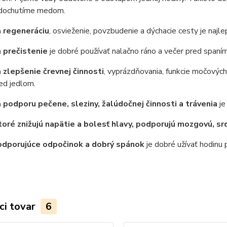
 dochutíme medom.
a regeneráciu
, osvieženie, povzbudenie a dýchacie cesty je najl
a prečistenie
je dobré používať nalačno ráno a večer pred spaním
a zlepšenie črevnej činnosti
, vyprázdňovania, funkcie močových
ed jedlom.
a podporu pečene, sleziny, žalúdočnej činnosti a trávenia
je
ktoré znižujú napätie a bolesť hlavy, podporujú mozgovú, s
odporujúce odpočinok a dobrý spánok
je dobré užívať hodinu 
ci tovar
6