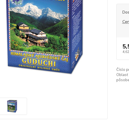
Dos
Cen
5,
4,6
Číslo p
Oblasť
pôsobe