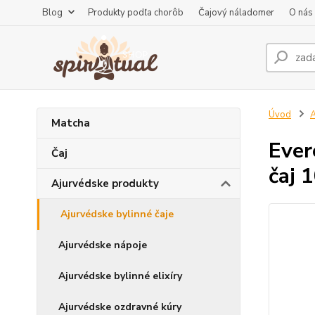
Blog
Produkty podľa chorôb
Čajový náladomer
O nás
Úvod
A
Matcha
Ever
Čaj
čaj 
Ajurvédske produkty
Ajurvédske bylinné čaje
Ajurvédske nápoje
Ajurvédske bylinné elixíry
Ajurvédske ozdravné kúry