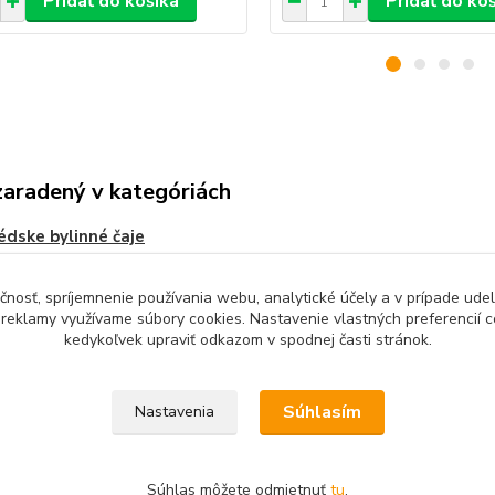
Pridať do košíka
Pridať do ko
zaradený v kategóriách
édske bylinné čaje
čnosť, spríjemnenie používania webu, analytické účely a v prípade udel
a reklamy využívame súbory cookies. Nastavenie vlastných preferencií 
kedykoľvek upraviť odkazom v spodnej časti stránok.
Upravit sběr cookies.
Súhlasím
Nastavenia
Súhlas môžete odmietnuť
tu
.