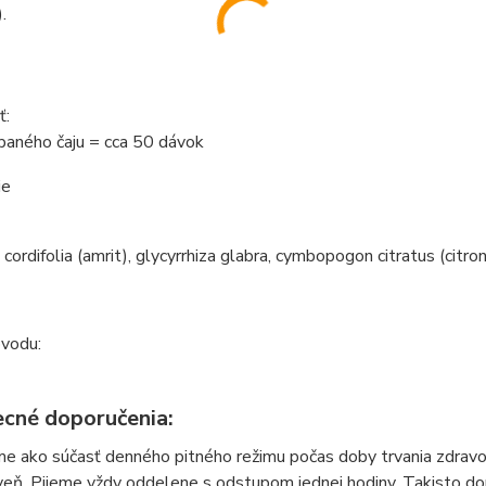
.
ť:
paného čaju = cca 50 dávok
:
 cordifolia (amrit), glycyrrhiza glabra, cymbopogon citratus (cit
ôvodu:
cné doporučenia:
eme ako súčasť denného pitného režimu počas doby trvania zdra
veň. Pijeme vždy oddelene s odstupom jednej hodiny. Takisto do