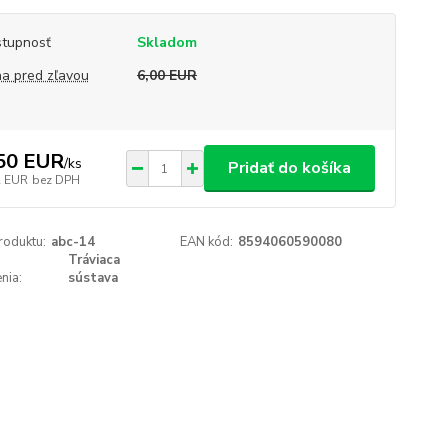
tupnosť
Skladom
a pred zľavou
6,00 EUR
50 EUR
/
ks
Pridať do košíka
2 EUR
bez DPH
roduktu:
abc-14
EAN kód:
8594060590080
Tráviaca
nia:
sústava