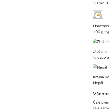
10 minút)
Hmotnos
100 g sy
Zloženie
tinospora
Krajina p
Nepál
Všeobe
Čaje pij
čaje záro