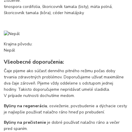
Zloženie:
tinospora cordifolia, škoricovník tamala (listy), mäta polná,
škoricovník tamala (kôra), céder himalájsky
Krajina pôvodu:
Nepál
Všeobecné doporučenia:
Čaje pijeme ako súčasť denného pitného režimu počas doby
trvania zdravotných problémov. Doporučujeme užívať maximálne
dva čaje zároveň. Pijeme vždy oddelene s odstupom jednej
hodiny. Takisto doporučujeme nepridávať umelé sladidla.
V prípade nutnosti dochutíme medom.
Byliny na regeneráciu
, osvieženie, povzbudenie a dýchacie cesty
je najlepšie používať nalačno ráno hneď po prebudení.
Byliny na prečistenie
je dobré používať nalačno ráno a večer
pred spaním.