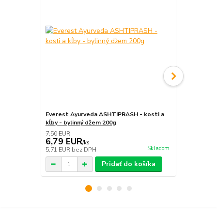
Everest Ayurveda ASHTIPRASH - kosti a
YaoMedica, 
kĺby - bylinný džem 200g
7,50 EUR
6,79 EUR
13,90 E
/
ks
Skladom
5,71 EUR
bez DPH
11,68 EUR
b
Pridať do košíka