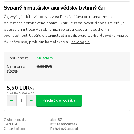
Sypaný himalájsky ajurvédsky bylinný čaj
Čaj zvyšujúci kĺbovú pohyblivosť Prináša úľavu pri reumatizme a
bolestiach pohybového aparátu Znižuje zápalovosť kĺbov a zmierňuje
bolesti pri artróze Pôsobí priaznivo proti kĺbovým opuchom a
vodnateľnosti Uvoľňuje stuhnutosť a podporuje tvorbu kĺbového maziva
Ak riešite svoj problém komplexne a...
celý popis
Dostupnosť
Skladom
Cena pred
6,00 EUR
zľavou
5,50 EUR
/
ks
4,62 EUR
bez DPH
Pridať do košíka
Číslo produktu:
abc-37
EAN kód:
8594060590202
Oblasť pôsobenia:
Pohybový aparát