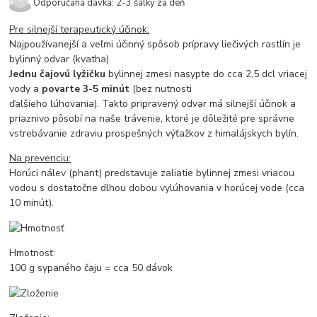
Odporúčaná dávka: 2-3 šálky za deň
Pre silnejší terapeutický účinok:
Najpoužívanejší a veľmi účinný spôsob prípravy liečivých rastlín je
bylinný odvar (kvatha).
J
ednu čajovú lyžičku
bylinnej zmesi nasypte do cca 2,5 dcl vriacej
vody a
povarte 3-5 minút
(bez nutnosti
ďalšieho lúhovania). Takto pripravený odvar má silnejší účinok a
priaznivo pôsobí na naše trávenie, ktoré je dôležité pre správne
vstrebávanie zdraviu prospešných výťažkov z himalájskych bylín.
Na prevenciu:
Horúci nálev (phant) predstavuje zaliatie bylinnej zmesi vriacou
vodou s dostatočne dlhou dobou vylúhovania v horúcej vode (cca
10 minút).
Hmotnosť:
100 g sypaného čaju = cca 50 dávok