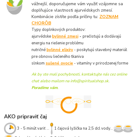
vážnejší, doporučujeme vám využiť vzájomne sa
doplňujúce vlastnosti ajurvédskych zmesí.
Kombinácie zístíte podľa príčiny tu:
ZOZNAM
CHORÔB
Typy doplnkových produktov:
ajurvédske
bylinné zmesi
-
prečisťujú a dodávajú
energiu na riešenie problému
nutričné
bylinné
elixíry
- poskytujú stavebný materiál
pre obnovu liečeného tkaniva
slnkom
sušené ovocie
- vitamíny v prirodzenej forme
Ak by ste mali pochybnosti, kontaktujte nás cez online
chat alebo mailom na info@spiritualshop.sk.
Poradíme vám
.
AKO pripraviť čaj
3 - 5 minút variť ...
1 čajová lyžička na 2,5 dcl vody...