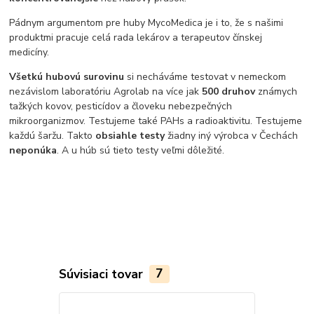
Pádnym argumentom pre huby MycoMedica je i to, že s našimi
produktmi pracuje celá rada lekárov a terapeutov čínskej
medicíny.
Všetkú hubovú surovinu
si necháváme testovat v nemeckom
nezávislom laboratóriu Agrolab na více jak
500 druhov
známych
tažkých kovov, pesticídov a človeku nebezpečných
mikroorganizmov. Testujeme také PAHs a radioaktivitu. Testujeme
každú šaržu. Takto
obsiahle testy
žiadny iný výrobca v Čechách
neponúka
. A u húb sú tieto testy veľmi dôležité.
Súvisiaci tovar
7