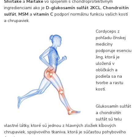
Shiitake
a
Maitake
vo spojením s chondroprotektívnym
ingredienciami ako je
D-glukosamín sulfát 2KCL
,
Chondroitín
sulfát
,
MSM
a
vitamín C
podporí normálnu funkciu vašich kostí
a chrupaviek.
Cordyceps z
pohľadu čínskej
medicíny
podporuje esenciu
Jing, ktorá je
uložená v
obličkách a
podieľa sa na
tvorbe a rastu
kostí.
Glukosamín sulfát
a chondroitín
sulfát sú telu
vlastné látky, ktoré sú jednou z hlavných zložiek kĺbových
chrupaviek, spojivového tkaniva, ktorá je súčasťou pohybového