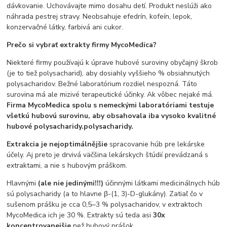
dávkovanie. Uchovávajte mimo dosahu detí. Produkt neslúži ako
náhrada pestrej stravy. Neobsahuje efedrín, kofeín, lepok,
konzervačné látky, farbivá ani cukor.
Prečo si vybrať extrakty firmy MycoMedica?
Niekteré firmy používajú k úprave hubové suroviny obyčajný škrob
(je to tiež polysacharid), aby dosiahly vyššieho % obsiahnutých
polysacharidov. Bežné laboratórium rozdiel nespozná. Táto
surovina má ale mizivé terapeutické účinky. Ak vôbec nejaké má.
Firma MycoMedica spolu s nemeckými laboratóriami testuje
všetkú hubovú surovinu, aby obsahovala iba vysoko kvalitné
hubové polysacharidy.
polysacharidy.
Extrakcia je nejoptimálnějšie
spracovanie húb pre lekárske
účely. Aj preto je drvivá väčšina lekárskych štúdií prevádzaná s
extraktami, a nie s hubovým práškom.
Hlavnými
(ale nie jedinými!!!)
účinnými látkami medicinálnych húb
sú polysacharidy (a to hlavne β-(1, 3)-D-glukány). Zatiaľ čo v
sušenom prášku je cca 0,5‒3 % polysacharidov, v extraktoch
MycoMedica ich je 30 %. Extrakty sú teda asi
30x
koncentrovanejšie
než hubový prášok.