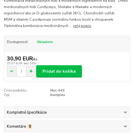
Kombinácia medicinálnych húb a moderných ingrediencií na kĺby Zmes
medicinálnych húb Cordyceps, Shiitake a Maitake a moderných
ingrediencií ako je D-glukosamín sulfát 2KCL, Chondroitín sulfát,
MSM a vitamín C podporuje normálnu funkciu kostí a chrupaviek.
Optimálna kombinácia medicinálnych ...
celý popis
Dostupnosť
Skladom
30,90 EUR
/
ks
25,97 EUR
bez DPH
Pridať do košíka
Číslo produktu:
Myc-043
Typ:
Komplex
Kompletné špecifikácie
Komentáre
0