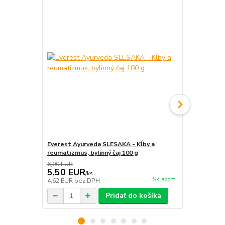
Everest Ayurveda SLESAKA - Kĺby a
Everest Ayu
reumatizmus, bylinný čaj 100 g
kĺby - bylin
6,00 EUR
7,50 EUR
5,50 EUR
6,79 EU
/
ks
Skladom
4,62 EUR
bez DPH
5,71 EUR
be
Pridať do košíka