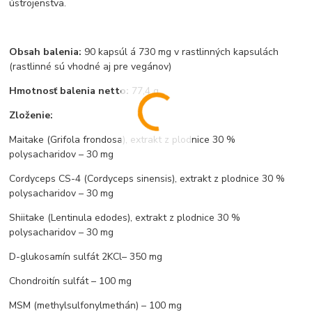
ústrojenstva.
Obsah balenia:
90 kapsúl á 730 mg v rastlinných kapsulách
(rastlinné sú vhodné aj pre vegánov)
Hmotnosť balenia netto:
77,4 g
Zloženie:
Maitake (Grifola frondosa), extrakt z plodnice 30 %
polysacharidov – 30 mg
Cordyceps CS-4 (Cordyceps sinensis), extrakt z plodnice 30 %
polysacharidov – 30 mg
Shiitake (Lentinula edodes), extrakt z plodnice 30 %
polysacharidov – 30 mg
D-glukosamín sulfát 2KCl– 350 mg
Chondroitín sulfát – 100 mg
MSM (methylsulfonylmethán) – 100 mg