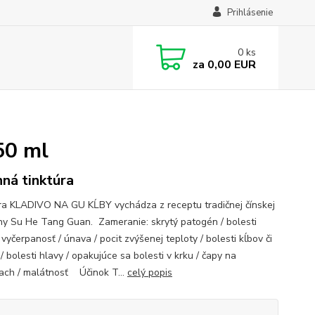
Prihlásenie
0
ks
za
0,00 EUR
50 ml
nná tinktúra
ra KLADIVO NA GU KĹBY vychádza z receptu tradičnej čínskej
ny Su He Tang Guan. Zameranie: skrytý patogén / bolesti
 vyčerpanosť / únava / pocit zvýšenej teploty / bolesti kĺbov či
/ bolesti hlavy / opakujúce sa bolesti v krku / čapy na
ach / malátnosť Účinok T...
celý popis