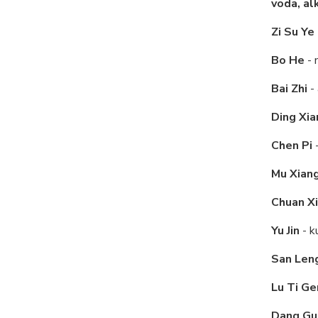
voda, al
Zi Su Ye
Bo He
- 
Bai Zhi
- 
Ding Xia
Chen Pi
-
Mu Xian
Chuan X
Yu Jin
- k
San Len
Lu Ti Ge
Dang Gu