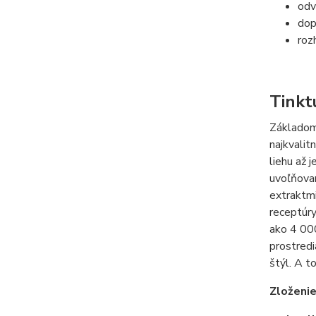
odv
dop
roz
Tinkt
Základom 
najkvalit
liehu až 
uvoľňovan
extraktmi
receptúry
ako 4 000
prostredi
štýl. A to
Zloženi