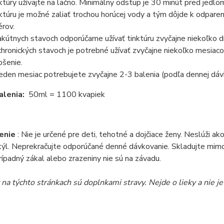
ktúry užívajte na lačno. Minimálny odstup je 30 minút pred jedl
ktúru je možné zaliať trochou horúcej vody a tým dôjde k odpare
érov.
 akútnych stavoch odporúčame užívať tinktúru zvyčajne niekoľko d
 chronických stavoch je potrebné užívať zvyčajne niekoľko mesia
pšenie.
jeden mesiac potrebujete zvyčajne 2-3 balenia (podľa dennej dávk
alenia:
50ml = 1100 kvapiek
enie
: Nie je určené pre deti, tehotné a dojčiace ženy. Neslúži a
týl. Neprekračujte odporúčané denné dávkovanie. Skladujte mimo
Prípadný zákal alebo zrazeniny nie sú na závadu.
na týchto stránkach sú doplnkami stravy. Nejde o lieky a nie j