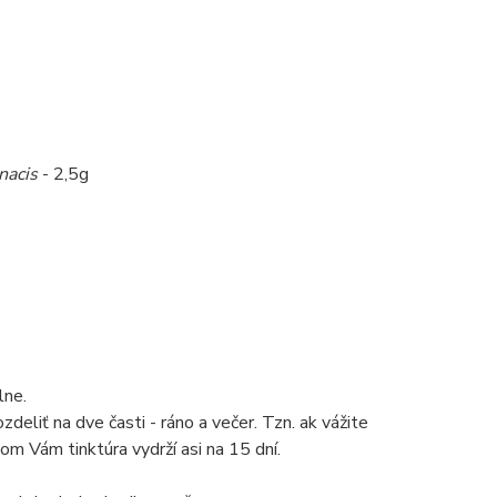
nacis
- 2,5g
álne.
eliť na dve časti - ráno a večer. Tzn. ak vážite
om Vám tinktúra vydrží asi na 15 dní.