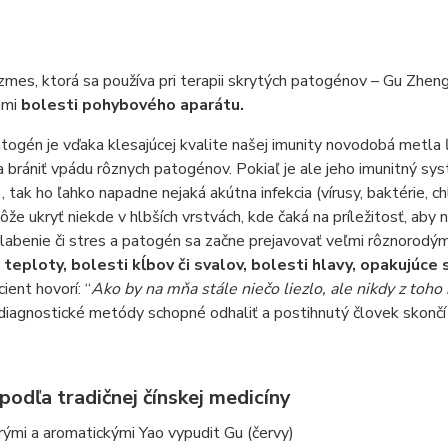
zmes, ktorá sa používa pri terapii skrytých patogénov – Gu Zheng
ami
bolesti pohybového aparátu.
togén je vďaka klesajúcej kvalite našej imunity novodobá metla ľ
 brániť vpádu rôznych patogénov. Pokiaľ je ale jeho imunitný sys
, tak ho ľahko napadne nejaká akútna infekcia (vírusy, baktérie, ch
ôže ukryť niekde v hlbších vrstvách, kde čaká na príležitosť, aby
labenie či stres a patogén sa začne prejavovať veľmi rôznorodým
 teploty, bolesti kĺbov či svalov, bolesti hlavy, opakujúce
ient hovorí: “
Ako by na mňa stále niečo liezlo, ale nikdy z toho 
iagnostické metódy schopné odhaliť a postihnutý človek skončí 
podľa tradičnej čínskej medicíny
rými a aromatickými Yao vypudit Gu (červy)