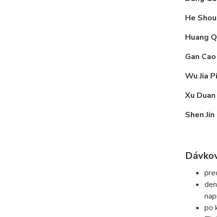
He Sho
Huang Q
Gan Cao
Wu Jia P
Xu Duan
Shen Jin
Dávkov
pre
den
nap
po 