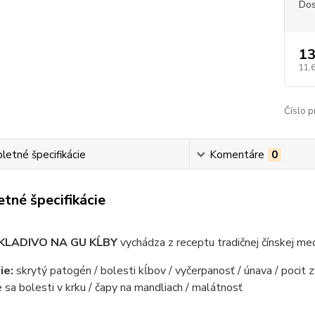
Dos
13
11,
Číslo p
etné špecifikácie
Komentáre
0
tné špecifikácie
KLADIVO NA GU KĹBY
vychádza z receptu tradičnej čínskej me
ie:
skrytý patogén / bolesti kĺbov / vyčerpanosť / únava / pocit z
 sa bolesti v krku / čapy na mandliach / malátnosť