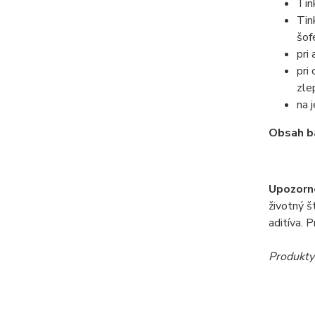
Tin
Tin
šof
pri
pri
zle
na 
Obsah b
Upozorn
životný š
aditíva. 
Produkty 