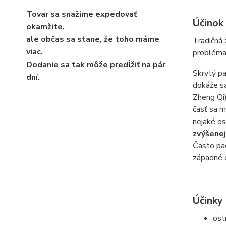
Tovar sa snažíme expedovať
Účinok
okamžite,
ale občas sa stane, že toho máme
Tradičná 
viac.
problém
Dodanie sa tak môže predĺžiť na pár
Skrytý pa
dní.
dokáže sa
Zheng Qi)
časť sa m
nejaké os
zvýšenej
Často pac
západné d
Účinky 
ost