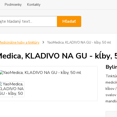
Podmienky
Kontakty
Hľadať
edicinálne huby a tinktúry
YaoMedica, KLADIVO NA GU - kĺby, 50 ml
edica, KLADIVO NA GU - kĺby, 
Byli
Tinktú
medicí
kĺbov /
svalov 
mandli