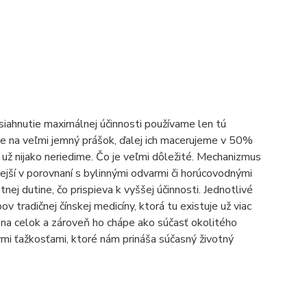
siahnutie maximálnej účinnosti používame len tú
víme na veľmi jemný prášok, ďalej ich macerujeme v 50%
už nijako neriedime. Čo je veľmi dôležité. Mechanizmus
ejší v porovnaní s bylinnými odvarmi či horúcovodnými
tnej dutine, čo prispieva k vyššej účinnosti. Jednotlivé
tradičnej čínskej medicíny, ktorá tu existuje už viac
o na celok a zároveň ho chápe ako súčasť okolitého
ými ťažkosťami, ktoré nám prináša súčasný životný