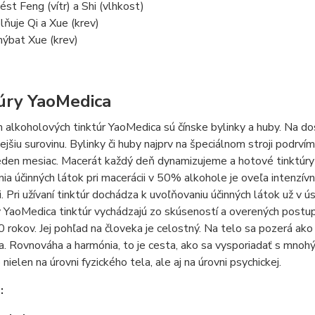
ést Feng (vítr) a Shi (vlhkost)
lňuje Qi a Xue (krev)
hýbat Xue (krev)
úry YaoMedica
alkoholových tinktúr YaoMedica sú čínske bylinky a huby. Na do
nejšiu surovinu. Bylinky či huby najprv na špeciálnom stroji podr
jeden mesiac. Macerát každý deň dynamizujeme a hotové tinktúry 
ia účinných látok pri macerácii v 50% alkohole je oveľa intenzívn
. Pri užívaní tinktúr dochádza k uvoľňovaniu účinných látok už v ús
 YaoMedica tinktúr vychádzajú zo skúseností a overených postupov 
 rokov. Jej pohľad na človeka je celostný. Na telo sa pozerá ak
a. Rovnováha a harmónia, to je cesta, ako sa vysporiadať s mnoh
 nielen na úrovni fyzického tela, ale aj na úrovni psychickej.
e: