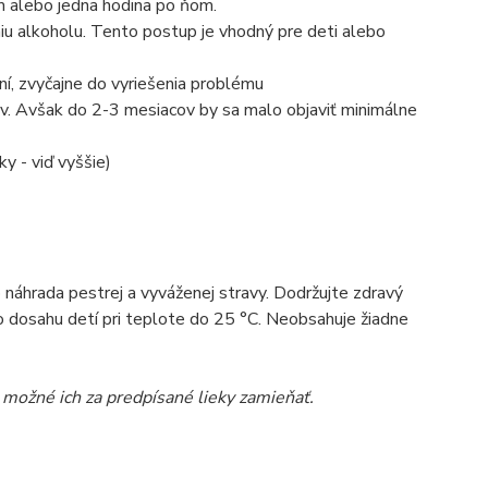
om alebo jedna hodina po ňom.
niu alkoholu. Tento postup je vhodný pre deti alebo
ní, zvyčajne do vyriešenia problému
cov. Avšak do 2-3 mesiacov by sa malo objaviť minimálne
y - viď vyššie)
ko náhrada pestrej a vyváženej stravy. Dodržujte zdravý
 dosahu detí pri teplote do 25 °C. Neobsahuje žiadne
e možné ich za predpísané lieky zamieňať.