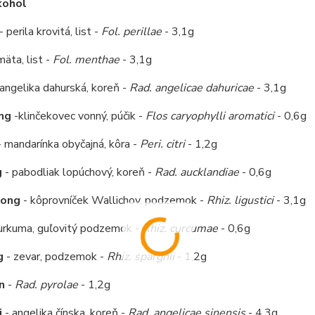
kohol
- perila krovitá, list -
Fol. perillae
- 3,1g
mäta, list -
Fol. menthae
- 3,1g
angelika dahurská, koreň -
Rad. angelicae dahuricae
- 3,1g
ng
-klinčekovec vonný, púčik -
Flos caryophylli aromatici
- 0,6g
 mandarínka obyčajná, kôra -
Peri. citri
- 1,2g
g
- pabodliak lopúchový, koreň -
Rad. aucklandiae
- 0,6g
iong
- kôprovníček Wallichov, podzemok -
Rhiz. ligustici
- 3,1g
urkuma, guľovitý podzemok -
Rhiz. curcumae
- 0,6g
g
- zevar, podzemok -
Rhiz. spargnii
- 1,2g
n
-
Rad. pyrolae
- 1,2g
i
- angelika čínska, koreň -
Rad. angelicae sinensis
- 4,3g