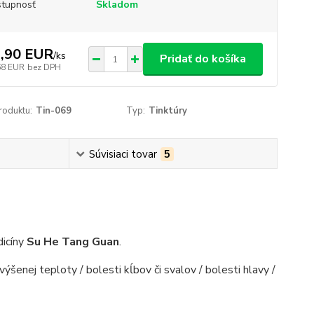
tupnosť
Skladom
,90 EUR
/
ks
Pridať do košíka
68 EUR
bez DPH
roduktu:
Tin-069
Typ:
Tinktúry
Súvisiaci tovar
5
dicíny
Su He Tang Guan
.
výšenej teploty / bolesti kĺbov či svalov / bolesti hlavy /