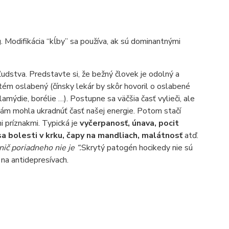
. Modifikácia “kĺby” sa používa, ak sú dominantnými
udstva. Predstavte si, že bežný človek je odolný a
tém oslabený (čínsky lekár by skôr hovoril o oslabené
lamýdie, borélie …). Postupne sa väčšia časť vylieči, ale
 nám mohla ukradnúť časť našej energie. Potom stačí
i príznakmi. Typická je
vyčerpanosť, únava, pocit
 sa bolesti v krku, čapy na mandliach, malátnosť
atď.
nič poriadneho nie je “.
Skrytý patogén hocikedy nie sú
na antidepresívach.