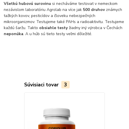
Všetkú hubovú surovinu
si necháváme testovat v nemeckom
nezávislom laboratóriu Agrolab na více jak
500 druhov
známych
tažkých kovov, pesticídov a človeku nebezpečných
mikroorganizmov. Testujeme také PAHs a radioaktivitu. Testujeme
každú šaržu. Takto
obsiahle testy
žiadny iný výrobca v Čechách
neponúka
. A u húb sú tieto testy veľmi dôležité.
Súvisiaci tovar
3
TOP produkt