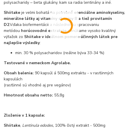
polysacharidy ‒ beta glukány, kam sa radia lentinány a iné.
Shiitake
je velmi bohatá na potrebné
esenciálne aminokyseliny,
minerálne látky aj vitamíny skupiny B a tiež provitamín
D2
.Vďaka biofermentácii a následnému spracovaniu
metódou
horúcovodné
extrakcie
ponúkame vysoko kvalitný
výťažok zo
Shiitake
v ideálnom pomere účinných látok pre
najlepšie výsledky
:
min. 30 % polysacharidov (reálne býva 33-34 %)
Testované v nemeckom Agrolabe.
Obsah balenia:
90 kapsúl á 500mg extraktu - v rastlinných
kapsulách
(rastlinné sú vhodné aj pre vegánov)
Hmotnosť obsahu netto:
55,8g
Zloženie v 1 kapsule:
Shiitake
,
Lentinula edodes,
100% čistý extrakt - 500mg