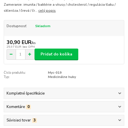
Zameranie: imunita / baktérie a vírusy / cholesterol / regulácia tlaku /
skleróza / črevá / čr...
celý popis
Dostupnosť
Skladom
30,90 EUR
/
ks
25,97 EUR
bez DPH
Pridať do košíka
Číslo produktu:
Myc-019
Typ:
Medicinálne huby
Kompletné špecifikácie
Komentáre
0
Súvisiaci tovar
3