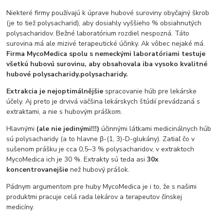
Niekteré firmy používajú k úprave hubové suroviny obyčajný škrob
(je to tiež polysacharid), aby dosiahly vyššieho % obsiahnutých
polysacharidov. Bežné laboratórium rozdiel nespozná. Táto
surovina má ale mizivé terapeutické účinky. Ak vôbec nejaké má.
Firma MycoMedica spolu s nemeckými laboratóriami testuje
všetkú hubovú surovinu, aby obsahovala iba vysoko kvalitné
hubové polysacharidy.
polysacharidy.
Extrakcia je nejoptimálnějšie
spracovanie húb pre lekárske
účely. Aj preto je drvivá väčšina lekárskych štúdií prevádzaná s
extraktami, a nie s hubovým práškom.
Hlavnými
(ale nie jedinými!!!)
účinnými látkami medicinálnych húb
sú polysacharidy (a to hlavne β-(1, 3)-D-glukány). Zatiaľ čo v
sušenom prášku je cca 0,5‒3 % polysacharidov, v extraktoch
MycoMedica ich je 30 %. Extrakty sú teda asi
30x
koncentrovanejšie
než hubový prášok.
Pádnym argumentom pre huby MycoMedica je i to, že s našimi
produktmi pracuje celá rada lekárov a terapeutov čínskej
medicíny.