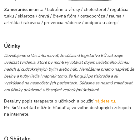
Zameranie:
imunita / baktérie a vírusy / cholesterol / regulácia
tlaku / skleróza / črevá / črevná flóra / osteoporóza / reuma /
artritída / rakovina / prevencia nádorov / podpora u alergií
Účinky
Dovoľujeme si Vás informovať, že súčasná legislatíva EÚ zakazuje
uvádzať tvrdenia, ktoré by mohli vyvolávať dojem liečebného účinku
našich aj cudzokrajných bylín alebo húb. Nemôžeme priamo napísať, že
byliny a huby liečia i napriek tomu, že fungujú po tisícročia a sú
vyskúšané na nespočetných pacientoch. Súčasne sa nesmú zmieňovať
ani účinky dokázané súčasnými vedeckými štúdiami.
Detailný popis terapeuta o účinkoch a použití
nájdete tu.
Pre širší rozhľad môžete hľadať aj vo voľne dostupných zdrojoch
na internete.
O Shiitake