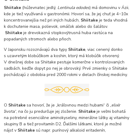
Shiitake
(húževnatec jedlý,
Lentinula edodes
) má domovinu v Ázii,
kde je tiež využívaná v gastronómii. Hovorí sa, že jej chuť je 4−10x
koncentrovanejšia než pri iných hubách,
Shiitake
je teda vhodná
k dochutenie masa, polievok, omáčok alebo do šalátov.
Shiitake
je drevokazná stopkovýtrusná huba rastúca na
popadaných stromoch alebo pňoch.
V Japonsku rozoznávajú dva typy
Shiitake
, viac cenený donko
s uzavretým klobúčikom a koshin, ktorý má klobúčik otvorený.
V dnešnej dobe sa Shiitake pestuje komerčne v kontrolovaných
sadbách, keďže dopyt po nej je obrovský. Prvé zmienky o Shiitake
pochádzajú z obdobia pred 2000 rokmi v dielach čínskej medicíny.
O
Shiitake
sa hovorí, že je „kráľovnou medzi hubami“ či „elixír
života“, na čo ju predurčuje jej zloženie.
Shiitake
je veľmi bohatá
na potrebné esenciálne aminokyseliny, minerálne látky aj vitamíny
skupiny B a tiež provitamín D2. Ďalšími látkami, ktoré je možné
nájsť v
Shiitake
sú napr. purínový alkaloid eritadenín,