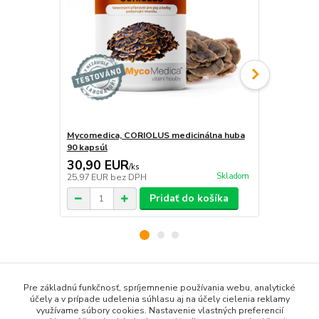
Mycomedica, CORIOLUS medicinálna huba
Mycomedica,
90 kapsúl
kapsúl
30,90 EUR
30,90 E
/
ks
Skladom
25,97 EUR
bez DPH
25,97 EUR
b
Pridať do košíka
Tovar zaradený v kategóriách
Pre základnú funkčnosť, spríjemnenie používania webu, analytické
účely a v prípade udelenia súhlasu aj na účely cielenia reklamy
Medicinálne huby a tinktúry
využívame súbory cookies. Nastavenie vlastných preferencií