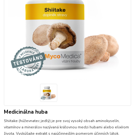
Medicinálna huba
Shiitake (húževnatec jedlý) je pre svoj vysoký obsah aminokyselín,
vitamínov a minerálov nazývaná kráľovnou medzi hubami alebo elixírom
života. Vyskúšajte extrakt s najúčinnejším pomerom účinných látok.