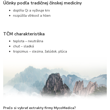
Účinky podľa tradičnej čínskej medicíny
doplňa Qi a vyživuje krv
rozpúšťa vlhkosť a hlien
TČM charakteristika
teplota – neutrálna
chuť – sladká
tropizmus – slezina, žalúdok, pľúca
Prečo si vybrať extrakty firmy MycoMedica?