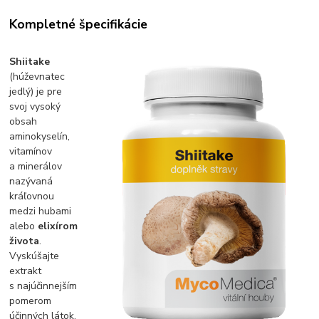
Kompletné špecifikácie
Shiitake
(húževnatec
jedlý) je pre
svoj vysoký
obsah
aminokyselín,
vitamínov
a minerálov
nazývaná
kráľovnou
medzi hubami
alebo
elixírom
života
.
Vyskúšajte
extrakt
s najúčinnejším
pomerom
účinných látok.