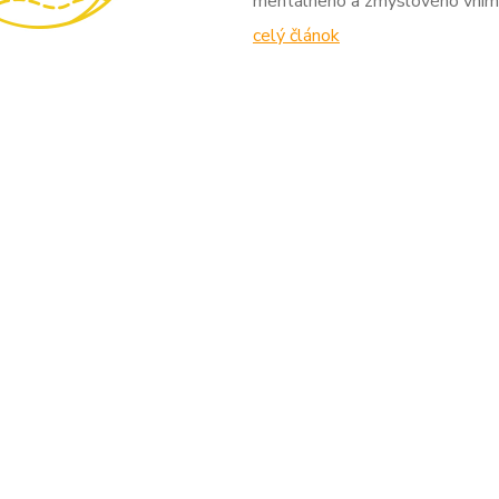
mentálneho a zmyslového vníman
celý článok