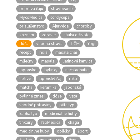
tradičná čínska medicína
čaj
príprava čaju
stravovanie
MycoMedica
cordyceps
príslušenstvo
Ajurvéda
choroby
zoznam
zdravie
náuka o živote
dóša
vhodná strava
TČM
Yogi
recept
India
masala chai
mliečny
masala
liatinová kanvica
Japonsko
bylinky
nachladnutie
liečivé
japonský čaj
raku
matcha
keramika
japonské
bylinné zmesi
dóše
váta
vhodné potraviny
pitta typ
kapha typ
medicinalne huby
tinktury
YaoMedica
chaga
medicinlne huby
obličky
šport