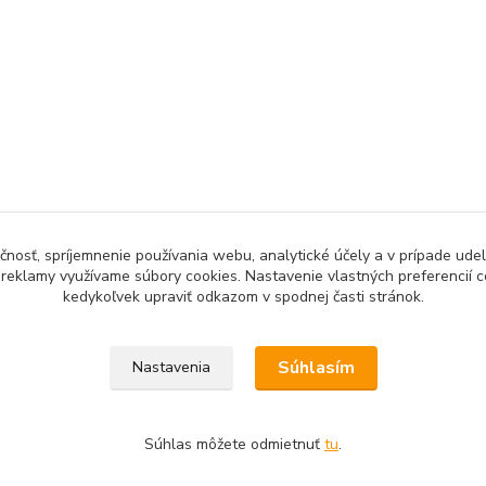
čnosť, spríjemnenie používania webu, analytické účely a v prípade udel
a reklamy využívame súbory cookies. Nastavenie vlastných preferencií 
kedykoľvek upraviť odkazom v spodnej časti stránok.
Upravit sběr cookies.
Súhlasím
Nastavenia
Súhlas môžete odmietnuť
tu
.