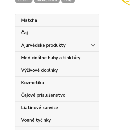
ženšen
menopauza
ženy
Matcha
Čaj
Ajurvédske produkty
Medicinálne huby a tinktúry
Výživové doplnky
Kozmetika
Čajové príslušenstvo
Liatinové kanvice
Vonné tyčinky