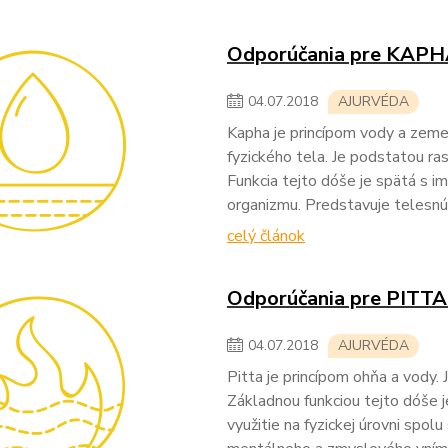
Odporúčania pre KAPH
04
.
07
.
2018
AJURVÉDA
Kapha je princípom vody a zeme
fyzického tela. Je podstatou ra
Funkcia tejto dóše je spätá s
organizmu. Predstavuje telesnú š
celý článok
Odporúčania pre PITTA
04
.
07
.
2018
AJURVÉDA
Pitta je princípom ohňa a vody.
Základnou funkciou tejto dóše j
využitie na fyzickej úrovni spo