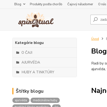
Blog
Produkty podľa chorôb
Čajový náladomer
O nás
Úvod
Kategórie blogu
Blog
O ČAJI
AJURVÉDA
Radi by s
ajurvéda,
HUBY A TINKTÚRY
Najn
Štítky blogu
ajurvéda
medicinálne huby