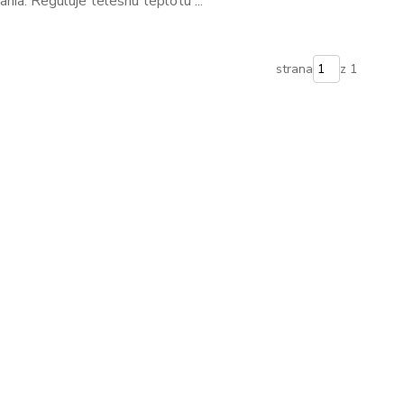
ia. Reguluje telesnú teplotu ...
strana
z 1