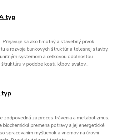
A typ
. Prejavuje sa ako hmotný a stavebný prvok
stu a rozvoja bunkových štruktúr a telesnej stavby.
 imunitným systémom a celkovou odolnosťou
truktúru v podobe kostí, kĺbov, svalov...
 typ
 Je zodpovedná za proces trávenia a metabolizmus.
e biochemická premena potravy a jej energetické
lu so spracovaním myšlienok a vnemov na úrovni