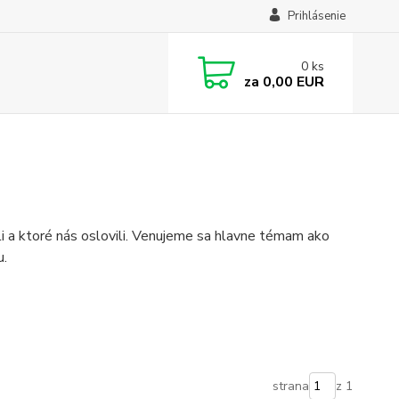
Prihlásenie
0
ks
za
0,00 EUR
ili a ktoré nás oslovili. Venujeme sa hlavne témam ako
u.
strana
z 1