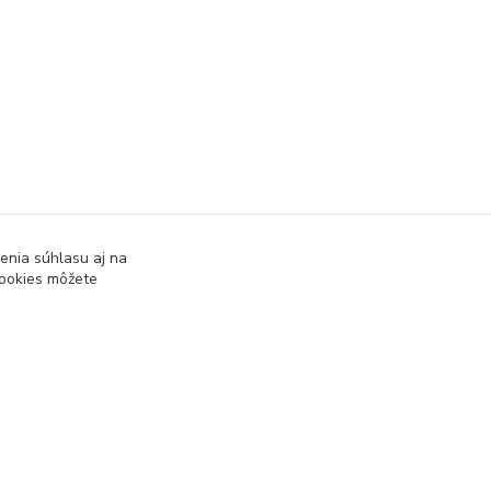
enia súhlasu aj na
cookies môžete
Vytvorené na
Eshop-rychlo.sk