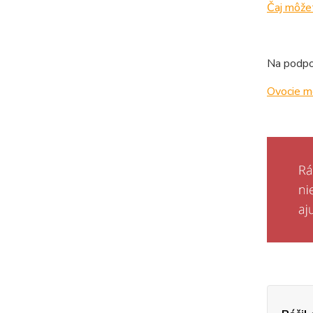
Čaj môžet
Na podpo
Ovocie m