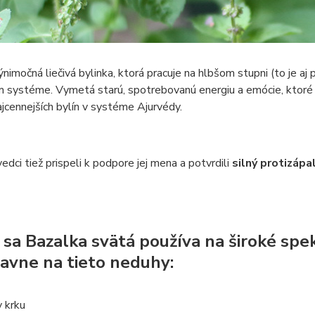
výnimočná liečivá bylinka, ktorá pracuje na hlbšom stupni (to je a
systéme. Vymetá starú, spotrebovanú energiu a emócie, ktoré b
ajcennejších bylín v systéme Ajurvédy.
edci tiež prispeli k podpore jej mena a potvrdili
silný protizápa
 sa Bazalka svätá používa na široké spe
lavne na tieto neduhy:
 krku