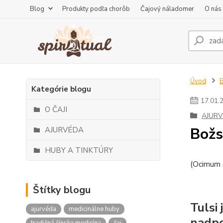
Blog
Produkty podľa chorôb
Čajový náladomer
O nás
Úvod
Kategórie blogu
17
.
01
.
O ČAJI
AJUR
Božs
AJURVÉDA
HUBY A TINKTÚRY
(Ocimum 
Štítky blogu
Tulsi 
ajurvéda
medicinálne huby
nadpo