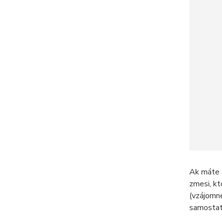
Ak máte č
zmesi, kt
(vzájomne
samostatn