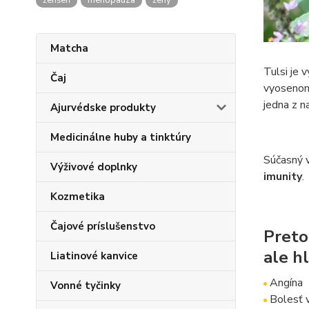
ženšen
menopauza
ženy
Matcha
Tulsi je 
Čaj
vyosenom 
jedna z n
Ajurvédske produkty
Medicinálne huby a tinktúry
Súčasný v
Výživové doplnky
imunity
.
Kozmetika
Čajové príslušenstvo
Preto
ale h
Liatinové kanvice
Angína
Vonné tyčinky
Bolesť v