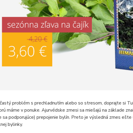
astý problém s prechladnutím alebo so stresom, doprajte si Tul
orú máme v ponuke. Ajurvédske zmesi sa miešajú na základe znal
 sa podporujúce) prepojenie bylín. Preto je výsledná zmes ešte ú
ej bylinky.