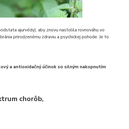
j podstata ajurvédy), aby znovu nastolila rovnováhu vo
ránia prirodzenému zdraviu a psychickej pohode. Je to
lový a antioxidačný účinok so silným nakopnutím
ktrum chorôb,