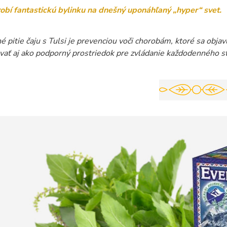
 robí fantastickú bylinku na dnešný uponáhľaný „hyper“ svet.
é pitie čaju s Tulsi je prevenciou voči chorobám, ktoré sa obj
ať aj ako podporný prostriedok pre zvládanie každodenného s