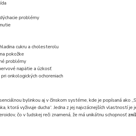
ída
dýchacie problémy
nutie
ladina cukru a cholesterolu
 na pokožke
né problémy
nervové napätie a úzkosť
ri onkologických ochoreniach
esenciálnou bylinkou aj v čínskom systéme, kde je popísaná ako 
ka, ktorá vyživuje ducha“. Jedna z jej najvzácnejších vlastností je j
eroidov, čo v ľudskej reči znamená, že má unikátnu schopnosť
zní