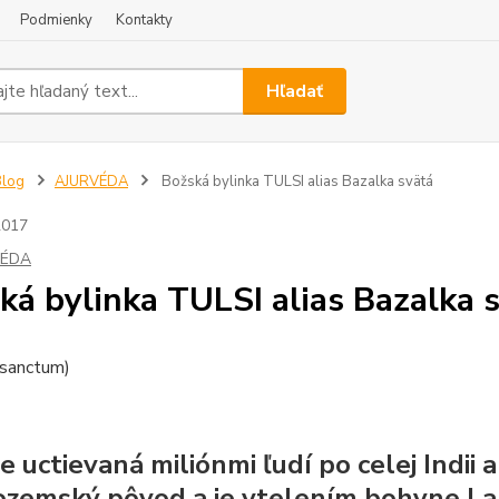
Podmienky
Kontakty
Hľadať
Blog
AJURVÉDA
Božská bylinka TULSI alias Bazalka svätá
2017
VÉDA
ká bylinka TULSI alias Bazalka 
sanctum)
je uctievaná miliónmi ľudí po celej Indii
zemský pôvod a je vtelením bohyne Laks