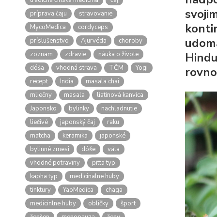
tradičná čínska medicína
čaj
svoji
príprava čaju
stravovanie
konti
MycoMedica
cordyceps
udomá
príslušenstvo
Ajurvéda
choroby
zoznam
zdravie
náuka o živote
Hindu
dóša
vhodná strava
TČM
Yogi
rovno
recept
India
masala chai
mliečny
masala
liatinová kanvica
Japonsko
bylinky
nachladnutie
liečivé
japonský čaj
raku
matcha
keramika
japonské
bylinné zmesi
dóše
váta
vhodné potraviny
pitta typ
kapha typ
medicinalne huby
tinktury
YaoMedica
chaga
medicinlne huby
obličky
šport