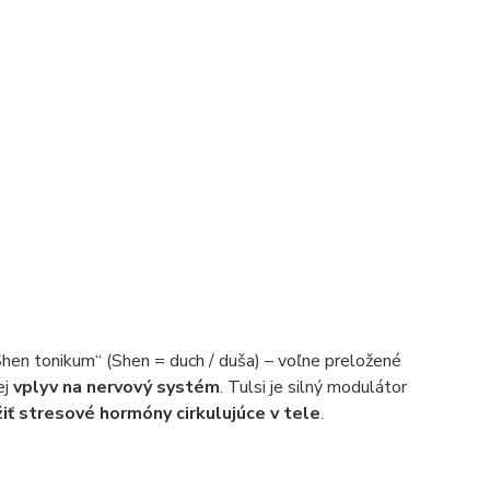
„Shen tonikum“ (Shen = duch / duša) – voľne preložené
ej
vplyv na nervový systém
. Tulsi je silný modulátor
žiť stresové hormóny cirkulujúce v tele
.