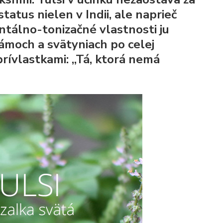
atus nielen v Indii, ale naprieč
ntálno-tonizačné vlastnosti ju
rámoch a svätyniach po celej
prívlastkami: „Tá, ktorá nemá