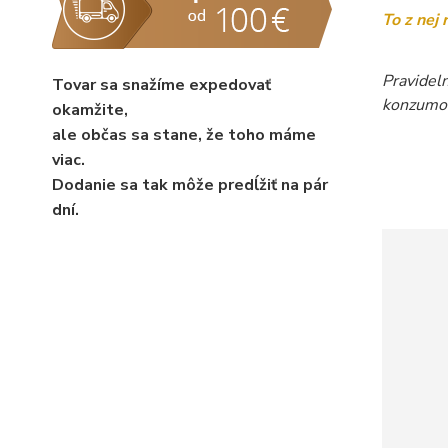
To z nej
Pravideln
Tovar sa snažíme expedovať
konzumov
okamžite,
ale občas sa stane, že toho máme
viac.
Dodanie sa tak môže predĺžiť na pár
dní.