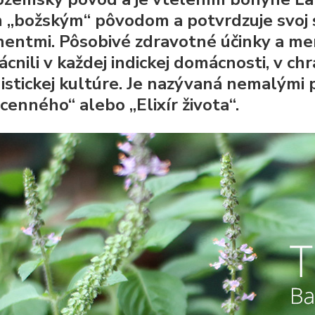
m „božským“ pôvodom a potvrdzuje svoj st
nentmi. Pôsobivé zdravotné účinky a me
cnili v každej indickej domácnosti, v ch
istickej kultúre. Je nazývaná nemalými 
cenného“ alebo „Elixír života“.