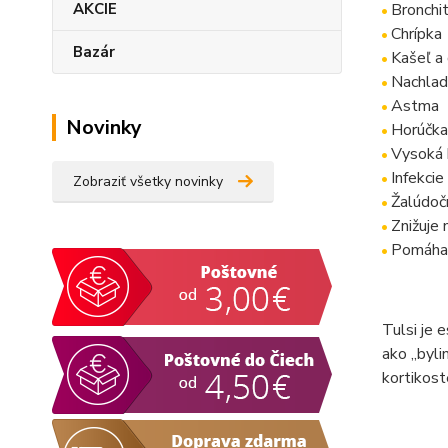
AKCIE
Bronchit
Chrípka
Bazár
Kašeľ a 
Nachlad
Astma
Novinky
Horúčka
Vysoká h
Infekcie
Zobraziť všetky novinky
Žalúdoč
Znižuje 
Pomáha p
Tulsi je 
ako „bylin
kortikost