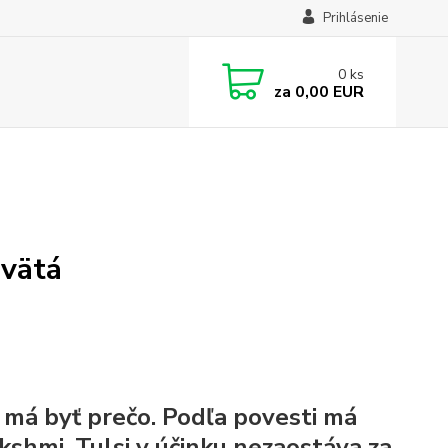
Prihlásenie
0
ks
za
0,00 EUR
svätá
 a má byť prečo. Podľa povesti má
hmi. Tulsi v účinku nezaostáva za