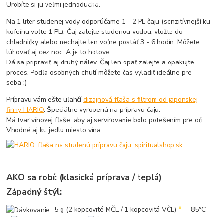
Urobíte si ju veľmi jednoducho.
Na 1 liter studenej vody odporúčame 1 - 2 PL čaju (senzitívnejší ku
kofeínu voľte 1 PL). Čaj zalejte studenou vodou, vložte do
chladničky alebo nechajte len voľne postáť 3 - 6 hodín. Môžete
lúhovať aj cez noc. A je to hotové.
Dá sa pripraviť aj druhý nálev. Čaj len opať zalejte a opakujte
proces. Podľa osobných chutí môžete čas vyladiť ideálne pre
seba ;)
Prípravu vám ešte uľahčí
dizajnová fľaša s filtrom od japonskej
firmy HARIO
. Špeciálne vyrobená na prípravu čaju.
Má tvar vínovej fľaše, aby aj servírovanie bolo potešením pre oči.
Vhodné aj ku jedlu miesto vína.
AKO sa robí: (klasická príprava / teplá)
Západný štýl:
5 g (2 kopcovité MČL / 1 kopcovitá VČL)
*
85°C