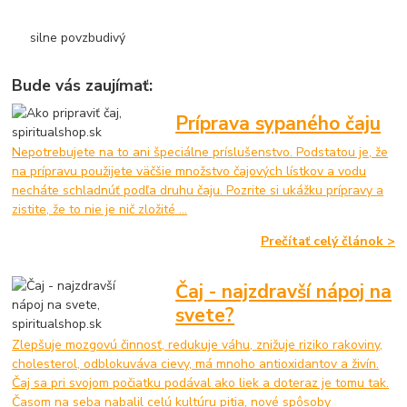
silne povzbudivý
Bude vás zaujímať:
Príprava sypaného čaju
Nepotrebujete na to ani špeciálne príslušenstvo. Podstatou je, že
na prípravu použijete väčšie množstvo čajových lístkov a vodu
necháte schladnúť podľa druhu čaju. Pozrite si ukážku prípravy a
zistite, že to nie je nič zložité ...
Prečítať celý článok >
Čaj - najzdravší nápoj na
svete?
Zlepšuje mozgovú činnosť, redukuje váhu, znižuje riziko rakoviny,
cholesterol, odblokuváva cievy, má mnoho antioxidantov a živín.
Čaj sa pri svojom počiatku podával ako liek a doteraz je tomu tak.
Časom na seba nabalil celú kultúru pitia, nové spôsoby