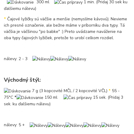
300 ml
1 min. (Pridaj 30 sek ku
ďalšiemu nálevu)
*
Čajové lyžičky sú väčšie a menšie (nemyslíme kávovú). Nevieme
ich presné označenie, ale bežne máme v príborníku dva typy. Tá
väčšia je väčšinou "po babke" :) Preto uvádzame naváženie na
oba typy čajových lyžičiek, pretože to urobí celkom rozdiel.
nálevy: 2 - 3
Východný štýl:
7 g (3 kopcovité MČL / 2 kopcovité VČL)
*
55 -
75°C
*
150 ml
15 sek. (Pridaj 3
sek. ku ďalšiemu nálevu)
nálevy: 5 +