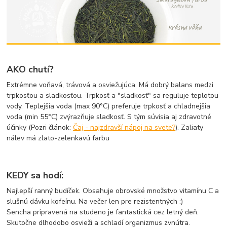
AKO chutí?
Extrémne voňavá, trávová a osviežujúca. Má dobrý balans medzi
trpkosťou a sladkosťou. Trpkosť a "sladkosť" sa reguluje teplotou
vody. Teplejšia voda (max 90°C) preferuje trpkosť a chladnejšia
voda (min 55°C) zvýrazňuje sladkosť. S tým súvisia aj zdravotné
účinky (Pozri článok:
Čaj - najzdravší nápoj na svete?
). Zaliaty
nálev má zlato-zelenkavú farbu
KEDY sa hodí:
Najlepší ranný budíček. Obsahuje obrovské množstvo vitamínu C a
slušnú dávku kofeínu. Na večer len pre rezistentných :)
Sencha pripravená na studeno je fantastická cez letný deň.
Skutočne dlhodobo osvieži a schladí organizmus zvnútra.