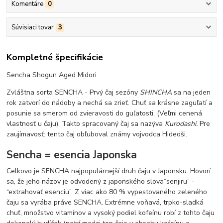
Komentáre
0
Súvisiaci tovar
3
Kompletné špecifikácie
Sencha Shogun Aged Midori
Zvláštna sorta SENCHA - Prvý čaj sezóny
SHINCHA
sa na jeden
rok zatvorí do nádoby a nechá sa zrieť. Chuť sa krásne zaguľatí a
posunie sa smerom od zvieravosti do guľatosti. (Veľmi cenená
vlastnosť u čaju). Takto spracovaný čaj sa nazýva
Kurodashi.
Pre
zaujímavosť: tento čaj obľuboval známy vojvodca Hideoši.
Sencha = esencia Japonska
Celkovo je SENCHA najpopulárnejší druh čaju v Japonsku. Hovorí
sa, že jeho názov je odvodený z japonského slova“senjiru” -
“extrahovať esenciu”. Z viac ako 80 % vypestovaného zeleného
čaju sa vyrába práve SENCHA. Extrémne voňavá, trpko-sladká
chuť, množstvo vitamínov a vysoký podiel kofeínu robí z tohto čaju