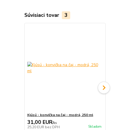
Súvisiaci tovar
3
Kjúsú - konvička na čaj - modrá, 250 ml
Šálka / misk
31,00 EUR
7,90 EU
/
ks
Skladom
25,20 EUR
bez DPH
6,42 EUR
be