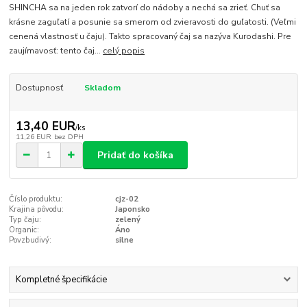
SHINCHA sa na jeden rok zatvorí do nádoby a nechá sa zrieť. Chuť sa
krásne zaguľatí a posunie sa smerom od zvieravosti do guľatosti. (Veľmi
cenená vlastnosť u čaju). Takto spracovaný čaj sa nazýva Kurodashi. Pre
zaujímavosť: tento čaj...
celý popis
Dostupnosť
Skladom
13,40 EUR
/
ks
11,26 EUR
bez DPH
Pridať do košíka
Číslo produktu:
cjz-02
Krajina pôvodu:
Japonsko
Typ čaju:
zelený
Organic:
Áno
Povzbudivý:
silne
Kompletné špecifikácie