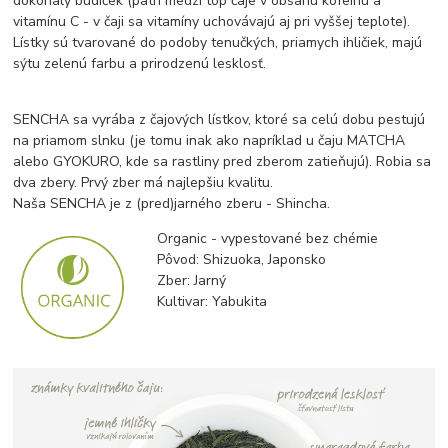
dokonalý budíček (patrí medzi top čaje v obsahu kofeínu a
vitamínu C - v čaji sa vitamíny uchovávajú aj pri vyššej teplote).
Lístky sú tvarované do podoby tenučkých, priamych ihličiek, majú
sýtu zelenú farbu a prirodzenú lesklosť.
SENCHA sa vyrába z čajových lístkov, ktoré sa celú dobu pestujú
na priamom slnku (je tomu inak ako napríklad u čaju MATCHA
alebo GYOKURO, kde sa rastliny pred zberom zatieňujú). Robia sa
dva zbery. Prvý zber má najlepšiu kvalitu.
Naša SENCHA je z (pred)jarného zberu - Shincha.
Organic - vypestované bez chémie
Pôvod: Shizuoka, Japonsko
Zber: Jarný
Kultivar: Yabukita