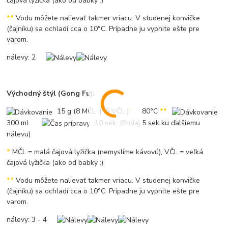
čajová lyžička (ako od babky :)
*
*
Vodu môžete nalievať takmer vriacu. V studenej konvičke
(čajníku) sa ochladí cca o 10°C. Prípadne ju vypnite ešte pre
varom.
nálevy: 2
Východný štýl (Gong Fu):
15 g (8 MČL | 5 VČL )
*
80°C
*
*
300 ml
10 sek. (Pridaj 5 sek ku ďalšiemu
nálevu)
*
MČL = malá čajová lyžička (nemyslíme kávovú), VČL = veľká
čajová lyžička (ako od babky :)
*
*
Vodu môžete nalievať takmer vriacu. V studenej konvičke
(čajníku) sa ochladí cca o 10°C. Prípadne ju vypnite ešte pre
varom.
nálevy: 3 - 4