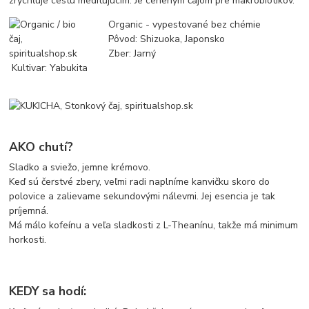
zrýchľuje cestu meditujúcim. Je ceneným čajom pre makrobiotikov.
Organic - vypestované bez chémie
Pôvod: Shizuoka, Japonsko
Zber: Jarný
Kultivar: Yabukita
AKO chutí?
Sladko a sviežo, jemne krémovo.
Keď sú čerstvé zbery, veľmi radi naplníme kanvičku skoro do
polovice a zalievame sekundovými nálevmi. Jej esencia je tak
príjemná.
Má málo kofeínu a veľa sladkosti z L-Theanínu, takže má minimum
horkosti.
KEDY sa hodí: