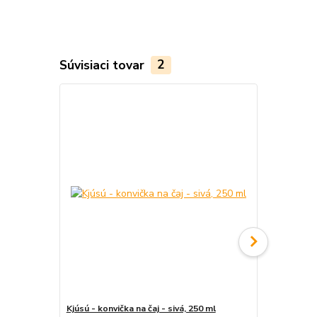
Súvisiaci tovar
2
Kjúsú - konvička na čaj - sivá, 250 ml
Šálka / miska