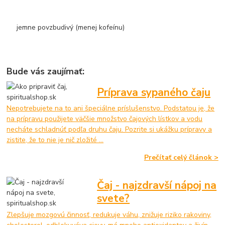
jemne povzbudivý (menej kofeínu)
Bude vás zaujímať:
Príprava sypaného čaju
Nepotrebujete na to ani špeciálne príslušenstvo. Podstatou je, že
na prípravu použijete väčšie množstvo čajových lístkov a vodu
necháte schladnúť podľa druhu čaju. Pozrite si ukážku prípravy a
zistite, že to nie je nič zložité ...
Prečítať celý článok >
Čaj - najzdravší nápoj na
svete?
Zlepšuje mozgovú činnosť, redukuje váhu, znižuje riziko rakoviny,