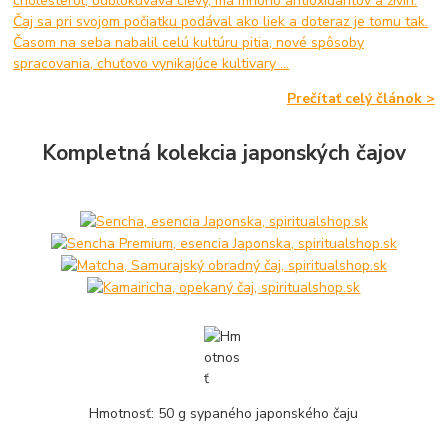
cholesterol, odblokuváva cievy, má mnoho antioxidantov a živín.
Čaj sa pri svojom počiatku podával ako liek a doteraz je tomu tak.
Časom na seba nabalil celú kultúru pitia, nové spôsoby
spracovania, chuťovo vynikajúce kultivary ...
Prečítať celý článok >
Kompletná kolekcia japonských čajov
Hmotnosť: 50 g sypaného japonského čaju