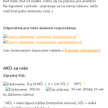
Keď máte chuť na sladké. Dobrý čaj na prípravu pre priateľov.
Na čajovanie v prírode - pripravuje sa na menej nálevov, takže
stačí brať jednu termosku vody ;)
Odporúčme pre tieto duševné rozpoloženia:
Viac fundovaných doporučení nájdete v
Čajovom náladomeri
;)
AKO sa robí:
Západný štýl:
8 g (4 MČL | 2 + 1/4 VČL )
*
85°C
*
*
300 ml
30 sek. (Pridaj 10 sek
ku ďalšiemu nálevu)
*
MČL = malá čajová lyžička (nemyslíme kávovú), VČL = veľká