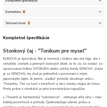
Kompletné špecifikácie
Komentáre
0
Súvisiaci tovar
2
Kompletné špecifikácie
Stonkový čaj - "Tonikum pre myseľ"
KUKICHA je špeciálna. Nie je tvorená z lístkov ako iné čaje, ale z
vetvičiek, stoniek a jemných listových žiliek. Je to „to, čo ostalo“ zo
spracovania lístkov GYOKURA alebo vyššej triedy SENCHA. (naša
je zo SENCHA). Jej chuť je jedinečná v porovnaní s inými
japonskými čajmi. Je jemne „sladká“ pretože obsahuje veľa L-
Theanínu. Ten sa tvorí v koreňoch a skrz stonku stúpa do listov.
Preto práve v stonkách je jeho koncentrácia najvyššia.
L-Theanín je fantastická "substancia" - stimuluje alfa vlny = stav
bdelej pozornosti a pohody. Zjednodušuje učenie, prácu a