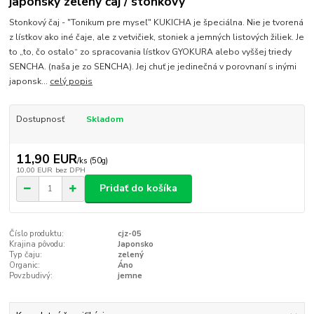
japonský zelený čaj / stonkový
Stonkový čaj - "Tonikum pre myseľ" KUKICHA je špeciálna. Nie je tvorená
z lístkov ako iné čaje, ale z vetvičiek, stoniek a jemných listových žiliek. Je
to „to, čo ostalo“ zo spracovania lístkov GYOKURA alebo vyššej triedy
SENCHA. (naša je zo SENCHA). Jej chuť je jedinečná v porovnaní s inými
japonsk...
celý popis
Dostupnosť
Skladom
11,90 EUR
/
ks (50g)
10,00 EUR
bez DPH
Pridať do košíka
Číslo produktu:
cjz-05
Krajina pôvodu:
Japonsko
Typ čaju:
zelený
Organic:
Áno
Povzbudivý:
jemne