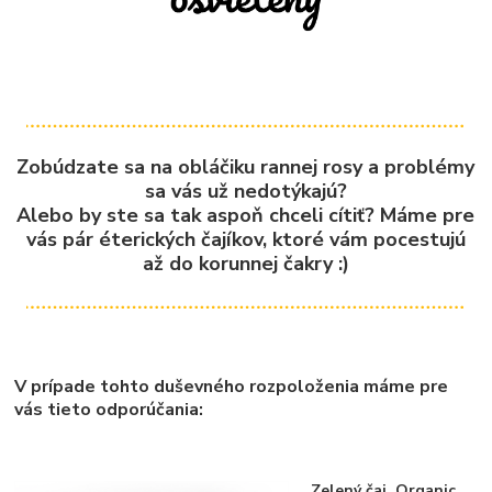
Zobúdzate sa na obláčiku rannej rosy a problémy
sa vás už nedotýkajú?
Alebo by ste sa tak aspoň chceli cítiť? Máme pre
vás pár éterických čajíkov, ktoré vám pocestujú
až do korunnej čakry :)
V prípade tohto duševného rozpoloženia máme pre
vás tieto odporúčania:
Zelený čaj, Organic