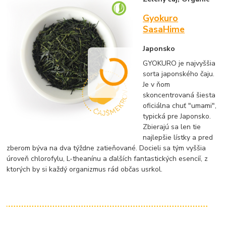
Gyokuro
SasaHime
Japonsko
GYOKURO je najvyššia
sorta japonského čaju.
Je v ňom
skoncentrovaná šiesta
oficiálna chuť "umami",
typická pre Japonsko.
Zbierajú sa len tie
najlepšie lístky a pred
zberom býva na dva týždne zatieňované. Docieli sa tým vyššia
úroveň chlorofylu, L-theanínu a ďalších fantastických esencíí, z
ktorých by si každý organizmus rád občas usrkol.