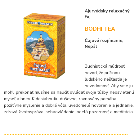
Ajurvédsky relaxačný
čaj
BODHI TEA
Čajové rozjímanie,
Nepál
Budhistická múdrosť
hovorí, že príčinou
ľudského nešťastia je
nevedomosť. Aby sme ju
mohli prekonať musíme sa naučiť ovládať svoje túžby, neosvietenú
myseľ a hnev. K dosiahnutiu duševnej rovnováhy pomáha
pozitívne myslenie a dobrá vôľa, uvedomelé hovorenie a jednanie,
zdravá životospráva, sebaovládanie, bdelá pozornosť a meditácia.