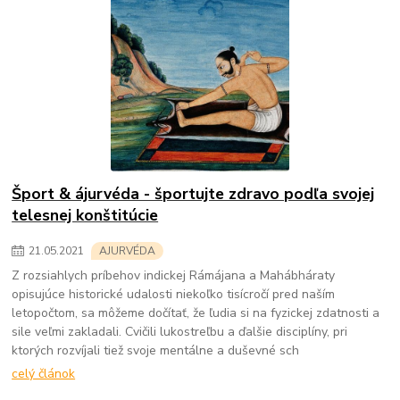
Šport & ájurvéda - športujte zdravo podľa svojej
telesnej konštitúcie
21
.
05
.
2021
AJURVÉDA
Z rozsiahlych príbehov indickej Rámájana a Mahábháraty
opisujúce historické udalosti niekoľko tisícročí pred naším
letopočtom, sa môžeme dočítať, že ľudia si na fyzickej zdatnosti a
sile veľmi zakladali. Cvičili lukostreľbu a ďalšie disciplíny, pri
ktorých rozvíjali tiež svoje mentálne a duševné sch
celý článok