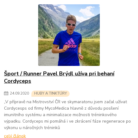
Šport / Runner Pavel Brýdl užíva pri behaní
Cordyceps
24
.
09
.
2020
HUBY A TINKTÚRY
„V přípravě na Mistrovství ČR ve skymaratonu jsem začal užívat
Cordycesps od firmy MycoMedica hlavně z důvodu posílení
imunitního systému a minimalizace možnosti tréninkového
výpadku. Cordyceps mi pomáhá i ve zkrácení fáze regenerace po
výkonu u náročných tréninků
celý článok