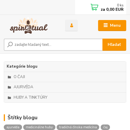
0
ks
za
0,00 EUR
Menu
Hľadať
Kategórie blogu
O ČAJI
AJURVÉDA
HUBY A TINKTÚRY
Štítky blogu
ajurvéda
medicinálne huby
tradičná čínska medicína
čaj