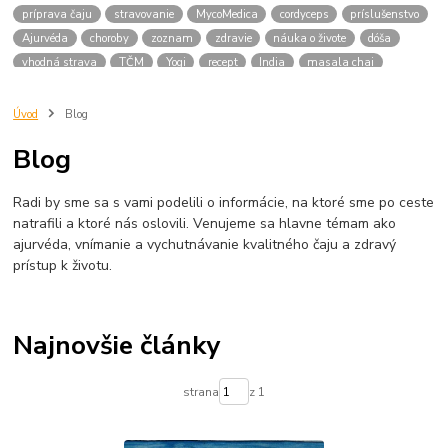
príprava čaju
stravovanie
MycoMedica
cordyceps
príslušenstvo
Ajurvéda
choroby
zoznam
zdravie
náuka o živote
dóša
vhodná strava
TČM
Yogi
recept
India
masala chai
mliečny
masala
liatinová kanvica
Japonsko
bylinky
nachladnutie
liečivé
japonský čaj
raku
matcha
keramika
Úvod
Blog
japonské
bylinné zmesi
dóše
váta
vhodné potraviny
Blog
pitta typ
kapha typ
medicinalne huby
tinktury
YaoMedica
chaga
medicinlne huby
obličky
šport
ženšen
menopauza
Radi by sme sa s vami podelili o informácie, na ktoré sme po ceste
ženy
natrafili a ktoré nás oslovili. Venujeme sa hlavne témam ako
ajurvéda, vnímanie a vychutnávanie kvalitného čaju a zdravý
prístup k životu.
Najnovšie články
strana
z 1