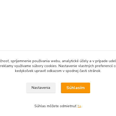
čnosť, spríjemnenie používania webu, analytické účely a v prípade udel
a reklamy využívame súbory cookies. Nastavenie vlastných preferencií 
kedykoľvek upraviť odkazom v spodnej časti stránok.
Upravit sběr cookies.
Súhlasím
Nastavenia
Súhlas môžete odmietnuť
tu
.