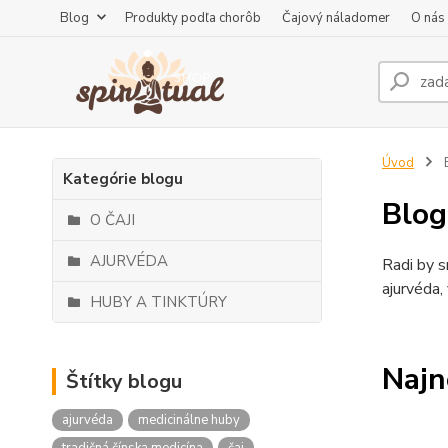
Blog
Produkty podľa chorôb
Čajový náladomer
O nás
Úvod
Kategórie blogu
Blog
O ČAJI
AJURVÉDA
Radi by s
ajurvéda,
HUBY A TINKTÚRY
Najn
Štítky blogu
ajurvéda
medicinálne huby