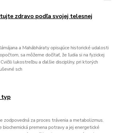
tujte zdravo podľa svojej telesnej
 Rámájana a Mahábháraty opisujúce historické udalosti
topočtom, sa môžeme dočítať, že ľudia si na fyzickej
Cvičili lukostreľbu a ďalšie disciplíny, pri ktorých
duševné sch
 typ
 Je zodpovedná za proces trávenia a metabolizmus.
e biochemická premena potravy a jej energetické