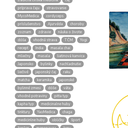
tradičná čínska medicína
čaj
príprava čaju
stravovanie
MycoMedica
cordyceps
príslušenstvo
Ajurvéda
choroby
zoznam
zdravie
náuka o živote
dóša
vhodná strava
TČM
Yogi
recept
India
masala chai
mliečny
masala
liatinová kanvica
Japonsko
bylinky
nachladnutie
liečivé
japonský čaj
raku
matcha
keramika
japonské
bylinné zmesi
dóše
váta
vhodné potraviny
pitta typ
kapha typ
medicinalne huby
tinktury
YaoMedica
chaga
medicinlne huby
obličky
šport