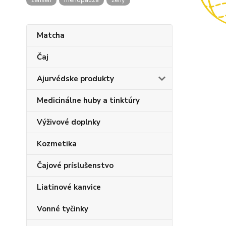
ženšen
menopauza
ženy
Matcha
Čaj
Ajurvédske produkty
Medicinálne huby a tinktúry
Výživové doplnky
Kozmetika
Čajové príslušenstvo
Liatinové kanvice
Vonné tyčinky