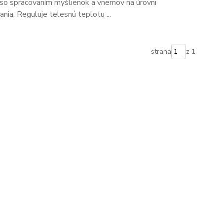
lu so spracovaním myšlienok a vnemov na úrovni
ia. Reguluje telesnú teplotu ...
strana
z 1