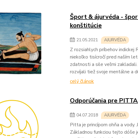
Šport & ájurvéda - špor
konštitúcie
21
.
05
.
2021
AJURVÉDA
Z rozsiahlych príbehov indickej
niekoľko tisícročí pred naším le
zdatnosti a sile veľmi zakladali. 
rozvíjali tiež svoje mentálne a 
celý článok
Odporúčania pre PITTA
04
.
07
.
2018
AJURVÉDA
Pitta je princípom ohňa a vody.
Základnou funkciou tejto dóše j