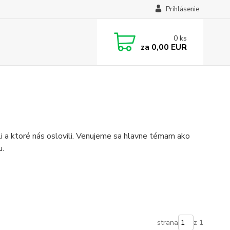
Prihlásenie
0
ks
za
0,00 EUR
ili a ktoré nás oslovili. Venujeme sa hlavne témam ako
u.
strana
z 1