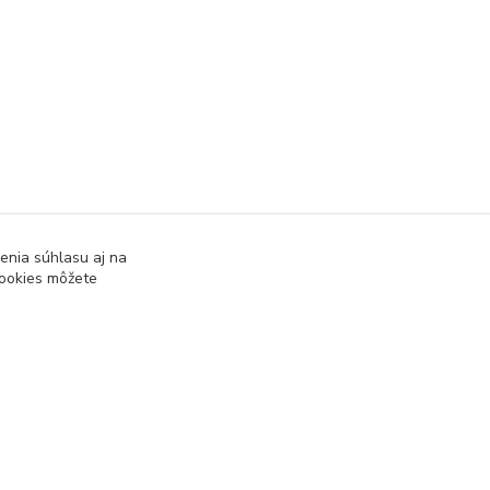
enia súhlasu aj na
cookies môžete
Vytvorené na
Eshop-rychlo.sk