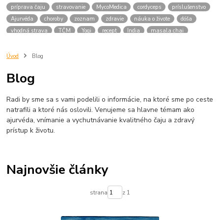
príprava čaju
stravovanie
MycoMedica
cordyceps
príslušenstvo
Ajurvéda
choroby
zoznam
zdravie
náuka o živote
dóša
vhodná strava
TČM
Yogi
recept
India
masala chai
mliečny
masala
liatinová kanvica
Japonsko
bylinky
nachladnutie
liečivé
japonský čaj
raku
matcha
keramika
Úvod
Blog
japonské
bylinné zmesi
dóše
váta
vhodné potraviny
Blog
pitta typ
kapha typ
medicinalne huby
tinktury
YaoMedica
chaga
medicinlne huby
obličky
šport
ženšen
menopauza
Radi by sme sa s vami podelili o informácie, na ktoré sme po ceste
ženy
natrafili a ktoré nás oslovili. Venujeme sa hlavne témam ako
ajurvéda, vnímanie a vychutnávanie kvalitného čaju a zdravý
prístup k životu.
Najnovšie články
strana
z 1