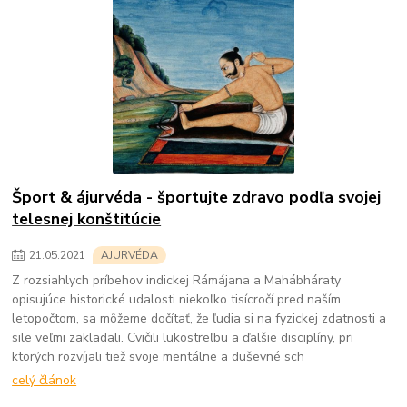
Šport & ájurvéda - športujte zdravo podľa svojej
telesnej konštitúcie
21
.
05
.
2021
AJURVÉDA
Z rozsiahlych príbehov indickej Rámájana a Mahábháraty
opisujúce historické udalosti niekoľko tisícročí pred naším
letopočtom, sa môžeme dočítať, že ľudia si na fyzickej zdatnosti a
sile veľmi zakladali. Cvičili lukostreľbu a ďalšie disciplíny, pri
ktorých rozvíjali tiež svoje mentálne a duševné sch
celý článok