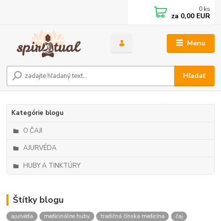
0
ks
za
0,00 EUR
Menu
Hľadať
Kategórie blogu
O ČAJI
AJURVÉDA
HUBY A TINKTÚRY
Štítky blogu
ajurvéda
medicinálne huby
tradičná čínska medicína
čaj