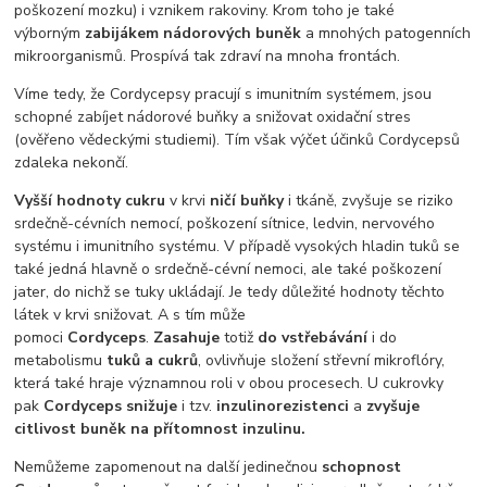
poškození mozku) i vznikem rakoviny. Krom toho je také
výborným
zabijákem nádorových buněk
a mnohých patogenních
mikroorganismů. Prospívá tak zdraví na mnoha frontách.
Víme tedy, že Cordycepsy pracují s imunitním systémem, jsou
schopné zabíjet nádorové buňky a snižovat oxidační stres
(ověřeno vědeckými studiemi). Tím však výčet účinků Cordycepsů
zdaleka nekončí.
Vyšší hodnoty cukru
v krvi
ničí buňky
i tkáně, zvyšuje se riziko
srdečně-cévních nemocí, poškození sítnice, ledvin, nervového
systému i imunitního systému. V případě vysokých hladin tuků se
také jedná hlavně o srdečně-cévní nemoci, ale také poškození
jater, do nichž se tuky ukládají. Je tedy důležité hodnoty těchto
látek v krvi snižovat. A s tím může
pomoci
Cordyceps
.
Zasahuje
totiž
do vstřebávání
i do
metabolismu
tuků a cukrů
, ovlivňuje složení střevní mikroflóry,
která také hraje významnou roli v obou procesech. U cukrovky
pak
Cordyceps snižuje
i tzv.
inzulinorezistenci
a
zvyšuje
citlivost buněk na přítomnost inzulinu.
Nemůžeme zapomenout na další jedinečnou
schopnost