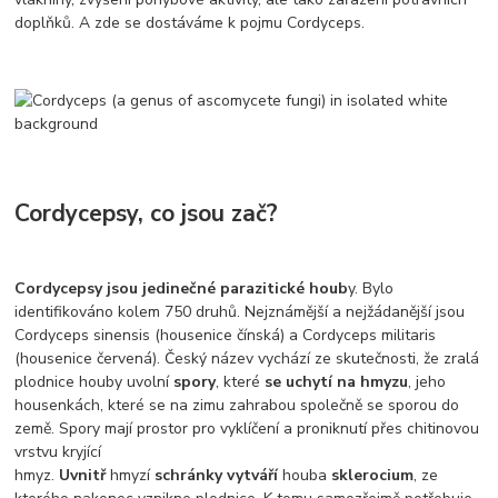
doplňků. A zde se dostáváme k pojmu Cordyceps.
Cordycepsy, co jsou zač?
Cordycepsy jsou jedinečné parazitické houb
y. Bylo
identifikováno kolem 750 druhů. Nejznámější a nejžádanější jsou
Cordyceps sinensis (housenice čínská) a Cordyceps militaris
(housenice červená). Český název vychází ze skutečnosti, že zralá
plodnice houby uvolní
spory
, které
se uchytí na hmyzu
, jeho
housenkách, které se na zimu zahrabou společně se sporou do
země. Spory mají prostor pro vyklíčení a proniknutí přes chitinovou
vrstvu kryjící
hmyz.
Uvnitř
hmyzí
schránky
vytváří
houba
sklerocium
, ze