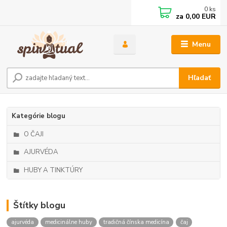
0
ks
za
0,00 EUR
Menu
Hľadať
Kategórie blogu
O ČAJI
AJURVÉDA
HUBY A TINKTÚRY
Štítky blogu
ajurvéda
medicinálne huby
tradičná čínska medicína
čaj