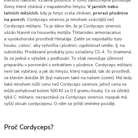
kterého nakonec vznikne plodnice. K tomu samozřejmě potřebuje
živiny, které získává z napadeného hmyzu.
V jarních nebo
letních měsících
, kdy je hmyz zcela stráven,
prorazí plodnice
na povrch
. Cordyceps sinensis je mnohem vzácnější než
Cordyceps militaris. To je dáno tím, že je Cordyceps sinensis
vázán hlavně na housenky motýla Thitarodes armoriacanus
a vysokohorské prostředí Himaláje. Zatím se nepodařilo tuto
houbu „celou“, aby vytvořila i plodnici, vypěstovat uměle, tj. na
substrátu. Prodávané produkty jsou označeny CS-4. To znamená,
že se jedná o výtažek z podhoubí. To však nesnižuje účinnost
preparátu v porovnání s extraktem z plodnice. Cordyceps militaris
není tak vybíravý, a jak do hmyzu, který napadá, tak do prostředí,
ve kterém dokáže žít (byl nalezen také na našem území). Má tedy
také mnohem nižší cenu než Cordyceps sinensis, jehož cena se
může pohybovat kolem 500 Kč za 0,5 gramu houby. Co se účinků
týká C. militaris, nezaostává za Cordyceps sinensis, naopak má
vyšší obsah cordycepinu. O něm se ještě zmíníme později.
Proč Cordyceps?