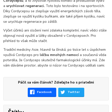
Cordycepsů
, a to zvyšovat fyzickou kondici a prodlužovat výdrž
a
urychlovat regeneraci.
Toto bylo testováno i na sportovcích.
Díky Cordycepsu se zlepšuje využití energetických zásob těla,
zlepšuje se využití kyslíku buňkami, ale také příjem kyslíku, navíc
se urychluje regenerace po zátěži.
Výčet účinků ani složení není zdaleka kompletní, navíc vědci stále
objevují nová využití a látky obsažené v Cordycepsech. Pro
přehled to však může stačit.
Tradiční medicíny Asie, hlavně ta čínská, po tisíce let s úspěchem
využívá Cordyceps pro
léčbu mnohých nemocí
a současná věda
potvrdila, že Cordyceps skutečně farmakologické účinky má. Zde
vám dáváme prostor, abyste si názor na Cordyceps udělali sami.
Páčil sa vám článok? Zdieľajte ho s priateľmi
Facebook
Twitter