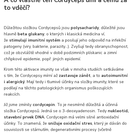
A co vlastně ten Cordyceps umí a čemu za
to vděčí?
Důležitou složkou Cordycepsů jsou
polysacharidy
, důležité jsou
hlavně
beta glukany
, o kterých i klasická medicína ví,
že
stimulují imunitní systém
a posilují jeho odpověď na infekční
patogeny (viry, bakterie, parazity…). Zvyšují tedy obranyschopnost,
což je obzvláště vhodné v době podzimních plískanic a zimní
chřipkové epidemie, popř. jiných epidemií.
Krom této aktivace imunity se však v mnoha studiích setkáváme
s tím, že Cordycepsy mírní až
zastavuje zánět
, a to
autoimunitní
i alergický
. Mají tedy i tlumivé účinky na složky imunity, které se
podílejí na těchto patologických organismus poškozujících
reakcích.
Již jsme zmínily
cordycepin
. To je nesmírně důležitá a účinná
složka Cordycepsů. Jedná se o 3-deoxyadenosin. Tedy
nukleotid,
stavební prvek DNA
. Cordycepin má velmi silné antioxidační
účinky. To znamená, že
snižuje oxidační stres
, který je dáván do
souvislosti se stárnutím, degenerativními procesy (včetně