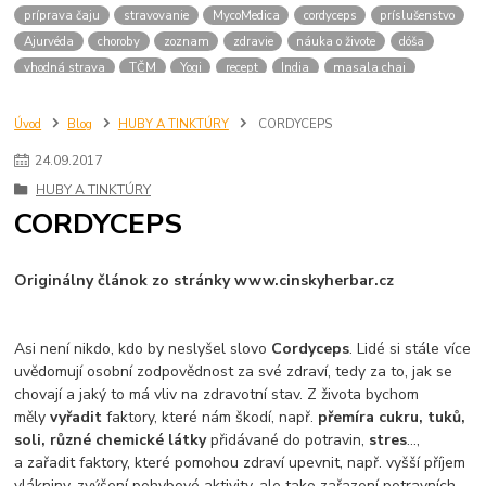
príprava čaju
stravovanie
MycoMedica
cordyceps
príslušenstvo
Ajurvéda
choroby
zoznam
zdravie
náuka o živote
dóša
vhodná strava
TČM
Yogi
recept
India
masala chai
mliečny
masala
liatinová kanvica
Japonsko
bylinky
nachladnutie
liečivé
japonský čaj
raku
matcha
keramika
Úvod
Blog
HUBY A TINKTÚRY
CORDYCEPS
japonské
bylinné zmesi
dóše
váta
vhodné potraviny
24
.
09
.
2017
pitta typ
kapha typ
medicinalne huby
tinktury
YaoMedica
HUBY A TINKTÚRY
chaga
medicinlne huby
obličky
šport
ženšen
menopauza
CORDYCEPS
ženy
Originálny článok zo stránky www.cinskyherbar.cz
Asi není nikdo, kdo by neslyšel slovo
Cordyceps
. Lidé si stále více
uvědomují osobní zodpovědnost za své zdraví, tedy za to, jak se
chovají a jaký to má vliv na zdravotní stav. Z života bychom
měly
vyřadit
faktory, které nám škodí, např.
přemíra cukru, tuků,
soli, různé chemické látky
přidávané do potravin,
stres
…,
a zařadit faktory, které pomohou zdraví upevnit, např. vyšší příjem
vlákniny, zvýšení pohybové aktivity, ale tako zařazení potravních