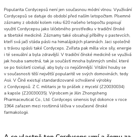
Popularita Cordycepsů není jen současnou módní vlnou. Využívání
Cordycepsů se datuje do období před naším letopočtem. Písemné
záznamy z období kolem roku 620 našeho letopočtu popisují
využití Cordycepsu jako léčebného prostředku v tradiční čínské
a tibetské medicíně. Záznamy také obsahují příběhy o pastevcích,
kteří svá jačí stáda pásli na himalájských planinách. Jaci společně
s trávou spásli také Cordyceps. Zvířata pak měla více síly, energie
i té sexuální a byla zdravější. V tradiční čínské medicíně se využívá
jak houba samotná, tak je součástí mnoha bylinných směsí, které
se po tisíciletí cizelují, aby byly co nejúčinnější. Vitální houby se
v současnosti těší největší popularitě ve svých domovinách, tedy
Asii. V Číně existují standardizované schválené výrobky
z Cordycepsů. Z C. militaris je to prášek z mycelií (Z20030034)
a kapsle (Z20030035). Výrobcem je Jilin Zhongsheng
Pharmaceutical Co., Ltd. Cordyceps sinensis byl dokonce v roce
1964 zařazen mezi rostlinná léčiva v současné čínské
farmakologii.