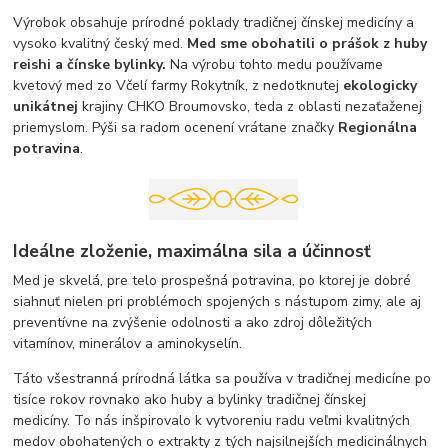
Výrobok obsahuje prírodné poklady tradičnej čínskej medicíny a
vysoko kvalitný český med.
Med sme obohatili o prášok z huby
reishi a čínske bylinky.
Na výrobu tohto medu používame
kvetový med zo Včelí farmy Rokytník, z nedotknutej
ekologicky
unikátnej
krajiny CHKO Broumovsko, teda z oblasti nezaťaženej
priemyslom. Pýši sa radom ocenení vrátane značky
Regionálna
potravina
.
Ideálne zloženie, maximálna sila a účinnosť
Med je skvelá, pre telo prospešná potravina, po ktorej je dobré
siahnuť nielen pri problémoch spojených s nástupom zimy, ale aj
preventívne na zvýšenie odolnosti a ako zdroj dôležitých
vitamínov, minerálov a aminokyselín.
Táto všestranná prírodná látka sa používa v tradičnej medicíne po
tisíce rokov rovnako ako huby a bylinky tradičnej čínskej
medicíny. To nás inšpirovalo k vytvoreniu radu veľmi kvalitných
medov obohatených o extrakty z tých najsilnejších medicinálnych