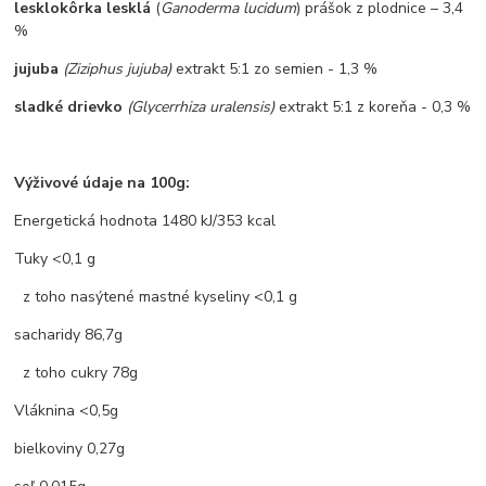
lesklokôrka lesklá
(
Ganoderma lucidum
) prášok z plodnice – 3,4
%
jujuba
(Ziziphus jujuba)
extrakt 5:1 zo semien - 1,3 %
sladké drievko
(Glycerrhiza uralensis)
extrakt 5:1 z koreňa - 0,3 %
Výživové údaje na 100g:
Energetická hodnota 1480 kJ/353 kcal
Tuky <0,1 g
z toho nasýtené mastné kyseliny <0,1 g
sacharidy 86,7g
z toho cukry 78g
Vláknina <0,5g
bielkoviny 0,27g