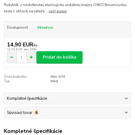
Rokytník, z nedotknutej ekologicky unikátnej krajiny CHKO Broumovsko,
teda z oblasti nezaťaže...
celý popis
Dostupnosť
Skladom
14,90 EUR
/
ks
12,52 EUR
bez DPH
Pridať do košíka
Číslo produktu:
Myc-074
Typ:
Med
Kompletné špecifikácie
Súvisiaci tovar
6
Kompletné špecifikácie