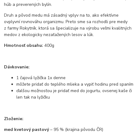
húb a preverených bylín.
Druh a pôvod medu má zásadný vplyv na to, ako efektívne
ovplyvní rovnováhu organizmu. Preto sme sa rozhodli pre medy
z farmy Rokytník, ktorá sa špecializuje na výrobu veľmi kvalitných
medov z ekologicky nezaťažených lesov a lúk.
Hmotnosť obsahu:
400g
Dávkovanie:
1 čajová lyžička 1x denne
môžete pridať do teplého mlieka a vypiť hodinu pred spaním
ďalšou možnosťou je pridať med do jogurtu, ovsenej kaše či
len tak na lyžičku
Zloženie:
med kvetový pastový
– 95 % (krajina pôvodu ČR)