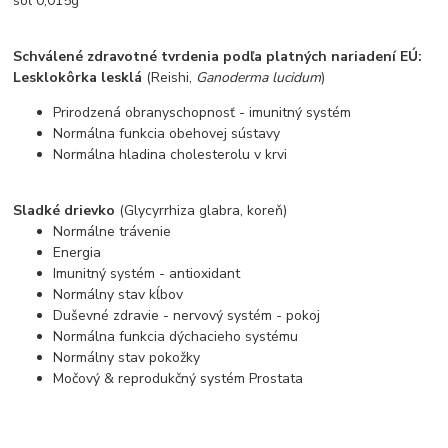
soľ 0,015g
Schválené zdravotné tvrdenia podľa platných nariadení EÚ:
Lesklokôrka lesklá
(Reishi,
Ganoderma lucidum
)
Prirodzená obranyschopnosť - imunitný systém
Normálna funkcia obehovej sústavy
Normálna hladina cholesterolu v krvi
Sladké drievko
(Glycyrrhiza glabra, koreň)
Normálne trávenie
Energia
Imunitný systém - antioxidant
Normálny stav kĺbov
Duševné zdravie - nervový systém - pokoj
Normálna funkcia dýchacieho systému
Normálny stav pokožky
Močový & reprodukčný systém Prostata