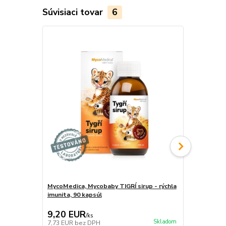
Súvisiaci tovar
6
TOP produkt
MycoMedica, Mycobaby TIGRÍ sirup - rýchla
Mycomedica,
imunita, 90 kapsúl
kapsúl
9,20 EUR
30,90 E
/
ks
Skladom
7,73 EUR
bez DPH
25,97 EUR
b