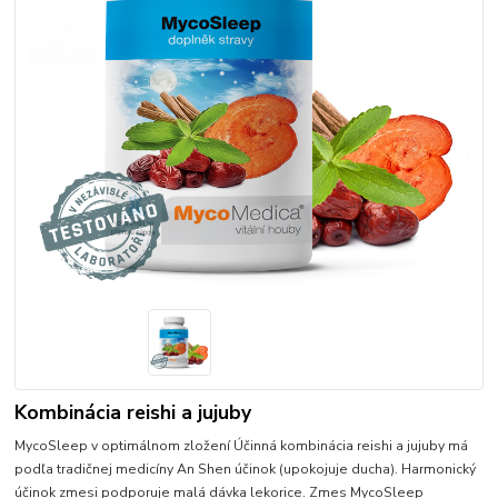
Kombinácia reishi a jujuby
MycoSleep v optimálnom zložení Účinná kombinácia reishi a jujuby má
podľa tradičnej medicíny An Shen účinok (upokojuje ducha). Harmonický
účinok zmesi podporuje malá dávka lekorice. Zmes MycoSleep