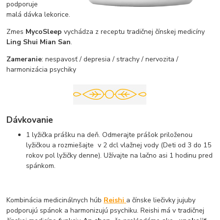
podporuje
malá dávka lekorice.
Zmes
MycoSleep
vychádza z receptu tradičnej čínskej medicíny
Ling Shui Mian San
.
Zameranie
: nespavosť / depresia / strachy / nervozita /
harmonizácia psychiky
Dávkovanie
1 lyžička prášku na deň. Odmerajte prášok priloženou
lyžičkou a rozmiešajte v 2 dcl vlažnej vody (Deti od 3 do 15
rokov pol lyžičky denne). Užívajte na lačno asi 1 hodinu pred
spánkom.
Kombinácia medicinálnych húb
Reishi
a čínske liečivky jujuby
podporujú spánok a harmonizujú psychiku. Reishi má v tradičnej