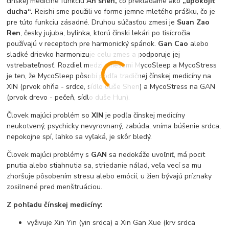
čínskej medicíne funkciu
An shen,
čo prekladáme ako
„upokojiť
ducha“.
Reishi sme použili vo forme jemne mletého prášku, čo je
pre túto funkciu zásadné. Druhou súčasťou zmesi je
Suan Zao
Ren
, česky jujuba, bylinka, ktorú čínski lekári po tisícročia
používajú v receptoch pre harmonický spánok.
Gan Cao
alebo
sladké drievko harmonizuje celu zmes a podporuje jej
vstrebateľnosť. Rozdiel medzi zmesami MycoSleep a MycoStress
je ten, že MycoSleep pôsobí podľa tradičnej čínskej medicíny na
XIN (prvok ohňa - srdce, sídlo duše Shen) a MycoStress na GAN
(prvok drevo - pečeň, sídlo duše Hun).
Človek majúci problém so
XIN
je podľa čínskej medicíny
neukotvený, psychicky nevyrovnaný, zabúda, vníma búšenie srdca,
nepokojne spí, ľahko sa vyľaká, je skôr bledý.
Človek majúci problémy s
GAN
sa nedokáže uvoľniť, má pocit
pnutia alebo stiahnutia sa, striedanie nálad, veľa vecí sa mu
zhoršuje pôsobením stresu alebo emócií, u žien bývajú príznaky
zosilnené pred menštruáciou.
Z pohľadu čínskej medicíny:
vyživuje Xin Yin (yin srdca) a Xin Gan Xue (krv srdca