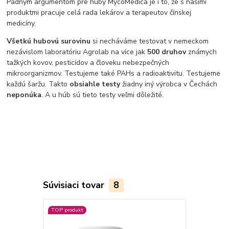
Pádnym argumentom pre huby MycoMedica je i to, že s našimi
produktmi pracuje celá rada lekárov a terapeutov čínskej
medicíny.
Všetkú hubovú surovinu
si necháváme testovat v nemeckom
nezávislom laboratóriu Agrolab na více jak
500 druhov
známych
tažkých kovov, pesticídov a človeku nebezpečných
mikroorganizmov. Testujeme také PAHs a radioaktivitu. Testujeme
každú šaržu. Takto
obsiahle testy
žiadny iný výrobca v Čechách
neponúka
. A u húb sú tieto testy veľmi dôležité.
Súvisiaci tovar
8
TOP produkt
TOP produkt