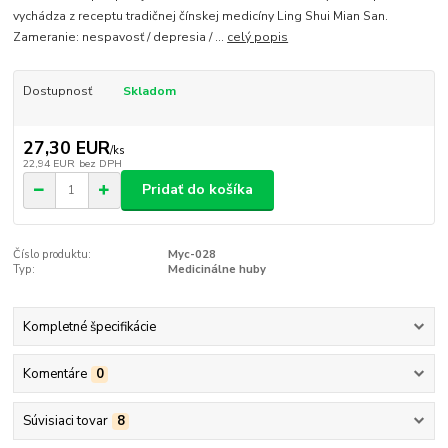
vychádza z receptu tradičnej čínskej medicíny Ling Shui Mian San.
Zameranie: nespavosť / depresia / ...
celý popis
Dostupnosť
Skladom
27,30 EUR
/
ks
22,94 EUR
bez DPH
Pridať do košíka
Číslo produktu:
Myc-028
Typ:
Medicinálne huby
Kompletné špecifikácie
Komentáre
0
Súvisiaci tovar
8