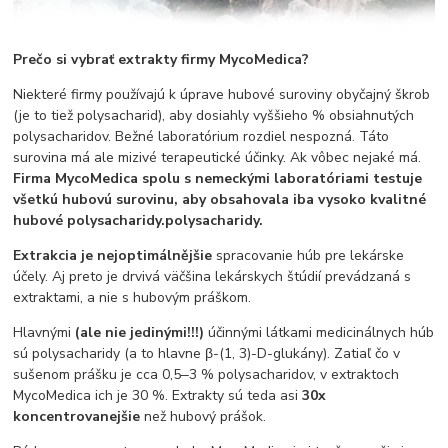
Prečo si vybrať extrakty firmy MycoMedica?
Niekteré firmy používajú k úprave hubové suroviny obyčajný škrob
(je to tiež polysacharid), aby dosiahly vyššieho % obsiahnutých
polysacharidov. Bežné laboratórium rozdiel nespozná. Táto
surovina má ale mizivé terapeutické účinky. Ak vôbec nejaké má.
Firma MycoMedica spolu s nemeckými laboratóriami testuje
všetkú hubovú surovinu, aby obsahovala iba vysoko kvalitné
hubové polysacharidy.
polysacharidy.
Extrakcia je nejoptimálnějšie
spracovanie húb pre lekárske
účely. Aj preto je drvivá väčšina lekárskych štúdií prevádzaná s
extraktami, a nie s hubovým práškom.
Hlavnými
(ale nie jedinými!!!)
účinnými látkami medicinálnych húb
sú polysacharidy (a to hlavne β-(1, 3)-D-glukány). Zatiaľ čo v
sušenom prášku je cca 0,5‒3 % polysacharidov, v extraktoch
MycoMedica ich je 30 %. Extrakty sú teda asi
30x
koncentrovanejšie
než hubový prášok.