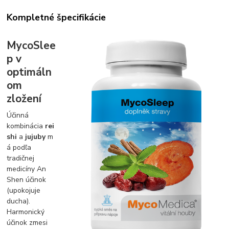
Kompletné špecifikácie
MycoSlee
p v
optimáln
om
zložení
Účinná
kombinácia
rei
shi
a
jujuby
m
á podľa
tradičnej
medicíny An
Shen účinok
(upokojuje
ducha).
Harmonický
účinok zmesi