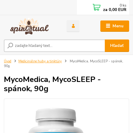
0
ks
za
0,00 EUR
Menu
Hľadať
Úvod
Medicinálne huby a tinktúry
MycoMedica, MycoSLEEP - spánok,
90g
MycoMedica, MycoSLEEP -
spánok, 90g