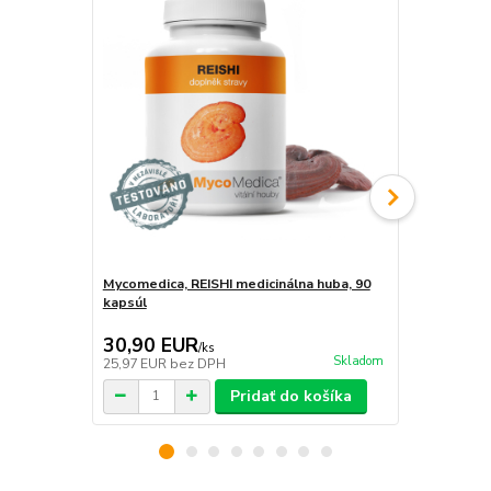
Mycomedica, REISHI medicinálna huba, 90
Everest Ay
kapsúl
a spánok, by
6,00 EUR
30,90 EUR
5,50 EU
/
ks
Skladom
25,97 EUR
bez DPH
4,62 EUR
be
Pridať do košíka