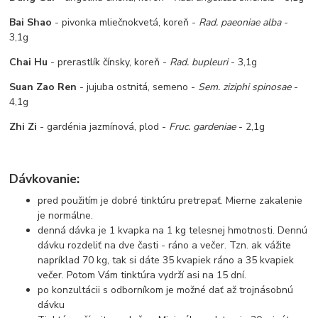
Bai Shao
- pivonka mliečnokvetá, koreň -
Rad. paeoniae alba
-
3,1g
Chai Hu
- prerastlík čínsky, koreň -
Rad. bupleuri
- 3,1g
Suan Zao Ren
- jujuba ostnitá, semeno -
Sem. ziziphi spinosae
-
4,1g
Zhi Zi
- gardénia jazmínová, plod -
Fruc. gardeniae
- 2,1g
Dávkovanie:
pred použitím je dobré tinktúru pretrepať. Mierne zakalenie
je normálne.
denná dávka je 1 kvapka na 1 kg telesnej hmotnosti. Dennú
dávku rozdeliť na dve časti - ráno a večer. Tzn. ak vážite
napríklad 70 kg, tak si dáte 35 kvapiek ráno a 35 kvapiek
večer. Potom Vám tinktúra vydrží asi na 15 dní.
po konzultácii s odborníkom je možné dať až trojnásobnú
dávku