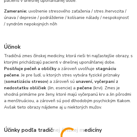
pacienti v dnešnej uponáhľanej dobe.
Zameranie:
uvoľnenie stresového zaťaženia / stres /
nervozita /
únava / depresie / podráždenie / kolísanie nálady / nespokojnosť
/ syndróm nepokojných nôh
Účinok
Tradičná zmes čínskej medicíny, ktorá rieši tri najčastejšie obrazy, s
ktorými prichádzajú pacienti v dnešnej uponáhľanej dobe.
Posilňuje pečeň a obličky
a zároveň uvoľňuje
stagnáciu
pečene
. Je pre ľudí, u ktorých stres vytvára fyzické príznaky
(
somatizáciu stresov
) a zároveň sú
unavení, vyčerpaní z
nedostatku obličiek
(Jin, esencie) a
pečene
(krvi). Zmes je
vhodná primárne pre ženy, ktoré majú vyčerpanú krv a Jin pôrodmi
a menštruáciou, a zároveň sú pod dlhodobým psychickým tlakom.
Avšak tieto obrazy nájdeme aj u niektorých mužov.
Účinky podľa tradičnej čínskej medicíny