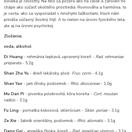
človeka je celostný. Na telo sa pozerá ako na celok a zároveň ho
chápe ako súčasť okolitého prostredia. Rovnováha a harmónia, to
je cesta, ako sa vysporiadať s mnohými ťažkosťami, ktoré nám
prináša súčasný životný štýl. A to nielen na úrovni fyzického tela,
ale aj na úrovni psychickej.
Zloženie:
voda, alkohol
Di Huang
- rehmánia lepkavá, upravený koreň -
Rad. rehmaniae
preparata
- 5,2g
Shan Zhu Yu
- drieň lekársky, plod-
Fruc. corni
- 4,1g
Shan Yao
- jam čínsky, podzemok -
Rhiz. dioscoreae
- 1,0g
Mu Dan Pi
- pivonka polokrovitá, kôra koreňa -
Cort. moutan
radicis
- 3,1g
Fu Ling
- pornatka kokosová, sklerócium -
Skler. poriae
- 3,1g
Ze Xie
- žabník orientálny, podzemok -
Rhiz. alismatis
- 3,1g
Dang Gui
- angelika čínska, koreň -
Rad. angelicae sinensis -
3,1g