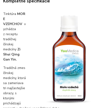
Kompletné špecifikácie
Tinktúra
MOR
E
VZDYCHOV
v
ychádza
z receptu
tradičnej
čínskej
medicíny
Zi
Shui Qing
Gan Yin.
Tradičná zmes
čínskej
medicíny, ktorá
sa zameriava
tri najčastejšie
obrazy, s
ktorými
prichádzajú