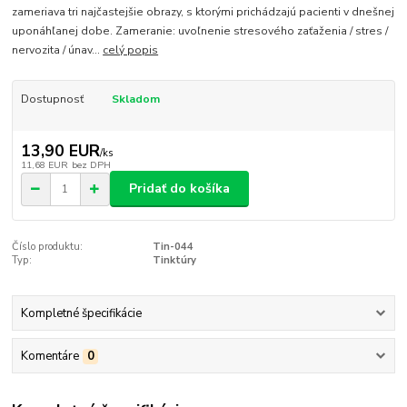
zameriava tri najčastejšie obrazy, s ktorými prichádzajú pacienti v dnešnej
uponáhľanej dobe. Zameranie: uvoľnenie stresového zaťaženia / stres /
nervozita / únav...
celý popis
Dostupnosť
Skladom
13,90 EUR
/
ks
11,68 EUR
bez DPH
Pridať do košíka
Číslo produktu:
Tin-044
Typ:
Tinktúry
Kompletné špecifikácie
Komentáre
0