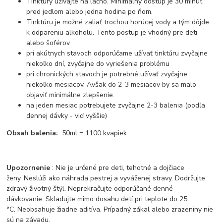
Tinktúry užívajte na lačno. Minimálny odstup je 30 minút
pred jedlom alebo jedna hodina po ňom.
Tinktúru je možné zaliať trochou horúcej vody a tým dôjde
k odpareniu alkoholu. Tento postup je vhodný pre deti
alebo šoférov.
pri akútnych stavoch odporúčame užívať tinktúru zvyčajne
niekoľko dní, zvyčajne do vyriešenia problému
pri chronických stavoch je potrebné užívať zvyčajne
niekoľko mesiacov. Avšak do 2-3 mesiacov by sa malo
objaviť minimálne zlepšenie.
na jeden mesiac potrebujete zvyčajne 2-3 balenia (podľa
dennej dávky - viď vyššie)
Obsah balenia:
50ml = 1100 kvapiek
Upozornenie
: Nie je určené pre deti, tehotné a dojčiace
ženy. Neslúži ako náhrada pestrej a vyváženej stravy. Dodržujte
zdravý životný štýl. Neprekračujte odporúčané denné
dávkovanie. Skladujte mimo dosahu detí pri teplote do 25
°C. Neobsahuje žiadne aditíva. Prípadný zákal alebo zrazeniny nie
sú na závadu.