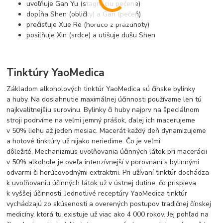
uvoľňuje Gan Yu (stagnáciu pečene)
dopĺňa Shen (obličky) a Gan (pečeň)
prečisťuje Xue Re (horúco z prázdnoty)
posilňuje Xin (srdce) a utišuje dušu Shen
Tinktúry YaoMedica
Základom alkoholových tinktúr YaoMedica sú čínske bylinky
a huby. Na dosiahnutie maximálnej účinnosti používame len tú
najkvalitnejšiu surovinu. Bylinky či huby najprv na špeciálnom
stroji podrvíme na veľmi jemný prášok, ďalej ich macerujeme
v 50% liehu až jeden mesiac. Macerát každý deň dynamizujeme
a hotové tinktúry už nijako neriedime. Čo je veľmi
dôležité. Mechanizmus uvoľňovania účinných látok pri macerácii
v 50% alkohole je oveľa intenzívnejší v porovnaní s bylinnými
odvarmi či horúcovodnými extraktmi. Pri užívaní tinktúr dochádza
k uvoľňovaniu účinných látok už v ústnej dutine, čo prispieva
k vyššej účinnosti. Jednotlivé receptúry YaoMedica tinktúr
vychádzajú zo skúseností a overených postupov tradičnej čínskej
medicíny, ktorá tu existuje už viac ako 4 000 rokov. Jej pohľad na