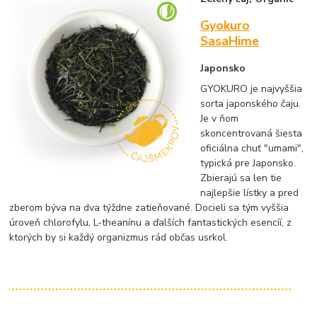
Gyokuro
SasaHime
Japonsko
GYOKURO je najvyššia
sorta japonského čaju.
Je v ňom
skoncentrovaná šiesta
oficiálna chuť "umami",
typická pre Japonsko.
Zbierajú sa len tie
najlepšie lístky a pred
zberom býva na dva týždne zatieňované. Docieli sa tým vyššia
úroveň chlorofylu, L-theanínu a ďalších fantastických esencíí, z
ktorých by si každý organizmus rád občas usrkol.