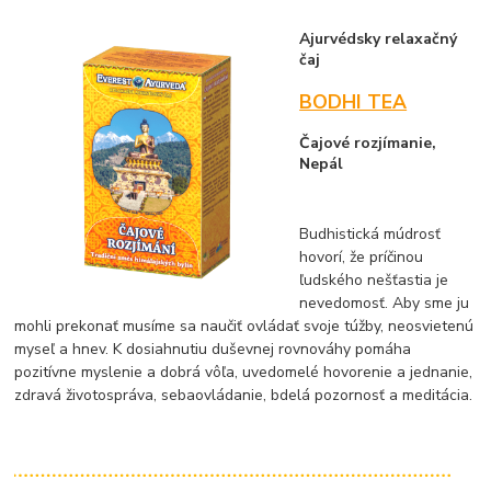
Ajurvédsky relaxačný
čaj
BODHI TEA
Čajové rozjímanie,
Nepál
Budhistická múdrosť
hovorí, že príčinou
ľudského nešťastia je
nevedomosť. Aby sme ju
mohli prekonať musíme sa naučiť ovládať svoje túžby, neosvietenú
myseľ a hnev. K dosiahnutiu duševnej rovnováhy pomáha
pozitívne myslenie a dobrá vôľa, uvedomelé hovorenie a jednanie,
zdravá životospráva, sebaovládanie, bdelá pozornosť a meditácia.