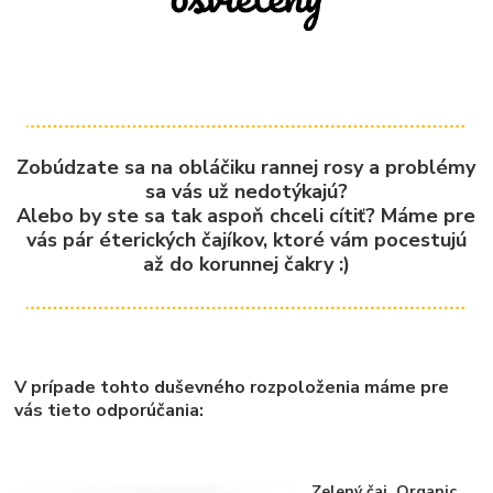
Zobúdzate sa na obláčiku rannej rosy a problémy
sa vás už nedotýkajú?
Alebo by ste sa tak aspoň chceli cítiť? Máme pre
vás pár éterických čajíkov, ktoré vám pocestujú
až do korunnej čakry :)
V prípade tohto duševného rozpoloženia máme pre
vás tieto odporúčania:
Zelený čaj, Organic