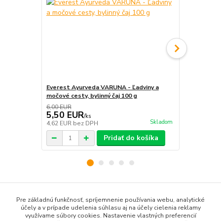
Everest Ayurveda VARUNA - Ľadviny a
DETOXIKAČN
močové cesty, bylinný čaj 100 g
cesty
6,00 EUR
5,50 EUR
18,00 E
/
ks
Skladom
4,62 EUR
bez DPH
15,13 EUR
b
Pridať do košíka
Tovar zaradený v kategóriách
Pre základnú funkčnosť, spríjemnenie používania webu, analytické
účely a v prípade udelenia súhlasu aj na účely cielenia reklamy
Medicinálne huby a tinktúry
využívame súbory cookies. Nastavenie vlastných preferencií