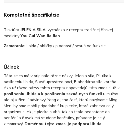
Kompletné špecifikácie
Tinktúra
JELENIA SILA
vychádza z receptu tradičnej čínskej
medicíny
You Gui Wan Jia Jian
.
Zameranie:
libido / obličky / plodnosť / sexuálne funkcie
Účinok
Táto zmes má v originále rôzne názvy: Jelenia sila, Pilulka k
posilneniu libida, Slasť uprostred noci, Blahodárna sila koreňa...
Ako už rôzne názvy tohto receptu napovedajú, táto zmes slúži k
posilneniu libida a k posilneniu sexuálnych funkcií
u mužov,
ale aj u žien. Ľadvinový Yang a jeho časť, ktorú nazývame Ming
Men, by sme mohli pripodobniť ku piecke, ktorá zahrieva celý
organizmus. Ak je piecka slabá, tak sa teplo nedostane do
periférií a človek má studené končatiny, prípadne je celý
zimomravý.
Doménou tejto zmesi je podpora libida,