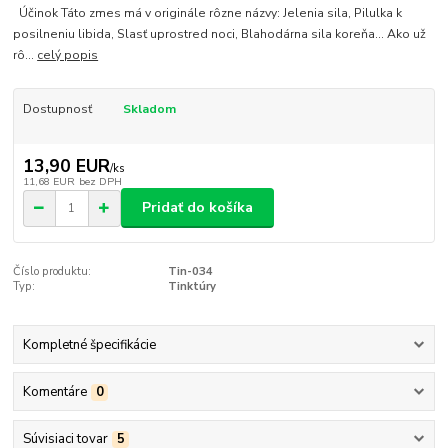
Účinok Táto zmes má v originále rôzne názvy: Jelenia sila, Pilulka k
posilneniu libida, Slasť uprostred noci, Blahodárna sila koreňa... Ako už
rô...
celý popis
Dostupnosť
Skladom
13,90 EUR
/
ks
11,68 EUR
bez DPH
Pridať do košíka
Číslo produktu:
Tin-034
Typ:
Tinktúry
Kompletné špecifikácie
Komentáre
0
Súvisiaci tovar
5