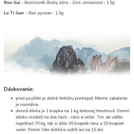
Rou Gui
- škoricovník čínsky, kôra -
Cort. cinnamomi
- 1,5g
Lu Ti Gen
-
Rad. pyrolae
- 1,5g
Dávkovanie:
pred použitím je dobré tinktúru pretrepať. Mierne zakalenie
je normálne.
denná dávka je 1 kvapka na 1 kg telesnej hmotnosti. Dennú
dávku rozdeliť na dve časti - ráno a večer. Tzn. ak vážite
napríklad 70 kg, tak si dáte 35 kvapiek ráno a 35 kvapiek
večer. Potom Vám tinktúra vydrží asi na 15 dní.