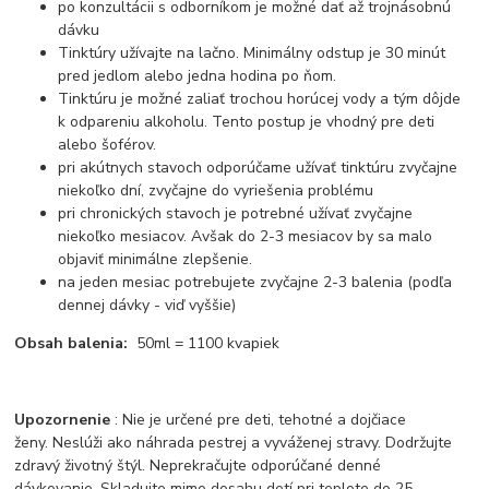
po konzultácii s odborníkom je možné dať až trojnásobnú
dávku
Tinktúry užívajte na lačno. Minimálny odstup je 30 minút
pred jedlom alebo jedna hodina po ňom.
Tinktúru je možné zaliať trochou horúcej vody a tým dôjde
k odpareniu alkoholu. Tento postup je vhodný pre deti
alebo šoférov.
pri akútnych stavoch odporúčame užívať tinktúru zvyčajne
niekoľko dní, zvyčajne do vyriešenia problému
pri chronických stavoch je potrebné užívať zvyčajne
niekoľko mesiacov. Avšak do 2-3 mesiacov by sa malo
objaviť minimálne zlepšenie.
na jeden mesiac potrebujete zvyčajne 2-3 balenia (podľa
dennej dávky - viď vyššie)
Obsah balenia:
50ml = 1100 kvapiek
Upozornenie
: Nie je určené pre deti, tehotné a dojčiace
ženy. Neslúži ako náhrada pestrej a vyváženej stravy. Dodržujte
zdravý životný štýl. Neprekračujte odporúčané denné
dávkovanie. Skladujte mimo dosahu detí pri teplote do 25