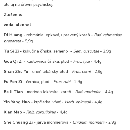
ale aj na úrovni psychickej.
Zloženie:
voda, alkohol
Di Huang
- rehmánia lepkavá, upravený koreň -
Rad. rehmaniae
preparata
- 5,9g
Tu Si Zi
- kukučina čínska, semeno -
Sem. cuscutae
- 2,9g
Gou Qi Zi
- kustovnica čínska, plod -
Fruc. lycii
- 4,4g
Shan Zhu Yu
- drieň lekársky, plod -
Fruc. corni
- 2,9g
Fu Pen Zi
- černica, plod -
Fruc. rubi
- 2,9g
Ba Ji Tian
- morinda lekárska, koreň -
Rad. morindae
- 4,4g
Yin Yang Huo
- krpčiarka, vňať -
Herb. epimedii
- 4,4g
Xian Mao
-
Rhiz. curculiginis
- 4,4g
She Chuang Zi
- jarva monnierova -
Cnidium monnerii
- 2,9g