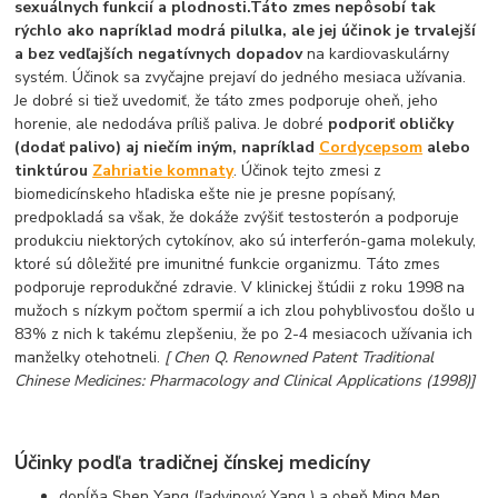
sexuálnych funkcií a plodnosti.
Táto zmes nepôsobí tak
rýchlo ako napríklad modrá pilulka, ale jej účinok je trvalejší
a bez vedľajších negatívnych dopadov
na kardiovaskulárny
systém. Účinok sa zvyčajne prejaví do jedného mesiaca užívania.
Je dobré si tiež uvedomiť, že táto zmes podporuje oheň, jeho
horenie, ale nedodáva príliš paliva. Je dobré
podporiť obličky
(dodať palivo) aj niečím iným, napríklad
Cordycepsom
alebo
tinktúrou
Zahriatie komnaty
. Účinok tejto zmesi z
biomedicínskeho hľadiska ešte nie je presne popísaný,
predpokladá sa však, že dokáže zvýšiť testosterón a podporuje
produkciu niektorých cytokínov, ako sú interferón-gama molekuly,
ktoré sú dôležité pre imunitné funkcie organizmu. Táto zmes
podporuje reprodukčné zdravie. V klinickej štúdii z roku 1998 na
mužoch s nízkym počtom spermií a ich zlou pohyblivosťou došlo u
83% z nich k takému zlepšeniu, že po 2-4 mesiacoch užívania ich
manželky otehotneli.
[
Chen Q. Renowned Patent Traditional
Chinese Medicines: Pharmacology and Clinical Applications (1998)]
Účinky podľa tradičnej čínskej medicíny
dopĺňa Shen Yang (ľadvinový Yang ) a oheň Ming Men