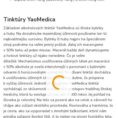
Tinktúry YaoMedica
Základom alkoholových tinktúr YaoMedica sú čínske bylinky
a huby. Na dosiahnutie maximálnej účinnosti používame len tú
najkvalitnejšiu surovinu. Bylinky či huby najprv na špeciálnom
stroji podrvíme na veľmi jemný prášok, ďalej ich macerujeme
v 50% liehu až jeden mesiac. Macerát každý deň dynamizujeme
a hotové tinktúry už nijako neriedime. Čo je veľmi
dôležité. Mechanizmus uvoľňovania účinných látok pri macerácii
v 50% alkohole je oveľa intenzívnejší v porovnaní s bylinnými
odvarmi či horúcovodnými extraktmi. Pri užívaní tinktúr dochádza
k uvoľňovaniu účinných látok už v ústnej dutine, čo prispieva
k vyššej účinnosti. Jednotlivé receptúry YaoMedica tinktúr
vychádzajú zo skúseností a overených postupov tradičnej čínskej
medicíny, ktorá tu existuje už viac ako 4 000 rokov. Jej pohľad na
človeka je celostný. Na telo sa pozerá ako na celok a zároveň ho
chápe ako súčasť okolitého prostredia. Rovnováha a harmónia, to
je cesta, ako sa vysporiadať s mnohými ťažkosťami, ktoré nám
prináša súčasný životný štýl. A to nielen na úrovni fyzického tela,