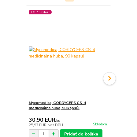
TOP produkt
Mycomedica, CORDYCEPS CS-4
Everest Ayu
medicinálna huba, 90 kapsúl
nápoj Imunit
6,60 EUR
30,90 EUR
5,80 EU
/
ks
Skladom
25,97 EUR
bez DPH
4,87 EUR
be
Pridať do košíka