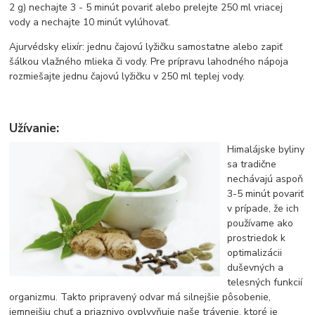
2 g) nechajte 3 - 5 minút povariť alebo prelejte 250 ml vriacej
vody a nechajte 10 minút vylúhovať.
Ajurvédsky elixír: jednu čajovú lyžičku samostatne alebo zapiť
šálkou vlažného mlieka či vody. Pre prípravu lahodného nápoja
rozmiešajte jednu čajovú lyžičku v 250 ml teplej vody.
Užívanie:
Himalájske byliny
sa tradične
nechávajú aspoň
3-5 minút povariť
v prípade, že ich
používame ako
prostriedok k
optimalizácii
duševných a
telesných funkcií
organizmu. Takto pripravený odvar má silnejšie pôsobenie,
jemnejšiu chuť a priaznivo ovplyvňuje naše trávenie, ktoré je