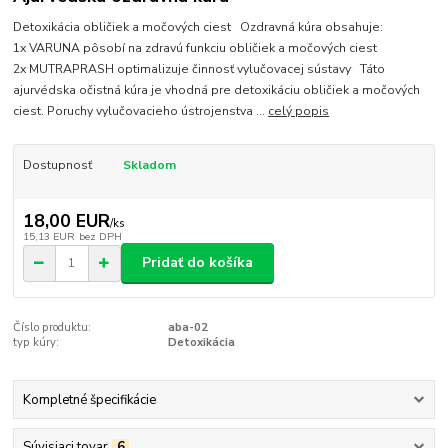
Detoxikácia obličiek a močových ciest Ozdravná kúra obsahuje:
1x VARUNA pôsobí na zdravú funkciu obličiek a močových ciest
2x MUTRAPRASH optimalizuje činnosť vylučovacej sústavy Táto
ajurvédska očistná kúra je vhodná pre detoxikáciu obličiek a močových
ciest. Poruchy vylučovacieho ústrojenstva ...
celý popis
Dostupnosť
Skladom
18,00 EUR
/
ks
15,13 EUR
bez DPH
Pridať do košíka
Číslo produktu:
aba-02
typ kúry:
Detoxikácia
Kompletné špecifikácie
Súvisiaci tovar
6