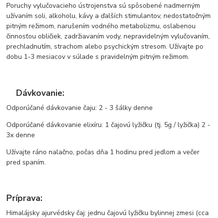
Poruchy vylučovacieho ústrojenstva sú spôsobené nadmerným
užívaním soli, alkoholu, kávy a ďalších stimulantov, nedostatočným
pitným režimom, narušením vodného metabolizmu, oslabenou
činnosťou obličiek, zadržiavaním vody, nepravidelným vylučovaním,
prechladnutím, strachom alebo psychickým stresom. Užívajte po
dobu 1-3 mesiacov v súlade s pravidelným pitným režimom.
Dávkovanie:
Odporúčané dávkovanie čaju: 2 - 3 šálky denne
Odporúčané dávkovanie elixíru: 1 čajovú lyžičku (tj. 5g / lyžička) 2 -
3x denne
Užívajte ráno nalačno, počas dňa 1 hodinu pred jedlom a večer
pred spaním.
Príprava:
Himalájsky ajurvédsky čaj: jednu čajovú lyžičku bylinnej zmesi (cca