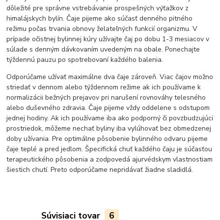
dôležité pre správne vstrebávanie prospešných výťažkov z
himalájskych bylín. Čaje pijeme ako súčasť denného pitného
režimu počas trvania obnovy želateľných funkcií organizmu. V
prípade očistnej bylinnej kúry užívajte čaj po dobu 1-3 mesiacov v
súlade s denným dávkovaním uvedeným na obale. Ponechajte
týždennú pauzu po spotrebovaní každého balenia.
Odporúčame užívať maximálne dva čaje zároveň. Viac čajov možno
striedať v dennom alebo týždennom režime ak ich používame k
normalizácii bežných prejavov pri narušení rovnováhy telesného
alebo duševného zdravia. Čaje pijeme vždy oddelene s odstupom
jednej hodiny. Ak ich používame iba ako podporný či povzbudzujúci
prostriedok, môžeme nechať byliny iba vylúhovať bez obmedzenej
doby užívania. Pre optimálne pôsobenie bylinného odvaru pijeme
čaje teplé a pred jedlom. Špecifická chuť každého čaju je súčasťou
terapeutického pôsobenia a zodpovedá ajurvédskym vlastnostiam
šiestich chutí. Preto odporúčame nepridávať žiadne sladidlá.
Súvisiaci tovar
6