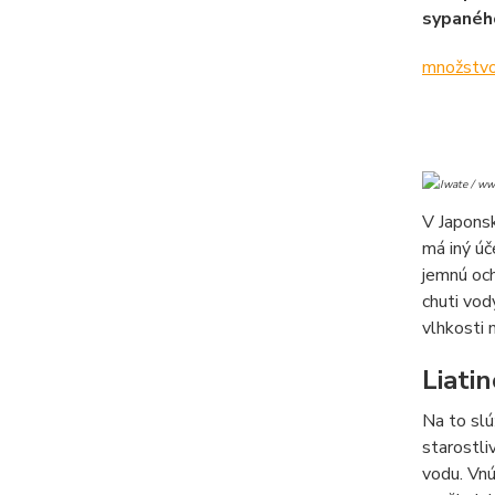
množstvo 
V Japonsk
má iný úč
jemnú och
chuti vod
vlhkosti 
Liati
Na to slú
starostli
vodu. Vnú