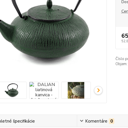
Dos
Cen
65
52,
Číslo p
Objem:
etné špecifikácie
Komentáre
0