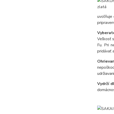
uvoľňuje 
pripraven
Vyberat
Veľkosť s
Fu. Pri n
pridávať a
Ohrievan
nepoškod
udržiavan
Vydrží 
domácnost