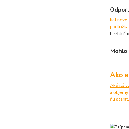
Odporú
liatinové
podložka
bezhlučné
Mohlo 
Ako a
Aké sú vý
a objemy?
ňu starať..