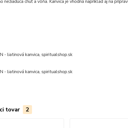
ho nežiadúca chuť a vôňa. Kanvica je vhodná napríklad aj na príprav
ci tovar
2