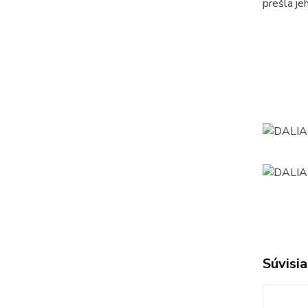
prešla je
Súvisia