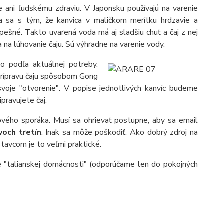
ice ani ľudskému zdraviu. V Japonsku používajú na varenie
a sa s tým, že kanvica v maličkom merítku hrdzavie a
ešné. Takto uvarená voda má aj sladšiu chuť a čaj z nej
a na lúhovanie čaju. Sú výhradne na varenie vody.
ho podľa aktuálnej potreby.
 prípravu čaju spôsobom Gong
 svoje "otvorenie". V popise jednotlivých kanvíc budeme
ipravujete čaj.
ového sporáka. Musí sa ohrievať postupne, aby sa email
voch tretín
. Inak sa môže poškodiť. Ako dobrý zdroj na
tavcom je to veľmi praktické.
 "talianskej domácnosti" (odporúčame len do pokojných