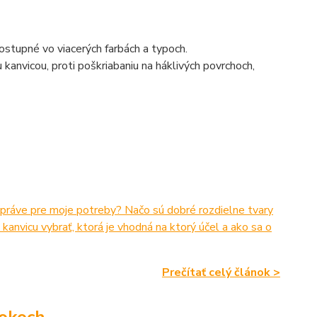
 Dostupné vo viacerých farbách a typoch.
kanvicou, proti poškriabaniu na háklivých povrchoch,
e práve pre moje potreby? Načo sú dobré rozdielne tvary
anvicu vybrať, ktorá je vhodná na ktorý účel a ako sa o
Prečítať celý článok >
rokoch