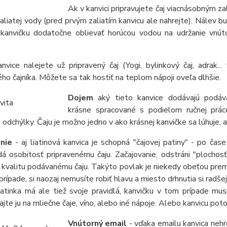
Ak v kanvici pripravujete čaj viacnásobným za
aliatej vody (pred prvým zaliatím kanvicu ale nahrejte). Nálev b
 kanvičku dodatočne oblievať horúcou vodou na udržanie vnúto
vice nalejete už pripravený čaj (Yogi, bylinkový čaj, adrak...
ho čajníka. Môžete sa tak hostiť na teplom nápoji oveľa dlhšie.
Dojem
aký tieto kanvice dodávajú podáva
krásne spracované s podielom ručnej prá
e odchýlky. Čaju je možno jedno v ako krásnej kanvičke sa lúhuje, a
anie
- aj liatinová kanvica je schopná "čajovej patiny" - po čase
á osobitosť pripravenému čaju. Začajovanie, odstráni "plochos
 kvalitu podávanému čaju. Takýto povlak je niekedy obeťou pre
rípade, si naozaj nemusíte robiť hlavu a miesto drhnutia si radšej 
tinka má ale tiež svoje pravidlá, kanvičku v tom prípade musít
jte ju na mliečne čaje, víno, alebo iné nápoje. Alebo kanvicu pot
Vnútorný email
- vďaka emailu kanvica nehr