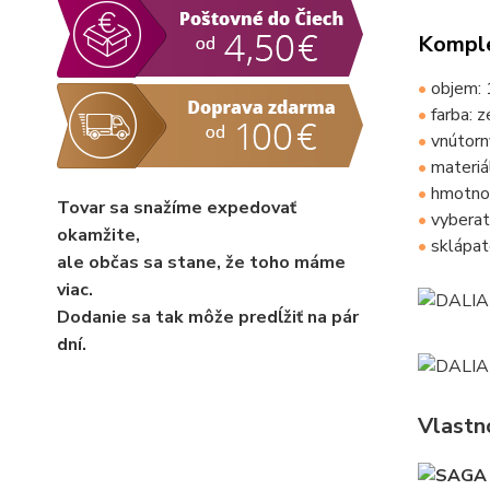
Komple
•
objem: 1
•
farba: 
•
vnútorn
•
materiál
•
hmotno
Tovar sa snažíme expedovať
•
vyberat
okamžite,
•
sklápat
ale občas sa stane, že toho máme
viac.
Dodanie sa tak môže predĺžiť na pár
dní.
Vlastno