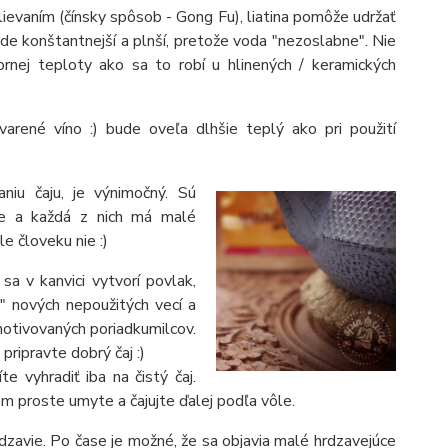
lievaním (čínsky spôsob - Gong Fu), liatina pomôže udržať
ude konštantnejší a plnší, pretože voda "nezoslabne". Nie
rnej teploty ako sa to robí u hlinených / keramických
 varené víno :) bude oveľa dlhšie teplý ako pri použití
niu čaju, je výnimočný. Sú
ce a každá z nich má malé
le človeku nie :)
 sa v kanvici vytvorí povlak,
ť" nových nepoužitých vecí a
motivovaných poriadkumilcov.
pripravte dobrý čaj :)
e vyhradiť iba na čistý čaj.
om proste umyte a čajujte ďalej podľa vôle.
dzavie. Po čase je možné, že sa objavia malé hrdzavejúce