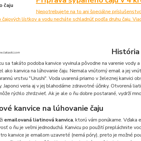
Nepotrebujete na to ani špeciálne príslušenstvo
čajových lístkov a vodu necháte schladnúť podľa druhu čaju. Viac 
História
u sa takáto podoba kanvice vyvinula pôvodne na varenie vody a b
el ako kanvica na lúhovanie čaju. Nemala vnútorný email a jej vn
rannú vrstvu "Urushi". Voda uvarená priamo v železnej kanvici obs
y. Japonci veria aj v jej blahodárne zdravotné účinky. Otvorená lia
môže rýchlo zhrdzvieť. Ak je ale o ňu dobre postarané, vydrží mnoh
nové kanvice na lúhovanie čaju
ži
emailovaná liatinová kanvica
, ktorú vám ponúkame. Vďaka e
vosť o ňu je veľmi jednoduchá. Kanvicu po použití prepláchnite 
tro kanvice je emailom uzavreté (nemá póry), preto je možné použ