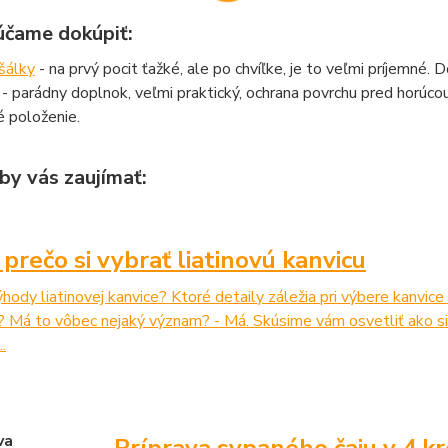
čame dokúpiť:
 šálky
- na prvý pocit ťažké, ale po chvíľke, je to veľmi príjemné.
- parádny doplnok, veľmi praktický, ochrana povrchu pred horúcou 
 položenie.
by vás zaujímať:
 prečo si vybrať liatinovú kanvicu
hody liatinovej kanvice? Ktoré detaily záležia pri výbere kanvic
 Má to vôbec nejaký význam? - Má. Skúsime vám osvetliť ako si k
.
Príprava sypaného čaju v 4 k