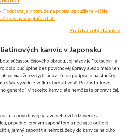
. Podstata je v tom, že na prípravu použijete väčšie
lístkov uvoľní plnšiu chuť.
Prečítať celý článok >
 liatinových kanvíc v Japonsku
ola súčasťou čajového obradu. Jej názov je "tetsubin" a
útro bolo buď úplne bez povrchovej úpravy alebo malo len
ahuje viac železitých iónov. To sa podpisuje na sladšej
tina však vyžaduje veľkú starostlivosť. Pri zostatkovej
o generácií. V takejto kanvici ale nemôžete pripraviť čaj.
mailu a povrchovej úprave nehrozí hrdzavenie a
vodou, prípadne jemným saponátom a nechajte odtiecť
iť aj jemný saponát a nehrozí, žeby do kanvice na dlho