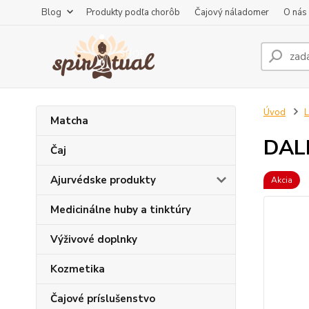
Blog
Produkty podľa chorôb
Čajový náladomer
O nás
Úvod
L
Matcha
DALI
Čaj
Ajurvédske produkty
Akcia
Medicinálne huby a tinktúry
Výživové doplnky
Kozmetika
Čajové príslušenstvo