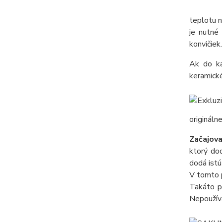
teplotu n
je nutné
konvičiek.
Ak do kan
keramické
origináln
Začajov
ktorý dod
dodá istú
V tomto p
Takáto pa
Nepoužíva