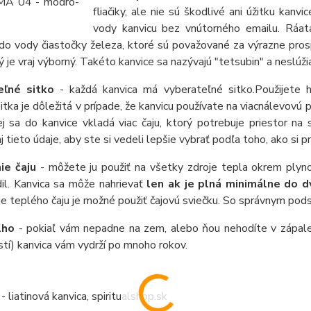
fliačiky, ale nie sú škodlivé ani úžitku kanv
vody kanvicu bez vnútorného emailu. Ráat
do vody čiastočky železa, ktoré sú považované za výrazne prosp
ý je vraj výborný. Takéto kanvice sa nazývajú "tetsubin" a neslúži
eľné sitko
- každá kanvica má vyberateľné sitko.
Použijete 
itka je dôležitá v prípade, že kanvicu používate na viacnálevovú
ej sa do kanvice vkladá viac čaju, ktorý potrebuje priestor na
j tieto údaje, aby ste si vedeli lepšie vybrať podľa toho, ako si pr
ie čaju
- môžete ju použiť na všetky zdroje tepla okrem plyn
il. Kanvica sa môže nahrievať
len ak je plná minimálne do d
ie teplého čaju je možné použiť čajovú sviečku. So správnym pods
dlho
- pokiaľ vám nepadne na zem, alebo ňou nehodíte v zápale
í) kanvica vám vydrží po mnoho rokov.