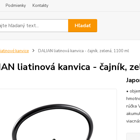
Podmienky
Kontakty
Hľadať
iatinové kanvice
DALIAN liatinová kanvica - čajník, zelená, 1100 ml
AN liatinová kanvica - čajník, z
Japo
• objem
hmotno
rúčka V
akumulo
viacná