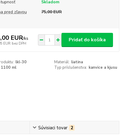
tupnosť
Skladom
a pred zľavou
75,00 EUR
,00 EUR
/
ks
Pridať do košíka
85 EUR
bez DPH
roduktu:
lkl-30
Materiál:
liatina
1100 ml
Typ príslušenstva:
kanvice a kjusu
Súvisiaci tovar
2