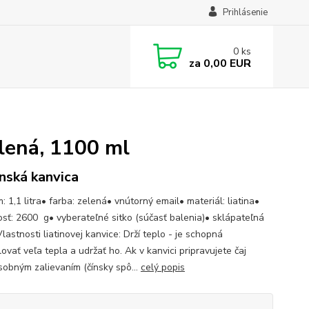
Prihlásenie
0
ks
za
0,00 EUR
elená, 1100 ml
nská kanvica
: 1,1 litra• farba: zelená• vnútorný email• materiál: liatina•
sť: 2600 g• vyberateľné sitko (súčasť balenia)• sklápateľná
lastnosti liatinovej kanvice: Drží teplo - je schopná
vať veľa tepla a udržať ho. Ak v kanvici pripravujete čaj
sobným zalievaním (čínsky spô...
celý popis