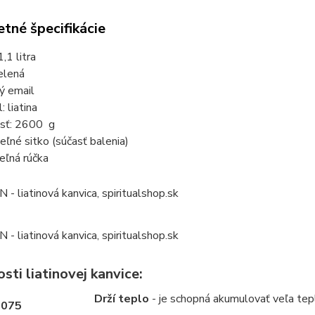
tné špecifikácie
,1 litra
zelená
ý email
: liatina
sť: 2600 g
eľné sitko (súčasť balenia)
eľná rúčka
sti liatinovej kanvice:
Drží teplo
- je schopná akumulovať veľa tepl