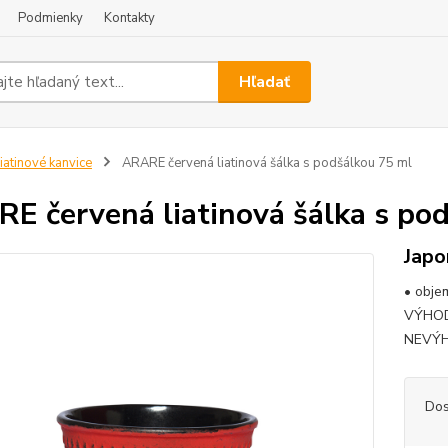
Podmienky
Kontakty
Hľadať
iatinové kanvice
ARARE červená liatinová šálka s podšálkou 75 ml
E červená liatinová šálka s po
Japo
• objem
VÝHODY:
NEVÝH
Dos