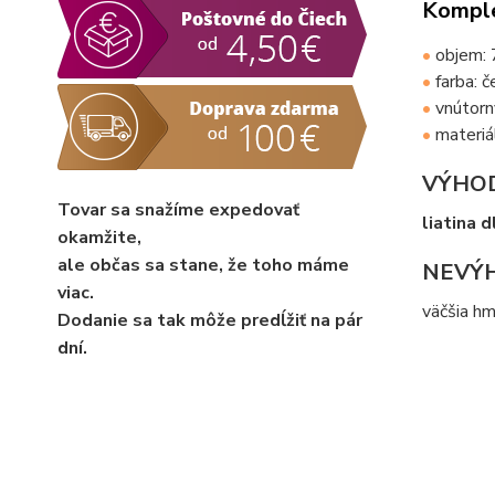
Komple
•
objem: 
•
farba: 
•
vnútorn
•
materiál
VÝHOD
Tovar sa snažíme expedovať
liatina d
okamžite,
ale občas sa stane, že toho máme
NEVÝ
viac.
väčšia h
Dodanie sa tak môže predĺžiť na pár
dní.