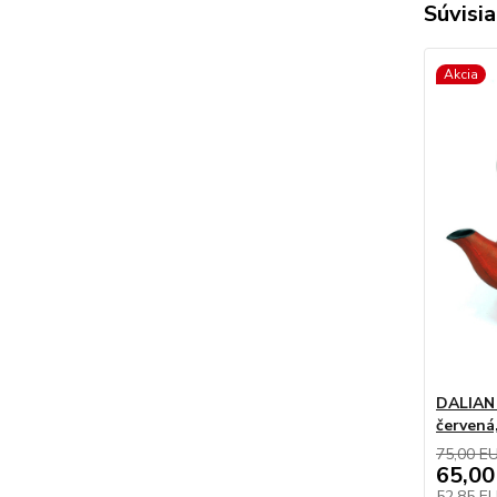
Súvisia
Akcia
DALIAN l
červená
75,00 E
65,00
52,85 E