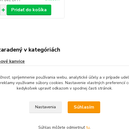
Pridať do košíka
zaradený v kategóriách
nové kanvice
čnosť, spríjemnenie používania webu, analytické účely a v prípade udel
a reklamy využívame súbory cookies. Nastavenie vlastných preferencií 
kedykoľvek upraviť odkazom v spodnej časti stránok.
Upravit sběr cookies.
Súhlasím
Nastavenia
Súhlas môžete odmietnuť
tu
.