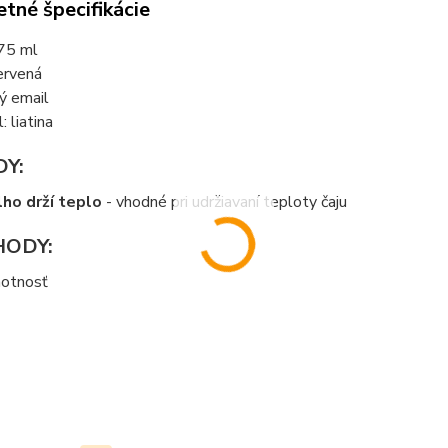
tné špecifikácie
75 ml
červená
ý email
: liatina
Y:
lho drží teplo
- vhodné pri udržiavaní teploty čaju
HODY:
motnosť