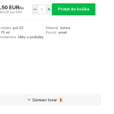
,50 EUR
/
ks
Pridať do košíka
98 EUR
bez DPH
roduktu:
psl-02
Materiál:
liatina
75 ml
Povrch:
email
slušenstva:
šálky a podšálky
Súvisiaci tovar
1