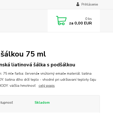
Prihlásenie
0
ks
za
0,00 EUR
dšálkou 75 ml
nská liatinová šálka s podšálkou
: 75 ml• farba: červená• vnútorný email• materiál: liatina
 liatina dlho drží teplo - vhodné pri udržiavaní teploty čaju
ODY: väčšia hmotnosť
celý popis
tupnosť
Skladom