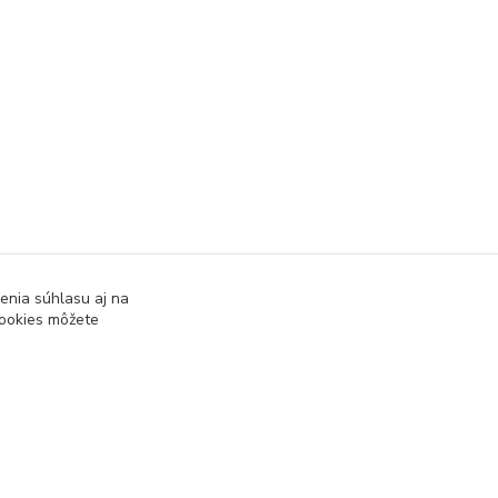
enia súhlasu aj na
cookies môžete
Vytvorené na
Eshop-rychlo.sk