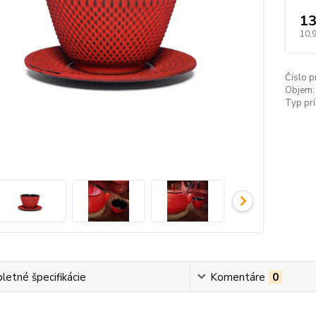
13
10,
Číslo p
Objem:
Typ prí
etné špecifikácie
Komentáre
0