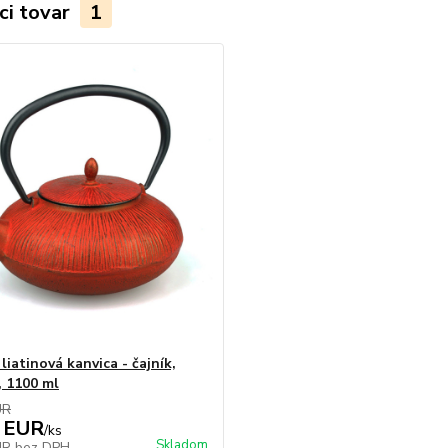
ci tovar
1
iatinová kanvica - čajník,
, 1100 ml
UR
 EUR
/
ks
Skladom
UR
bez DPH