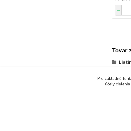
Tovar 
Liati
Pre základnú funk
účely cieleni