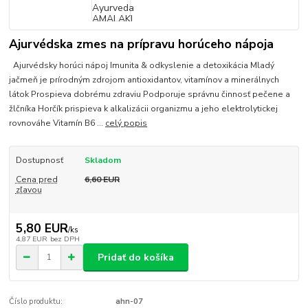
Ajurvédska zmes na prípravu horúceho nápoja
Ajurvédsky horúci nápoj Imunita & odkyslenie a detoxikácia Mladý
jačmeň je prírodným zdrojom antioxidantov, vitamínov a minerálnych
látok Prospieva dobrému zdraviu Podporuje správnu činnosť pečene a
žlčníka Horčík prispieva k alkalizácii organizmu a jeho elektrolytickej
rovnováhe Vitamín B6 ...
celý popis
Dostupnosť
Skladom
Cena pred
6,60 EUR
zľavou
5,80 EUR
/
ks
4,87 EUR
bez DPH
Pridať do košíka
Číslo produktu:
ahn-07