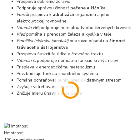
Prospieva dobrému zdraviu
Podporuje správnu činnosť
pečene a žlčníka
Horčík
prispieva k
alkalizácii
organizmu a jeho
elektrolytickej rovnováhe
Vitamín B6
podporuje normálnu tvorbu červených krviniek
Meď
pomáha s prenosom železa a kyslíka v tele
Embilika lekárska (amalaki)
priaznivo pôsobí na
činnosť
tráviaceho ústrojenstva
Prospieva funkcii žalúdka a črevného traktu
Vitamín C
podporuje normálnu funkciu krvných ciev
Prispieva k energetickému metabolizmu
Povzbudzuje funkciu imunitného systému
Pomáha ochraňovať bunky pred oxidatívnym stresom
Zvyšuje vstrebávanie železa
Znižuje mieru únavy a vyčerpania
Hmotnosť:
100 g pomletej zmesi