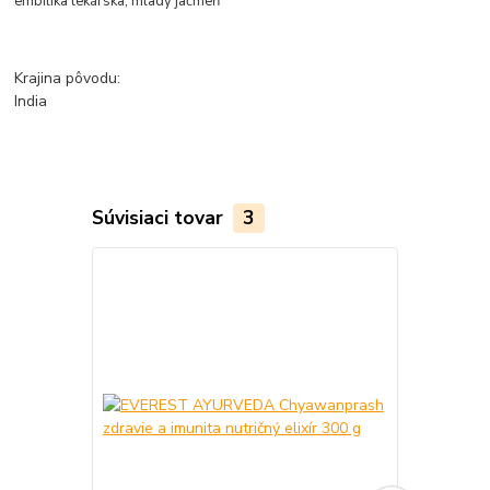
embilika lekárska, mladý jačmeň
Krajina pôvodu:
India
Súvisiaci tovar
3