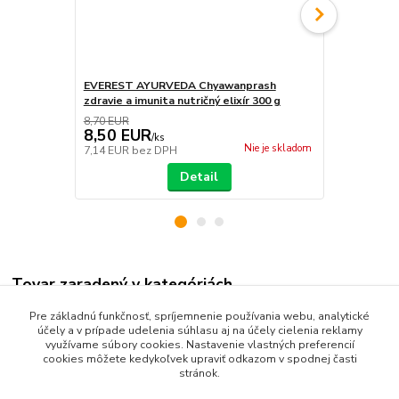
EVEREST AYURVEDA Chyawanprash
Everest Ayu
zdravie a imunita nutričný elixír 300 g
tráviaceho ú
8,70 EUR
6,00 EUR
8,50 EUR
5,50 EU
/
ks
Nie je skladom
7,14 EUR
bez DPH
4,62 EUR
be
Detail
Tovar zaradený v kategóriách
Výživové doplnky
Pre základnú funkčnosť, spríjemnenie používania webu, analytické
účely a v prípade udelenia súhlasu aj na účely cielenia reklamy
Ajurvédske nápoje
využívame súbory cookies. Nastavenie vlastných preferencií
cookies môžete kedykoľvek upraviť odkazom v spodnej časti
stránok.