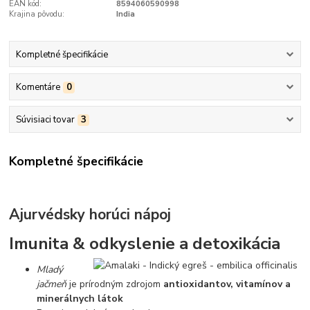
EAN kód:
8594060590998
Krajina pôvodu:
India
Kompletné špecifikácie
Komentáre
0
Súvisiaci tovar
3
Kompletné špecifikácie
Ajurvédsky horúci nápoj
Imunita & odkyslenie a detoxikácia
Mladý
jačmeň
je prírodným zdrojom
antioxidantov, vitamínov a
minerálnych látok