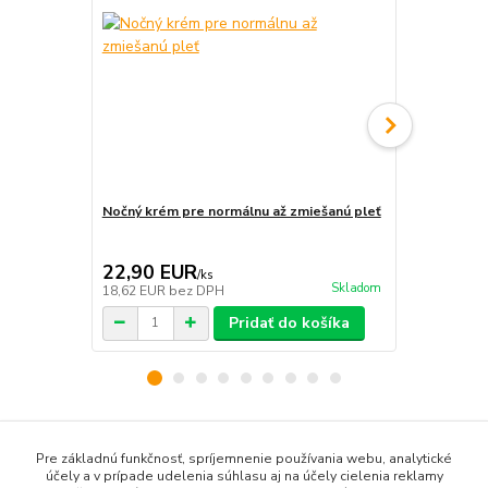
Nočný krém pre normálnu až zmiešanú pleť
Denný krém 
22,90 EUR
22,90 E
/
ks
Skladom
18,62 EUR
bez DPH
18,62 EUR
b
Pridať do košíka
Tovar zaradený v kategóriách
Pre základnú funkčnosť, spríjemnenie používania webu, analytické
účely a v prípade udelenia súhlasu aj na účely cielenia reklamy