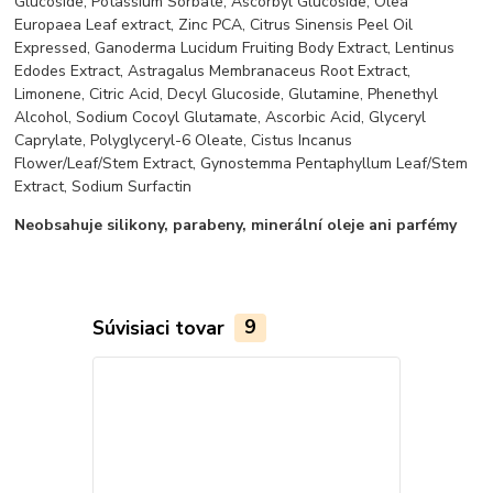
Glucoside,
Potassium Sorbate,
Ascorbyl Glucoside,
Olea
Europaea Leaf extract,
Zinc PCA,
Citrus Sinensis Peel Oil
Expressed,
Ganoderma Lucidum Fruiting Body Extract,
Lentinus
Edodes Extract,
Astragalus Membranaceus Root Extract,
Limonene,
Citric Acid,
Decyl Glucoside,
Glutamine,
Phenethyl
Alcohol,
Sodium Cocoyl Glutamate,
Ascorbic Acid,
Glyceryl
Caprylate,
Polyglyceryl-6 Oleate,
Cistus Incanus
Flower/Leaf/Stem Extract,
Gynostemma Pentaphyllum Leaf/Stem
Extract,
Sodium Surfactin
Neobsahuje silikony, parabeny, minerální oleje ani parfémy
Súvisiaci tovar
9