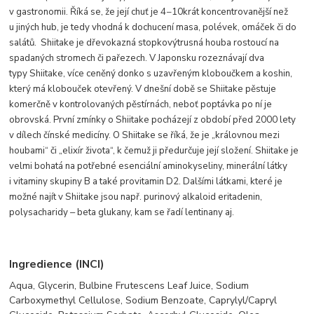
v gastronomii. Říká se, že její chuť je 4−10krát koncentrovanější než
u jiných hub, je tedy vhodná k dochucení masa, polévek, omáček či do
salátů. Shiitake je dřevokazná stopkovýtrusná houba rostoucí na
spadaných stromech či pařezech. V Japonsku rozeznávají dva
typy Shiitake, více ceněný donko s uzavřeným kloboučkem a koshin,
který má klobouček otevřený. V dnešní době se Shiitake pěstuje
komerčně v kontrolovaných pěstírnách, neboť poptávka po ní je
obrovská. První zmínky o Shiitake pocházejí z období před 2000 lety
v dílech čínské medicíny. O Shiitake se říká, že je „královnou mezi
houbami“ či „elixír života“, k čemuž ji předurčuje její složení. Shiitake je
velmi bohatá na potřebné esenciální aminokyseliny, minerální látky
i vitaminy skupiny B a také provitamin D2. Dalšími látkami, které je
možné najít v Shiitake jsou např. purinový alkaloid eritadenin,
polysacharidy ‒ beta glukany, kam se řadí lentinany aj.
Ingredience (INCI)
Aqua,
Glycerin,
Bulbine Frutescens Leaf Juice,
Sodium
Carboxymethyl Cellulose,
Sodium Benzoate,
Caprylyl/Capryl