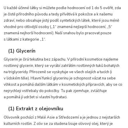
U každé účinné látky si můžete podle hodnocení od 1 do 5 ověřit, zda
je čistě přírodního původu a tedy přívětivá k pokožce a k našemu
zdraví, nebo obsahuje jistý podíl syntetických látek, které jsou méně
vhodné pro citlivější osoby („1“ znamená nejlepší hodnocení, „5“
znamená nejhorší hodnocení). Naší snahou bylo pracovat pouze
s látkami z kategorie „1“.
(1) Glycerín
Glycerin je čirá tekutina bez zápachu. V přírodní kosmetice najdeme
rostlinný glycerin, který se vyrábí zahřátím rostlinných tuků bohatých
na triglyceridy. Přirozeně se vyskytuje ve všech olejích a tucích (i
v lidském těle). Hlavní funkcí glycerinu je schopnost vázat na sebe
vlhkost a pomáhá dalším látkám v kosmetických přípravcích, aby se co
nejrychleji vstřebaly do pokožky. Tu pak zjemňuje, zvláčňuje
a pomáhá jí udržet si vlastní hydrataci.
(1) Extrakt z olejovníku
Olivovník pochází z Malé Asie a Středozemí a je jednou z nejstarších
kulturních rostlin. Z oliv se za studena lisuje olivový olej, který je