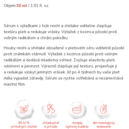
Objem:
30 ml
/ 1.01 fl. oz.
Sérum s výtažkami z húb reishi a shiitake viditelne zlepšuje
textúru pleti a redukuje vrásky. Výtažok z kozinca pôsobí proti
voľným radikálom a chráni pokožku.
Houby reishi a shiitake obsažené v pleťovém séru viditelně působí
proti známkám stárnutí. Výtažek z kozince působí proti volným
radikálům a dodává mladistvý vzhled. Zvyšuje elasticitu pleti,
odolnost a pevnost. Výrazně zlepšuje její texturu, projasňuje ji
a redukuje výskyt jemných vrásek. Již po 4 týdnech by vaše pleť
měla vypadat zdravěji. Sérum se rychle vstřebává a nezanechává
mastný film.