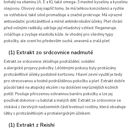
bohatý na vitaminy (A, E a K), také omega-3 mastné kyseliny a kyselinu
olejovou. Olivový olej napříč tomu, že má lehkou konzistenci a rychle
se vstřebává, také silně promašťuje a značně prokrvuje. Má výrazné
antioxidační, protizánětlivé a mírně antimikrobiální účinky. Pleť chrání
před volnými radikály, udržuje její mladistvý vzhled. Regeneruje,
zvláčňuje a zvyšuje elasticitu kůže. Je vhodný pro všechny typy
pokožky, ale ocení ho především suchá, unavená a zralá pleť.
(1) Extrakt zo srdcovnice nadmuté
Extrakt ze srdcovnice zklidňuje podráždění, svědění
a alergické projevy pokožky. Léčebnými pokusy byly prokázány
protizánětlivé účinky podobné kortizonu. Hlavní zevní využití je tedy
pro stresovanou a hodně podrážděnou pokožku a pleť. Extrakt dobře
působí také na atopický ekzém i na doléčení nejrůznějších kožních
potíží. Posiluje přirozenou ochrannou bariéru pokožky a lze jej
používat dokonce i u batolat a malých dětí. Extrakt ze srdcovnice se
získává z čerstvých nadzemních částí kvetoucí rostliny, která obsahuje
látky s protizánětlivým a protialergickým účinkem.
(1) Extrakt z Reishi