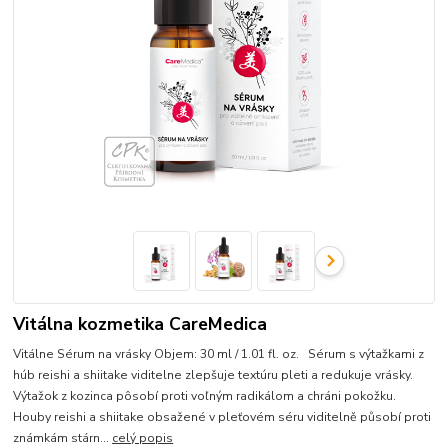
Vitálna kozmetika CareMedica
Vitálne Sérum na vrásky Objem: 30 ml / 1.01 fl. oz. Sérum s výtažkami z
húb reishi a shiitake viditelne zlepšuje textúru pleti a redukuje vrásky.
Výtažok z kozinca pôsobí proti voľným radikálom a chráni pokožku.
Houby reishi a shiitake obsažené v pleťovém séru viditelně působí proti
známkám stárn...
celý popis