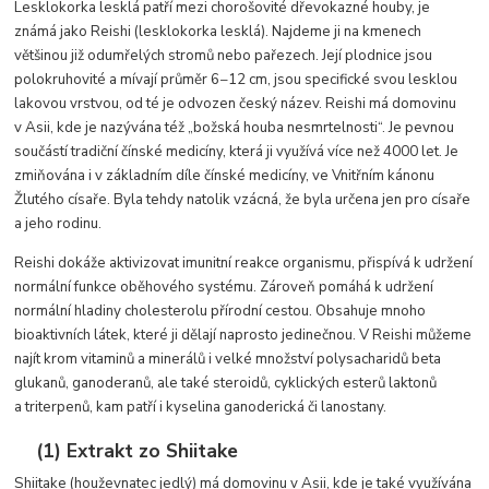
Lesklokorka lesklá patří mezi chorošovité dřevokazné houby, je
známá jako Reishi (lesklokorka lesklá). Najdeme ji na kmenech
většinou již odumřelých stromů nebo pařezech. Její plodnice jsou
polokruhovité a mívají průměr 6−12 cm, jsou specifické svou lesklou
lakovou vrstvou, od té je odvozen český název. Reishi má domovinu
v Asii, kde je nazývána též „božská houba nesmrtelnosti“. Je pevnou
součástí tradiční čínské medicíny, která ji využívá více než 4000 let. Je
zmiňována i v základním díle čínské medicíny, ve Vnitřním kánonu
Žlutého císaře. Byla tehdy natolik vzácná, že byla určena jen pro císaře
a jeho rodinu.
Reishi dokáže aktivizovat imunitní reakce organismu, přispívá k udržení
normální funkce oběhového systému. Zároveň pomáhá k udržení
normální hladiny cholesterolu přírodní cestou. Obsahuje mnoho
bioaktivních látek, které ji dělají naprosto jedinečnou. V Reishi můžeme
najít krom vitaminů a minerálů i velké množství polysacharidů beta
glukanů, ganoderanů, ale také steroidů, cyklických esterů laktonů
a triterpenů, kam patří i kyselina ganoderická či lanostany.
(1) Extrakt zo Shiitake
Shiitake (houževnatec jedlý) má domovinu v Asii, kde je také využívána