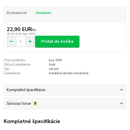
Dostupnosť
Skladom
22,90 EUR
/
ks
18,62 EUR
bez DPH
Pridať do košíka
Číslo produktu:
koz-006
Oblasť pôsobenia:
tvár
Typ:
sérum
Zameranie:
tradičná čínska medicína
Kompletné špecifikácie
Súvisiaci tovar
9
Kompletné špecifikácie