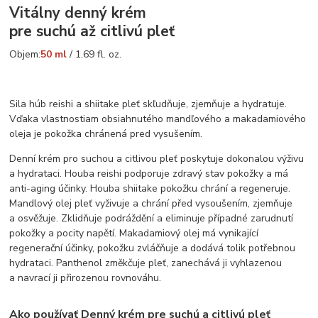
Vitálny denný krém
pre suchú až citlivú pleť
Objem:
50 ml
/ 1.69 fl. oz.
Sila húb reishi a shiitake pleť skľudňuje, zjemňuje a hydratuje.
Vďaka vlastnostiam obsiahnutého mandľového a makadamiového
oleja je pokožka chránená pred vysušením.
Denní krém pro suchou a citlivou pleť poskytuje dokonalou výživu
a hydrataci. Houba reishi podporuje zdravý stav pokožky a má
anti-aging účinky. Houba shiitake pokožku chrání a regeneruje.
Mandlový olej pleť vyživuje a chrání před vysoušením, zjemňuje
a osvěžuje. Zklidňuje podráždění a eliminuje případné zarudnutí
pokožky a pocity napětí. Makadamiový olej má vynikající
regenerační účinky, pokožku zvláčňuje a dodává tolik potřebnou
hydrataci. Panthenol změkčuje pleť, zanechává ji vyhlazenou
a navrací ji přirozenou rovnováhu.
Ako používať Denný krém pre suchú a citlivú pleť