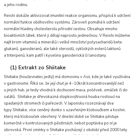
a jeho rodinu.
Reishi dokáže aktivizovat imunitní reakce organismu, přispívá k udržení
normální funkce oběhového systému. Zároveň pomáhá k udržení
normální hladiny cholesterolu přírodní cestou. Obsahuje mnoho
bioaktivních látek, které ji dělají naprosto jedinečnou. V Reishi můžeme
najít krom vitaminů a minerálů i velké množství polysacharidů beta
glukanů, ganoderanů, ale také steroidů, cyklických esterů laktonů
a triterpenů, kam patří i kyselina ganoderická či lanostany.
(1) Extrakt zo Shiitake
Shiitake (houževnatec jedlý) má domovinu v Asii, kde je také využívána
v gastronomii. Říká se, že její chuť je 4−10krát koncentrovanější než
u jiných hub, je tedy vhodná k dochucení masa, polévek, omáček či do
salátů. Shiitake je dřevokazná stopkovýtrusná houba rostoucí na
spadaných stromech či pařezech. V Japonsku rozeznávají dva
typy Shiitake, více ceněný donko s uzavřeným kloboučkem a koshin,
který má klobouček otevřený. V dnešní době se Shiitake pěstuje
komerčně v kontrolovaných pěstírnách, neboť poptávka po ní je
obrovská. První zmínky o Shiitake pocházejí z období před 2000 lety