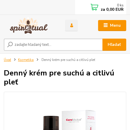
0
ks
za
0,00 EUR
Menu
Hľadať
Úvod
Kozmetika
Denný krém pre suchú a citlivú pleť
Denný krém pre suchú a citlivú
pleť