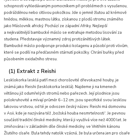
schopnosti vyhledávaným pomocníkem při problémech s vysušenou,
podrážděnou nebo citlivou pokožkou. Jde o jemně žlutou až krémově
hnědou, měkkou, mastnou látku, získanou z plodů stromu známého
jako Máslovník africký. Pochází ze západní Afriky. Nejlepší
a nejkvalitnější bambucké máslo se extrahuje metodou lisování za
studena. Představuje významný zdroj protizánětlivých látek.
Bambucké máslo podporuje produkci kolagenu a působí proti vlivům,
které se podílí na předčasném stárnutí pokožky. Chrání buňky před
působením oxidačního stresu.
(1) Extrakt z Reishi
Lesklokorka lesklá patří mezi chorošovité dřevokazné houby, je
známá jako Reishi (lesklokorka lesklá). Najdeme ji na kmenech
většinou již odumřelých stromů nebo pařezech. Její plodnice jsou
polokruhovité a mívají průměr 6−12 cm, jsou specifické svou lesklou
lakovou vrstvou, od té je odvozen český název. Reishi má domovinu
v Asii, kde je nazývána též „božská houba nesmrtelnosti“. Je pevnou
součástí tradiční čínské medicíny, která ji využívá více než 4000 let. Je
zmiňována i v základním díle čínské medicíny, ve Vnitřním kánonu
Žlutého císaře. Byla tehdy natolik vzácná, že byla určena jen pro císaře