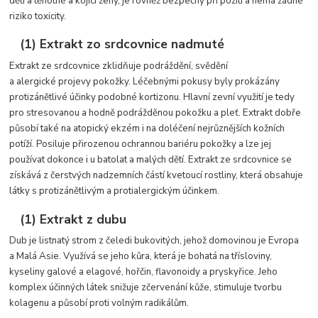
děti a těhotné a kojící ženy, je rovněž bezpečný při požití a nemá žádné
riziko toxicity.
(1) Extrakt zo srdcovnice nadmuté
Extrakt ze srdcovnice zklidňuje podráždění, svědění
a alergické projevy pokožky. Léčebnými pokusy byly prokázány
protizánětlivé účinky podobné kortizonu. Hlavní zevní využití je tedy
pro stresovanou a hodně podrážděnou pokožku a pleť. Extrakt dobře
působí také na atopický ekzém i na doléčení nejrůznějších kožních
potíží. Posiluje přirozenou ochrannou bariéru pokožky a lze jej
používat dokonce i u batolat a malých dětí. Extrakt ze srdcovnice se
získává z čerstvých nadzemních částí kvetoucí rostliny, která obsahuje
látky s protizánětlivým a protialergickým účinkem.
(1) Extrakt z dubu
Dub je listnatý strom z čeledi bukovitých, jehož domovinou je Evropa
a Malá Asie. Využívá se jeho kůra, která je bohatá na třísloviny,
kyseliny galové a elagové, hořčin, flavonoidy a pryskyřice. Jeho
komplex účinných látek snižuje zčervenání kůže, stimuluje tvorbu
kolagenu a působí proti volným radikálům.