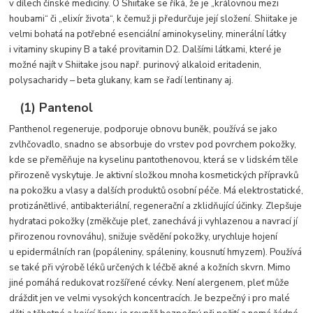
v dílech čínské medicíny. O Shiitake se říká, že je „královnou mezi
houbami“ či „elixír života“, k čemuž ji předurčuje její složení. Shiitake je
velmi bohatá na potřebné esenciální aminokyseliny, minerální látky
i vitaminy skupiny B a také provitamin D2. Dalšími látkami, které je
možné najít v Shiitake jsou např. purinový alkaloid eritadenin,
polysacharidy ‒ beta glukany, kam se řadí lentinany aj.
(1) Pantenol
Panthenol regeneruje, podporuje obnovu buněk, používá se jako
zvlhčovadlo, snadno se absorbuje do vrstev pod povrchem pokožky,
kde se přeměňuje na kyselinu pantothenovou, která se v lidském těle
přirozeně vyskytuje. Je aktivní složkou mnoha kosmetických přípravků
na pokožku a vlasy a dalších produktů osobní péče. Má elektrostatické,
protizánětlivé, antibakteriální, regenerační a zklidňující účinky. Zlepšuje
hydrataci pokožky (změkčuje pleť, zanechává ji vyhlazenou a navrací jí
přirozenou rovnováhu), snižuje svědění pokožky, urychluje hojení
u epidermálních ran (popáleniny, spáleniny, kousnutí hmyzem). Používá
se také při výrobě léků určených k léčbě akné a kožních skvrn. Mimo
jiné pomáhá redukovat rozšířené cévky. Není alergenem, pleť může
dráždit jen ve velmi vysokých koncentracích. Je bezpečný i pro malé