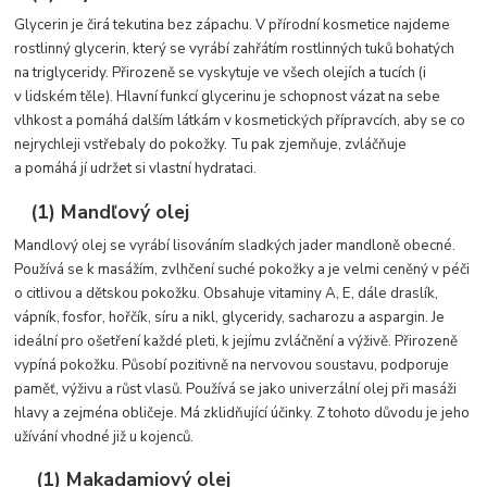
Glycerin je čirá tekutina bez zápachu. V přírodní kosmetice najdeme
rostlinný glycerin, který se vyrábí zahřátím rostlinných tuků bohatých
na triglyceridy. Přirozeně se vyskytuje ve všech olejích a tucích (i
v lidském těle). Hlavní funkcí glycerinu je schopnost vázat na sebe
vlhkost a pomáhá dalším látkám v kosmetických přípravcích, aby se co
nejrychleji vstřebaly do pokožky. Tu pak zjemňuje, zvláčňuje
a pomáhá jí udržet si vlastní hydrataci.
(1) Mandľový olej
Mandlový olej se vyrábí lisováním sladkých jader mandloně obecné.
Používá se k masážím, zvlhčení suché pokožky a je velmi ceněný v péči
o citlivou a dětskou pokožku. Obsahuje vitaminy A, E, dále draslík,
vápník, fosfor, hořčík, síru a nikl, glyceridy, sacharozu a aspargin. Je
ideální pro ošetření každé pleti, k jejímu zvláčnění a výživě. Přirozeně
vypíná pokožku. Působí pozitivně na nervovou soustavu, podporuje
paměť, výživu a růst vlasů. Používá se jako univerzální olej při masáži
hlavy a zejména obličeje. Má zklidňující účinky. Z tohoto důvodu je jeho
užívání vhodné již u kojenců.
(1) Makadamiový olej