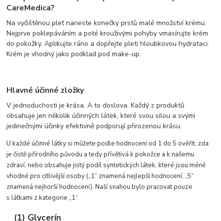
CareMedica?
Na vyčištěnou pleť naneste konečky prstů malé množství krému.
Nejprve poklepáváním a poté krouživými pohyby vmasírujte krém
do pokožky. Aplikujte ráno a dopřejte pleti hloubkovou hydrataci.
Krém je vhodný jako podklad pod make-up.
Hlavné účinné zložky
V jednoduchosti je krása. A to doslova. Každý z produktů
obsahuje jen několik účinných látek, které svou silou a svými
jedinečnými účinky efektivně podporují přirozenou krásu.
U každé účinné látky si můžete podle hodnocení od 1 do 5 ověřit, zda
je čistě přírodního původu a tedy přívětivá k pokožce a k našemu
zdraví, nebo obsahuje jistý podíl syntetických látek, které jsou méně
vhodné pro citlivější osoby („1“ znamená nejlepší hodnocení, „5“
znamená nejhorší hodnocení). Naší snahou bylo pracovat pouze
s látkami z kategorie „1“.
(1) Glycerín