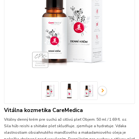
Vitálna kozmetika CareMedica
Vitálny denný krém pre suchú až citlivú pleť Objem: 50 ml / 1.69 fl. oz.
Sila húb reishi a shiitake pleť skľudňuje, zjemňuje a hydratuje. Vďaka
vlastnostiam obsiahnutého mandľového a makadamiového oleja je