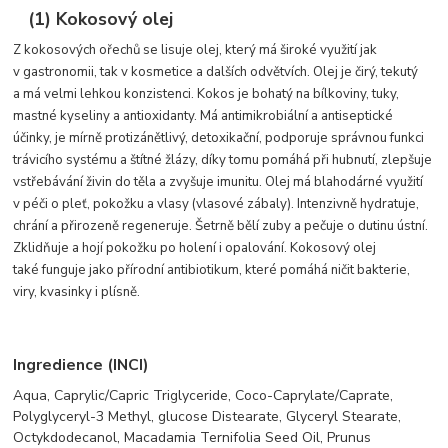
(1) Kokosový olej
Z kokosových ořechů se lisuje olej, který má široké využití jak
v gastronomii, tak v kosmetice a dalších odvětvích. Olej je čirý, tekutý
a má velmi lehkou konzistenci. Kokos je bohatý na bílkoviny, tuky,
mastné kyseliny a antioxidanty. Má antimikrobiální a antiseptické
účinky, je mírně protizánětlivý, detoxikační, podporuje správnou funkci
trávicího systému a štítné žlázy, díky tomu pomáhá při hubnutí, zlepšuje
vstřebávání živin do těla a zvyšuje imunitu. Olej má blahodárné využití
v péči o pleť, pokožku a vlasy (vlasové zábaly). Intenzivně hydratuje,
chrání a přirozeně regeneruje. Šetrně bělí zuby a pečuje o dutinu ústní.
Zklidňuje a hojí pokožku po holení i opalování. Kokosový olej
také funguje jako přírodní antibiotikum, které pomáhá ničit bakterie,
viry, kvasinky i plísně.
Ingredience (INCI)
Aqua,
Caprylic/Capric Triglyceride,
Coco-Caprylate/Caprate,
Polyglyceryl-3 Methyl, glucose Distearate,
Glyceryl Stearate,
Octykdodecanol,
Macadamia Ternifolia Seed Oil,
Prunus