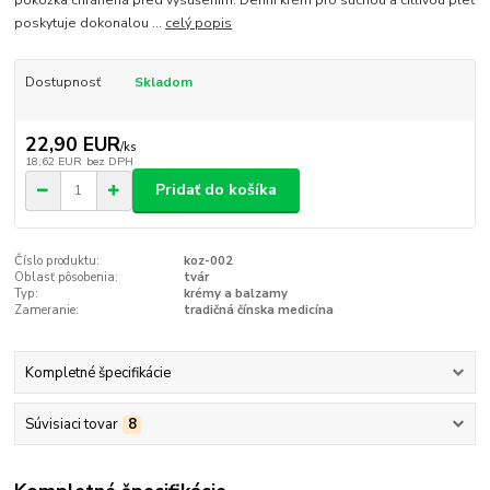
pokožka chránená pred vysušením. Denní krém pro suchou a citlivou pleť
poskytuje dokonalou ...
celý popis
Dostupnosť
Skladom
22,90 EUR
/
ks
18,62 EUR
bez DPH
Pridať do košíka
Číslo produktu:
koz-002
Oblasť pôsobenia:
tvár
Typ:
krémy a balzamy
Zameranie:
tradičná čínska medicína
Kompletné špecifikácie
Súvisiaci tovar
8