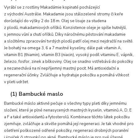
Vyrábí se z rostliny Makadámie kopinaté pocházející
z východní Austrálie. Makadamie jsou stálozelené stromy či keře
dorůstající do výšky 2 do 18 m. Olej se lisuje za studena
z plodů, makadamiových oříšků. Konzistence oleje je spíše hutnější,
s jemnou vůní a chutí oříšků. Díky náročnému pěstování makadamie
a složitému zpracování tvrdých plodů patří olej mezi nejdražší na světě.
Je bohatý na omega 3, 6 a 7 mastné kyseliny, dále pak vitamin A,
vitamin B1 (thiamin), vitamin B3 (niacin), vysoký podíl vitaminu E, vápník,
železo, fosfor, zinek a bílkoviny. Olej se snadno vstřebává do pokožky
a nezanechává na ní nepříjemný mastný pocit. Má antioxidační a
regenerační účinky. Zvláčňuje a hydratuje pokožku a pomáhá vlhkost
v pleti udržet.
(1) Bambucké maslo
Bambucké máslo aktivně pečuje o všechny typy pleti díky jemnému
složení, které je plné nenasycených mastných kyselin, vitaminů A, D, E
a F a také antioxidantů a fytosterolů. Kombinace těchto látek pokožku
zjemňuje, zvláčňuje a skvěle pomáhá její regeneraci. Je tak vhodné pro
ošetření poškozené odřené pokožky, regeneraci drobných poranění
i jizviček či stroupků po akné. Bambucké máslo je pro své úžasné