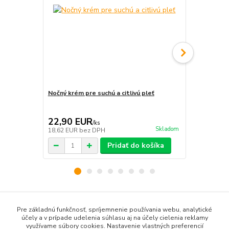
Nočný krém pre suchú a citlivú pleť
Očný krém
22,90 EUR
22,90 E
/
ks
Skladom
18,62 EUR
bez DPH
18,62 EUR
b
Pridať do košíka
Tovar zaradený v kategóriách
Pre základnú funkčnosť, spríjemnenie používania webu, analytické
účely a v prípade udelenia súhlasu aj na účely cielenia reklamy
Kozmetika
využívame súbory cookies. Nastavenie vlastných preferencií