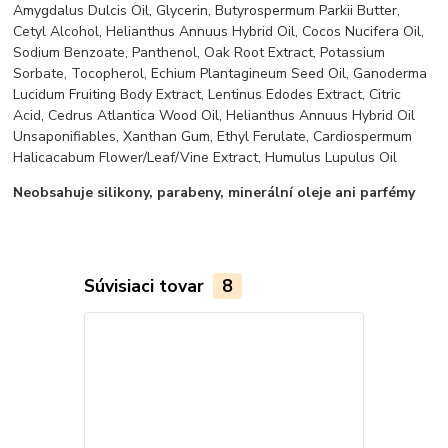
Amygdalus Dulcis Oil,
Glycerin,
Butyrospermum Parkii Butter,
Cetyl Alcohol,
Helianthus Annuus Hybrid Oil,
Cocos Nucifera Oil,
Sodium Benzoate,
Panthenol,
Oak Root Extract,
Potassium
Sorbate,
Tocopherol,
Echium Plantagineum Seed Oil,
Ganoderma
Lucidum Fruiting Body Extract,
Lentinus Edodes Extract,
Citric
Acid,
Cedrus Atlantica Wood Oil,
Helianthus Annuus Hybrid Oil
Unsaponifiables,
Xanthan Gum,
Ethyl Ferulate,
Cardiospermum
Halicacabum Flower/Leaf/Vine Extract,
Humulus Lupulus Oil
Neobsahuje silikony, parabeny, minerální oleje ani parfémy
Súvisiaci tovar
8