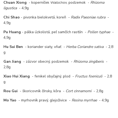
Chuan Xiong
- koperníček Wallichov, podzemok -
Rhizoma
ligustica
- 4,9g
Chi Shao
- pivonka bielokvetá, koreň -
Radix Paeoniae rubra
-
4,9g
Pu Huang
- pálka úzkolistá, peľ samčích rastlín -
Pollen typhae
-
4,9g
Hu Sui Ben
- koriander siaty, vňať -
Herba Coriandre sativa
- 2,8
g
Gan Jiang
- zázvor obecný, podzemok -
Rhizoma zingiberis
-
2,8g
Xiao Hui Xiang
- fenikel obyčajný, plod -
Fructus foeniculi
- 2,8
g
Rou Gui
- škoricovník čínsky, kôra -
Cort cinnamomi
- 2,8g
Mo Yao
- myrhovník pravý, glejoživice -
Resina myrrhae
- 4,9g