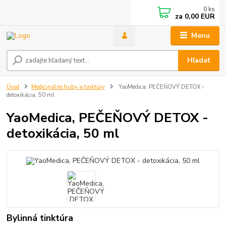
0
ks
za
0,00 EUR
Menu
Hľadať
Úvod
Medicinálne huby a tinktúry
YaoMedica, PEČEŇOVÝ DETOX -
detoxikácia, 50 ml
YaoMedica, PEČEŇOVÝ DETOX -
detoxikácia, 50 ml
Bylinná tinktúra