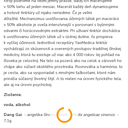
stroji podrvíme na veľmi jemný prášok, ďalej ich macerujeme
v 50% liehu až jeden mesiac. Macerát každý deň dynamizujeme
a hotové tinktúry už nijako neriedime. Čo je veľmi
dôležité. Mechanizmus uvoľňovania účinných látok pri macerácii
v 50% alkohole je oveľa intenzívnejší v porovnaní s bylinnými
odvarmi či horúcovodnými extraktmi. Pri užívaní tinktúr dochádza
k uvoľňovaniu účinných látok už v ústnej dutine, čo prispieva
k vyššej účinnosti. Jednotlivé receptúry YaoMedica tinktúr
vychádzajú zo skúseností a overených postupov tradičnej čínskej
medicíny, ktorá tu existuje už viac ako 4 000 rokov. Jej pohľad na
človeka je celostný. Na telo sa pozerá ako na celok a zároveň ho
chápe ako súčasť okolitého prostredia. Rovnováha a harmónia, to
je cesta, ako sa vysporiadať s mnohými ťažkosťami, ktoré nám
prináša súčasný životný štýl. A to nielen na úrovni fyzického tela,
ale aj na úrovni psychickej.
Zloženie:
voda, alkohol
Dang Gui
- angelika čínska, koreň -
Radix angelicae sinensis
-
7,1g