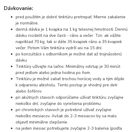
Dávkovanie:
pred použitím je dobré tinktúru pretrepať. Mierne zakalenie
je normálne.
denná dávka je 1 kvapka na 1 kg telesnej hmotnosti. Dennú
dávku rozdeliť na dve časti - ráno a večer. Tzn. ak vážite
napríklad 70 kg, tak si dáte 35 kvapiek ráno a 35 kvapiek
večer. Potom Vám tinktúra vydrží asi na 15 dní.
po konzultácii s odborníkom je možné dať až trojnásobnú
dávku
Tinktúry užívajte na lačno. Minimálny odstup je 30 minút
pred jedlom alebo jedna hodina po ňom.
Tinktúru je možné zaliať trochou horúcej vody a tým dôjde
k odpareniu alkoholu. Tento postup je vhodný pre deti
alebo šoférov.
pri akútnych stavoch odporúčame užívať tinktúru zvyčajne
niekoľko dní, zvyčajne do vyriešenia problému
pri chronických stavoch je potrebné užívať zvyčajne
niekoľko mesiacov. Avšak do 2-3 mesiacov by sa malo
objaviť minimálne zlepšenie.
na jeden mesiac potrebujete zvyčajne 2-3 balenia (podľa