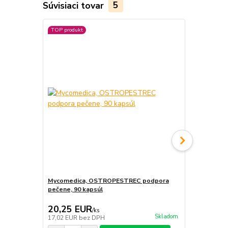
Súvisiaci tovar
5
TOP produkt
TOP produkt
Mycomedica, OSTROPESTREC podpora
Everest Ay
pečene, 90 kapsúl
žlčník, bylin
6,00 EUR
20,25 EUR
5,50 EU
/
ks
Skladom
17,02 EUR
bez DPH
4,62 EUR
be