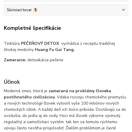
Súvisiaci tovar
5
Kompletné špecifikácie
Tinktúra
PEČEŇOVÝ DETOX
vychádza z receptu tradičnej
čínskej medicíny
Huang Fu Gui Tang.
Zameranie:
detoxikácia pečene
Účinok
Moderná zmes, ktorá je
zameraná na problémy človeka
postihnutého civilizáciou
. Vďaka rozvoju chemického priemyslu
a nových technológií človek vytvoril vyše 100 miliónov nových
chemických látok. A každý deň ich tisíce pribúda. Dostávajú sa do
ovzdušia, do jedla aj do vody. Hoci má človek výborne vyvinutý
regulačný a samočistiaci systém, tak ten sa tomuto rýchlemu
vývoju často nestíha prispôsobiť. Ďalším problémom je časté