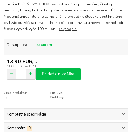
Tinktúra PEČEŇOVÝ DETOX vychádza z receptu tradičnej čínskej
medicíny Huang Fu Gui Tang. Zameranie: detoxikácia pečene Účinok
Moderná zmes, ktorá je zameraná na problémy človeka postihnutého
civilizáciou. Vďaka rozvoju chemického priemyslu a nových technológií
človek vytvoril vyše 100 milión...
celý popis
Dostupnosť
Skladom
13,90 EUR
/
ks
11,68 EUR
bez DPH
Pridať do košíka
Číslo produktu:
Tin-024
Typ:
Tinktúry
Kompletné špecifikácie
Komentáre
0