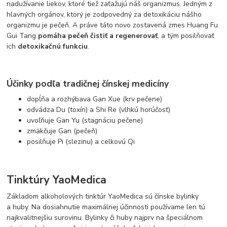
nadužívanie liekov, ktoré tiež zaťažujú náš organizmus. Jedným z
hlavných orgánov, ktorý je zodpovedný za detoxikáciu nášho
organizmu je pečeň. A práve táto novo zostavená zmes Huang Fu
Gui Tang
pomáha pečeň čistiť a regenerovať
, a tým posilňovať
ich
detoxikačnú funkciu
.
Účinky podľa tradičnej čínskej medicíny
dopĺňa a rozhýbava Gan Xue (krv pečene)
odvádza Du (toxín) a Shi Re (vlhkú horúčosť)
uvoľňuje Gan Yu (stagnáciu pečene)
zmäkčuje Gan (pečeň)
posilňuje Pi (slezinu) a celkovú Qi
Tinktúry YaoMedica
Základom alkoholových tinktúr YaoMedica sú čínske bylinky
a huby. Na dosiahnutie maximálnej účinnosti používame len tú
najkvalitnejšiu surovinu. Bylinky či huby najprv na špeciálnom