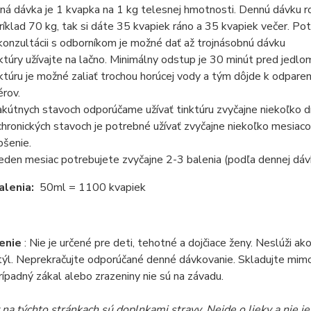
ná dávka je 1 kvapka na 1 kg telesnej hmotnosti. Dennú dávku rozd
ríklad 70 kg, tak si dáte 35 kvapiek ráno a 35 kvapiek večer. Pot
konzultácii s odborníkom je možné dať až trojnásobnú dávku
ktúry užívajte na lačno. Minimálny odstup je 30 minút pred jedl
ktúru je možné zaliať trochou horúcej vody a tým dôjde k odpare
érov.
 akútnych stavoch odporúčame užívať tinktúru zvyčajne niekoľko d
 chronických stavoch je potrebné užívať zvyčajne niekoľko mesia
pšenie.
jeden mesiac potrebujete zvyčajne 2-3 balenia (podľa dennej dávk
alenia:
50ml = 1100 kvapiek
enie
: Nie je určené pre deti, tehotné a dojčiace ženy. Neslúži a
týl. Neprekračujte odporúčané denné dávkovanie. Skladujte mimo
Prípadný zákal alebo zrazeniny nie sú na závadu.
na týchto stránkach sú doplnkami stravy. Nejde o lieky a nie j