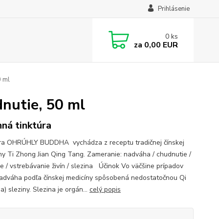
Prihlásenie
0
ks
za
0,00 EUR
 ml
utie, 50 ml
nná tinktúra
ra OHRÚHLY BUDDHA vychádza z receptu tradičnej čínskej
ny Ti Zhong Jian Qing Tang. Zameranie: nadváha / chudnutie /
ie / vstrebávanie živín / slezina Účinok Vo väčšine prípadov
adváha podľa čínskej medicíny spôsobená nedostatočnou Qi
a) sleziny. Slezina je orgán...
celý popis