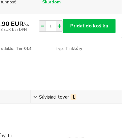
tupnosť
Skladom
,90 EUR
/
ks
Pridať do košíka
68 EUR
bez DPH
roduktu:
Tin-014
Typ:
Tinktúry
Súvisiaci tovar
1
cíny
Ti