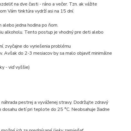
eliť na dve časti - ráno a večer. Tzn. ak vážite
om Vám tinktúra vydrží asi na 15 dní.
om alebo jedna hodina po ňom.
niu alkoholu. Tento postup je vhodný pre deti alebo
ní, zvyčajne do vyriešenia problému
cov. Avšak do 2-3 mesiacov by sa malo objaviť minimálne
y - viď vyššie)
ko náhrada pestrej a vyváženej stravy. Dodržujte zdravý
 dosahu detí pri teplote do 25 °C. Neobsahuje žiadne
e možné ich za predpísané lieky zamieňať.