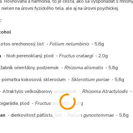
a. Rovnováha a harmónia, to je cesta, ako sa vysporiadať s mnoh
 nielen na úrovni fyzického tela, ale aj na úrovni psychickej.
e:
kohol
lotos orechonosý, list -
Folium nelumbinis
- 5,8g
a
- hloh perenoklaný, plod -
Fructus crataegi
- 2,0g
 žabník orientálny, podzemok -
Rhizoma alismatis
- 5,8g
 pornatka kokosová, sklerocium -
Sklerotium poriae
- 5,8g
- Atraktylis veľkoúborový, podzemok -
Rhizoma Atractylodis
-
bigarádia, plod -
Fructus aurantii
- 5,8g
Lan
- dierkovitosť päťlistá, list -
Folium gynostemmae
- 5,8g