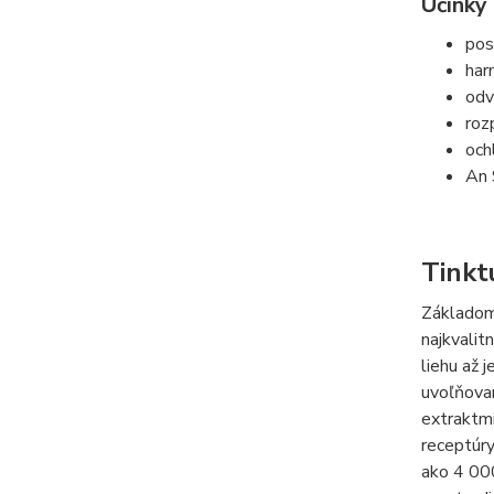
Účinky 
pos
har
odv
roz
och
An 
Tinkt
Základom 
najkvalit
liehu až 
uvoľňovan
extraktmi
receptúry
ako 4 000