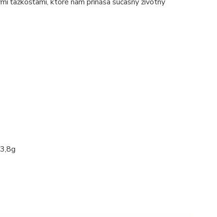
ými ťažkosťami, ktoré nám prináša súčasný životný
 3,8g