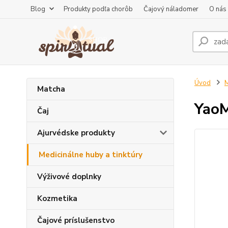
Blog
Produkty podľa chorôb
Čajový náladomer
O nás
Úvod
M
Matcha
YaoM
Čaj
Ajurvédske produkty
Medicinálne huby a tinktúry
Výživové doplnky
Kozmetika
Čajové príslušenstvo