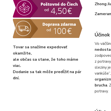
Zhong Ji
Zameran
Účinok
Vo väčšin
Tovar sa snažíme expedovať
nedosta
okamžite,
zodpovedn
ale občas sa stane, že toho máme
z potravy
viac.
sleziny j
Dodanie sa tak môže predĺžiť na pár
vankúše”,
dní.
organizm
brucha
.
potravy.