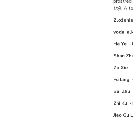
prostredi
štýl. A to
Zloženi
voda, al
He Ye
- 
Shan Zh
Zo Xie
-
Fu Ling
-
Bai Zhu
Zhi Ku
- 
Jiao Gu 