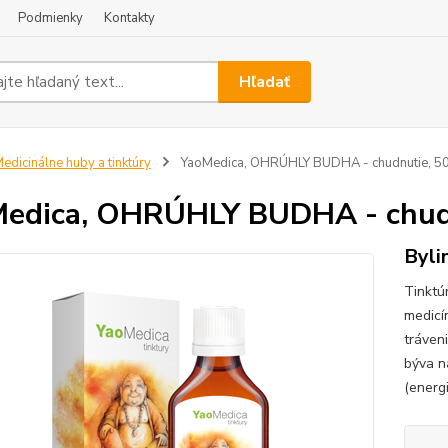
Podmienky
Kontakty
Hľadať
edicinálne huby a tinktúry
YaoMedica, OHRÚHLY BUDHA - chudnutie, 50
edica, OHRÚHLY BUDHA - chudn
Byli
Tinktú
medicí
tráven
býva n
(energi