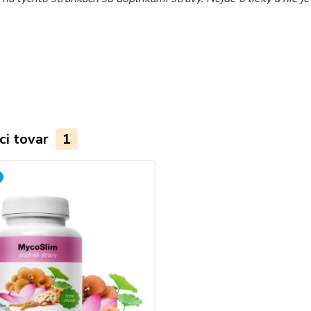
ci tovar
1