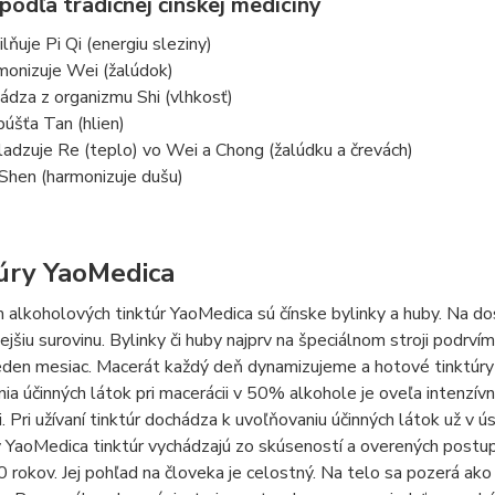
podľa tradičnej čínskej medicíny
ilňuje Pi Qi (energiu sleziny)
monizuje Wei (žalúdok)
ádza z organizmu Shi (vlhkosť)
púšťa Tan (hlien)
ladzuje Re (teplo) vo Wei a Chong (žalúdku a črevách)
Shen (harmonizuje dušu)
úry YaoMedica
alkoholových tinktúr YaoMedica sú čínske bylinky a huby. Na do
nejšiu surovinu. Bylinky či huby najprv na špeciálnom stroji podr
jeden mesiac. Macerát každý deň dynamizujeme a hotové tinktúry 
ia účinných látok pri macerácii v 50% alkohole je oveľa intenzívn
. Pri užívaní tinktúr dochádza k uvoľňovaniu účinných látok už v ús
 YaoMedica tinktúr vychádzajú zo skúseností a overených postupov 
 rokov. Jej pohľad na človeka je celostný. Na telo sa pozerá ak