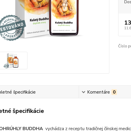
Dos
13
11,
Číslo p
etné špecifikácie
Komentáre
0
tné špecifikácie
OHRÚHLY BUDDHA
vychádza z receptu tradičnej čínskej medi