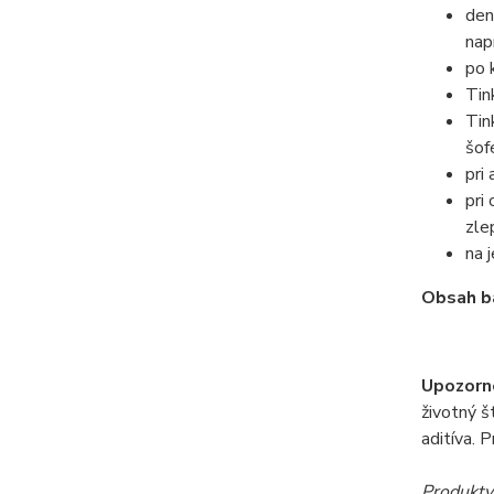
den
nap
po 
Tin
Tin
šof
pri
pri
zle
na 
Obsah b
Upozorn
životný š
aditíva. 
Produkty 