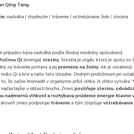
an Qing Tang.
ie:
nadváha / chudnutie / trávenie / vstrebávanie živín / slezina
e prípadov býva nadváha podľa čínskej medicíny spôsobená
točnou Qi
(energia)
sleziny
. Slezina je orgán, ktorý je spolu so
ý za trávenie potravy a jej
premenu na živiny
. Ak je oslabená,
 málo Qi a krvi a naše telo chradne. Druhým problémom pri oslab
e to, že začne hromadiť v organizme príliš vlhka. A vlhko vytvára 
 najčastejšie v oblasti brucha. Zmes
posilňuje slezinu, odvádza
u nadmernú vlhkosť a rozhýbava prúdenie energie hlavne v
 Zároveň zmes podporuje
trávenie
a tým zlepšuje
vstrebávanie 