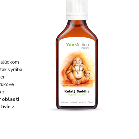
 žalúdkom
 tak vyrába
ení
“tukové
 z
 oblasti
živín
z