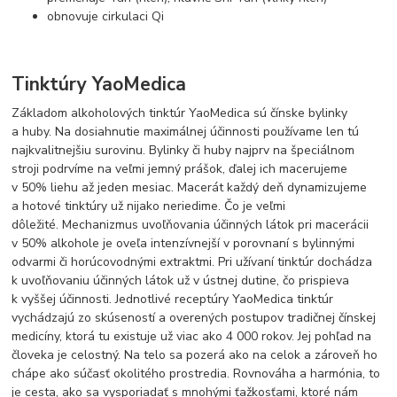
obnovuje cirkulaci Qi
Tinktúry YaoMedica
Základom alkoholových tinktúr YaoMedica sú čínske bylinky
a huby. Na dosiahnutie maximálnej účinnosti používame len tú
najkvalitnejšiu surovinu. Bylinky či huby najprv na špeciálnom
stroji podrvíme na veľmi jemný prášok, ďalej ich macerujeme
v 50% liehu až jeden mesiac. Macerát každý deň dynamizujeme
a hotové tinktúry už nijako neriedime. Čo je veľmi
dôležité. Mechanizmus uvoľňovania účinných látok pri macerácii
v 50% alkohole je oveľa intenzívnejší v porovnaní s bylinnými
odvarmi či horúcovodnými extraktmi. Pri užívaní tinktúr dochádza
k uvoľňovaniu účinných látok už v ústnej dutine, čo prispieva
k vyššej účinnosti. Jednotlivé receptúry YaoMedica tinktúr
vychádzajú zo skúseností a overených postupov tradičnej čínskej
medicíny, ktorá tu existuje už viac ako 4 000 rokov. Jej pohľad na
človeka je celostný. Na telo sa pozerá ako na celok a zároveň ho
chápe ako súčasť okolitého prostredia. Rovnováha a harmónia, to
je cesta, ako sa vysporiadať s mnohými ťažkosťami, ktoré nám