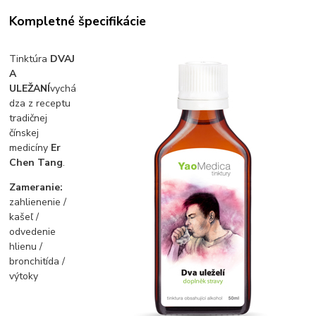
Kompletné špecifikácie
Tinktúra
DVAJ
A
ULEŽANÍ
vychá
dza z receptu
tradičnej
čínskej
medicíny
Er
Chen Tang
.
Zameranie:
zahlienenie /
kašeľ /
odvedenie
hlienu /
bronchitída /
výtoky