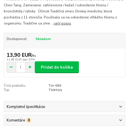
Chen Tang. Zameranie: zahlienenie / kašeľ / odvedenie hlienu /
bronchitída / výtoky Účinok Tradičná zmes čínskej medicíny, ktorá
pochádza z 11 storočia. Používala sa na odvedenie vlhkého hlienu z
organizmu. Tradične sa zme...
celý popis
Dostupnosť
Skladom
13,90 EUR
/
ks
11,68 EUR
bez DPH
Pridať do košíka
Číslo produktu:
Tin-060
Typ:
Tinktúry
Kompletné špecifikácie
Komentáre
0