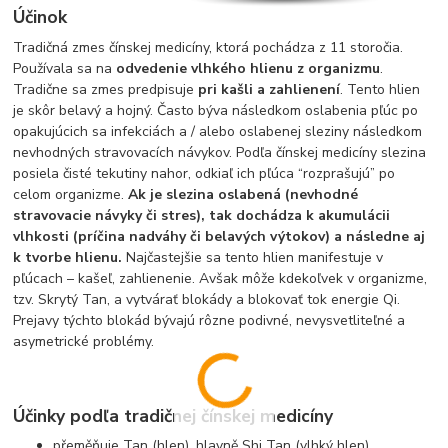
Účinok
Tradičná zmes čínskej medicíny, ktorá pochádza z 11 storočia.
Používala sa na
odvedenie vlhkého hlienu z organizmu
.
Tradične sa zmes predpisuje
pri kašli a zahlienení
. Tento hlien
je skôr belavý a hojný. Často býva následkom oslabenia pľúc po
opakujúcich sa infekciách a / alebo oslabenej sleziny následkom
nevhodných stravovacích návykov. Podľa čínskej medicíny slezina
posiela čisté tekutiny nahor, odkiaľ ich pľúca “rozprašujú” po
celom organizme.
Ak je slezina oslabená (nevhodné
stravovacie návyky či stres), tak dochádza k akumulácii
vlhkosti (príčina nadváhy či belavých výtokov) a následne aj
k tvorbe hlienu.
Najčastejšie sa tento hlien manifestuje v
pľúcach – kašeľ, zahlienenie. Avšak môže kdekoľvek v organizme,
tzv. Skrytý Tan, a vytvárať blokády a blokovať tok energie Qi.
Prejavy týchto blokád bývajú rôzne podivné, nevysvetliteľné a
asymetrické problémy.
Účinky podľa tradičnej čínskej medicíny
přeměňuje Tan (hlen), hlavně Shi Tan (vlhký hlen)