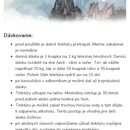
Dávkovanie:
pred použitím je dobré tinktúru pretrepať. Mierne zakalenie
je normálne.
denná dávka je 1 kvapka na 1 kg telesnej hmotnosti. Dennú
dávku rozdeliť na dve časti - ráno a večer. Tzn. ak vážite
napríklad 70 kg, tak si dáte 35 kvapiek ráno a 35 kvapiek
večer. Potom Vám tinktúra vydrží asi na 15 dní.
po konzultácii s odborníkom je možné dať až trojnásobnú
dávku
Tinktúry užívajte na lačno. Minimálny odstup je 30 minút
pred jedlom alebo jedna hodina po ňom.
Tinktúru je možné zaliať trochou horúcej vody a tým dôjde
k odpareniu alkoholu. Tento postup je vhodný pre deti
alebo šoférov.
pri akútnych stavoch odporúčame užívať tinktúru zvyčajne
niekoľko dní, zvyčajne do vyriešenia problému