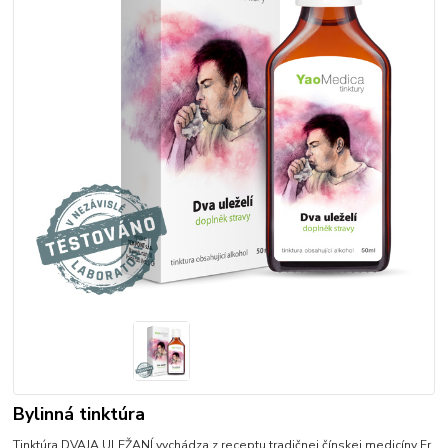
Bylinná tinktúra
Tinktúra DVAJA ULEŽANÍ vychádza z receptu tradičnej čínskej medicíny Er