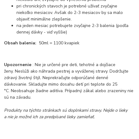
pri chronických stavoch je potrebné užívať zvyčajne
niekoľko mesiacov. Avšak do 2-3 mesiacov by sa malo
objaviť minimálne zlepšenie.
na jeden mesiac potrebujete zvyčajne 2-3 balenia (podľa
dennej dávky - viď vyššie)
Obsah balenia:
50ml = 1100 kvapiek
Upozornenie
: Nie je určené pre deti, tehotné a dojčiace
ženy. Neslúži ako náhrada pestrej a vyváženej stravy. Dodržujte
zdravý životný štýl. Neprekračujte odporúčané denné
dávkovanie. Skladujte mimo dosahu detí pri teplote do 25
°C. Neobsahuje žiadne aditíva. Prípadný zákal alebo zrazeniny nie
sú na závadu.
Produkty na týchto stránkach sú doplnkami stravy. Nejde o lieky
a nie je možné ich za predpísané lieky zamieňať.