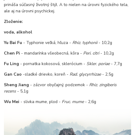
prináša súčasný životný štýl. A to nielen na úrovni fyzického tela,
ale aj na úrovni psychickej.
Zloženie:
voda, alkohol
Yu Bai Fu
- Typhonie veľká, hľuza -
Rhiz. typhonii
- 10,2g
Chen Pi
- mandarínka všeobecná, kôra -
Peri. citri
- 10,2g
Fu Ling
- pornatka kokosová, sklerócium -
Skler. poriae
- 7,7g
Gan Cao
-sladké drievko, koreň -
Rad. glycyrrhizae
- 2,5g
Sheng Jiang
- zázvor obyčajný, podzemok -
Rhiz. zingiberis
recens
- 5,1g
Wu Mei
- slivka mume, plod -
Fruc. mume
- 2,6g