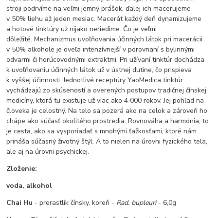
stroji podrvíme na veľmi jemný prášok, ďalej ich macerujeme
v 50% liehu až jeden mesiac. Macerát každý deň dynamizujeme
a hotové tinktúry už nijako neriedime. Čo je veľmi
dôležité. Mechanizmus uvoľňovania účinných látok pri macerácii
v 50% alkohole je oveľa intenzívnejší v porovnaní s bylinnými
odvarmi či horúcovodnými extraktmi. Pri užívaní tinktúr dochádza
k uvoľňovaniu účinných látok už v ústnej dutine, čo prispieva
k vyššej účinnosti. Jednotlivé receptúry YaoMedica tinktúr
vychádzajú zo skúseností a overených postupov tradičnej čínskej
medicíny, ktorá tu existuje už viac ako 4 000 rokov. Jej pohľad na
človeka je celostný. Na telo sa pozerá ako na celok a zároveň ho
chápe ako súčasť okolitého prostredia. Rovnováha a harmónia, to
je cesta, ako sa vysporiadať s mnohými ťažkosťami, ktoré nám
prináša súčasný životný štýl. A to nielen na úrovni fyzického tela,
ale aj na úrovni psychickej.
Zloženie:
voda, alkohol
Chai Hu
- prerastlík čínsky, koreň -
Rad. bupleuri
- 6,0g