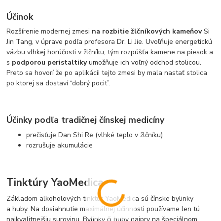
Účinok
Rozšírenie modernej zmesi
na rozbitie žlčníkových kameňov
Si
Jin Tang, v úprave podľa profesora Dr. Li Jie. Uvoľňuje energetickú
väzbu vlhkej horúčosti v žlčníku, tým rozpúšťa kamene na piesok a
s
podporou peristaltiky
umožňuje ich voľný odchod stolicou.
Preto sa hovorí že po aplikácii tejto zmesi by mala nastať stolica
po ktorej sa dostaví “dobrý pocit”.
Účinky podľa tradičnej čínskej medicíny
prečisťuje Dan Shi Re (vlhké teplo v žlčníku)
rozrušuje akumulácie
Tinktúry YaoMedica
Základom alkoholových tinktúr YaoMedica sú čínske bylinky
a huby. Na dosiahnutie maximálnej účinnosti používame len tú
najkvalitnejšiu surovinu. Bylinky či huby najprv na špeciálnom