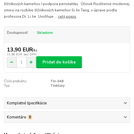
žlčníkových kameňov / podpora peristaltiky Účinok Rozšírenie modernej
zmesi na rozbitie žlčníkových kameňov Si Jin Tang, v úprave podľa
profesora Dr. Li Jie. Uvoľňuje ...
celý popis
Dostupnosť
Skladom
13,90 EUR
/
ks
11,68 EUR
bez DPH
Pridať do košíka
Číslo produktu:
Tin-048
Typ:
Tinktúry
Kompletné špecifikácie
Komentáre
0