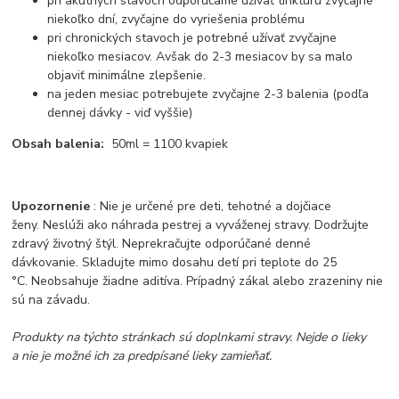
pri akútnych stavoch odporúčame užívať tinktúru zvyčajne
niekoľko dní, zvyčajne do vyriešenia problému
pri chronických stavoch je potrebné užívať zvyčajne
niekoľko mesiacov. Avšak do 2-3 mesiacov by sa malo
objaviť minimálne zlepšenie.
na jeden mesiac potrebujete zvyčajne 2-3 balenia (podľa
dennej dávky - viď vyššie)
Obsah balenia:
50ml = 1100 kvapiek
Upozornenie
: Nie je určené pre deti, tehotné a dojčiace
ženy. Neslúži ako náhrada pestrej a vyváženej stravy. Dodržujte
zdravý životný štýl. Neprekračujte odporúčané denné
dávkovanie. Skladujte mimo dosahu detí pri teplote do 25
°C. Neobsahuje žiadne aditíva. Prípadný zákal alebo zrazeniny nie
sú na závadu.
Produkty na týchto stránkach sú doplnkami stravy. Nejde o lieky
a nie je možné ich za predpísané lieky zamieňať.