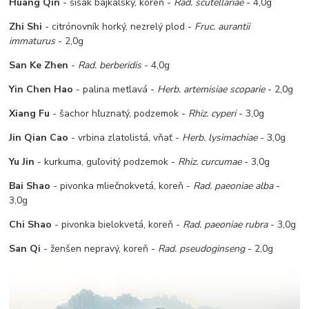
Huang Qin
- šišak bajkalský, koreň -
Rad. scutellariae
- 4,0g
Zhi Shi
- citrónovník horký, nezrelý plod -
Fruc. aurantii
immaturus
- 2,0g
San Ke Zhen
-
Rad. berberidis
- 4,0g
Yin Chen Hao
- palina metlavá -
Herb. artemisiae scoparie
- 2,0g
Xiang Fu
- šachor hľuznatý, podzemok -
Rhiz. cyperi
- 3,0g
Jin Qian Cao
- vrbina zlatolistá, vňať -
Herb. lysimachiae
- 3,0g
Yu Jin
- kurkuma, guľovitý podzemok -
Rhiz. curcumae
- 3,0g
Bai Shao
- pivonka mliečnokvetá, koreň -
Rad. paeoniae alba
-
3,0g
Chi Shao
- pivonka bielokvetá, koreň -
Rad. paeoniae rubra
- 3,0g
San Qi
- ženšen nepravý, koreň -
Rad. pseudoginseng
- 2,0g