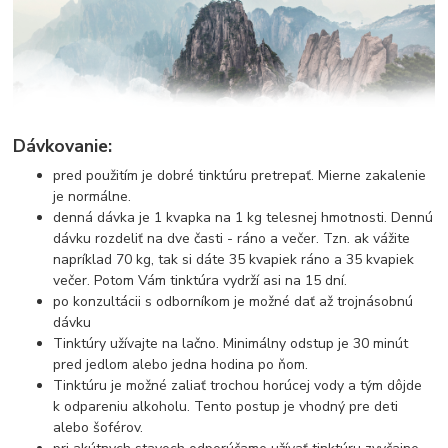
Dávkovanie:
pred použitím je dobré tinktúru pretrepať. Mierne zakalenie
je normálne.
denná dávka je 1 kvapka na 1 kg telesnej hmotnosti. Dennú
dávku rozdeliť na dve časti - ráno a večer. Tzn. ak vážite
napríklad 70 kg, tak si dáte 35 kvapiek ráno a 35 kvapiek
večer. Potom Vám tinktúra vydrží asi na 15 dní.
po konzultácii s odborníkom je možné dať až trojnásobnú
dávku
Tinktúry užívajte na lačno. Minimálny odstup je 30 minút
pred jedlom alebo jedna hodina po ňom.
Tinktúru je možné zaliať trochou horúcej vody a tým dôjde
k odpareniu alkoholu. Tento postup je vhodný pre deti
alebo šoférov.