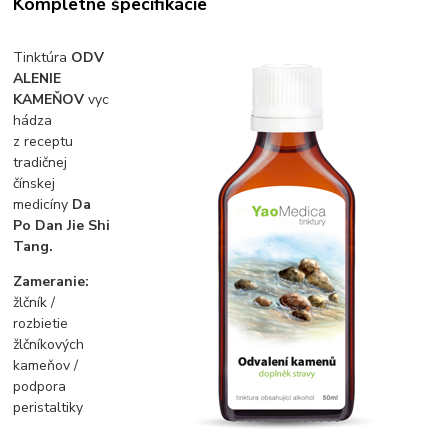
Kompletné špecifikácie
Tinktúra
ODV
ALENIE
KAMEŇOV
vyc
hádza
z receptu
tradičnej
čínskej
medicíny
Da
Po Dan Jie Shi
Tang.
Zameranie:
žlčník /
rozbietie
žlčníkových
kameňov /
podpora
peristaltiky