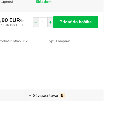
tupnosť
Skladom
,90 EUR
/
ks
Pridať do košíka
97 EUR
bez DPH
roduktu:
Myc-037
Typ:
Komplex
Súvisiaci tovar
5