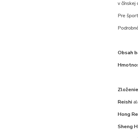
v čínskej 
Pre špor
Podrobné 
Obsah ba
Hmotnos
Zloženie
Reishi
al
Hong Re
Sheng H