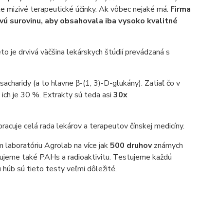
le mizivé terapeutické účinky. Ak vôbec nejaké má.
Firma
ú surovinu, aby obsahovala iba vysoko kvalitné
to je drvivá väčšina lekárskych štúdií prevádzaná s
acharidy (a to hlavne β-(1, 3)-D-glukány). Zatiaľ čo v
ich je 30 %. Extrakty sú teda asi
30x
acuje celá rada lekárov a terapeutov čínskej medicíny.
laboratóriu Agrolab na více jak
500 druhov
známych
tujeme také PAHs a radioaktivitu. Testujeme každú
u húb sú tieto testy veľmi dôležité.