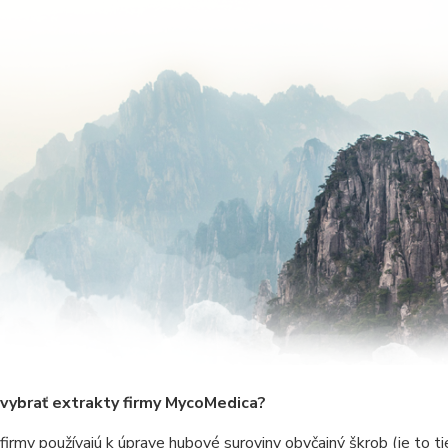
 vybrať extrakty firmy MycoMedica?
firmy používajú k úprave hubové suroviny obyčajný škrob (je to t