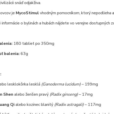
civilizácii snáď odjakživa.
tovcov je
MycoStimul
vhodným pomocníkom, ktorý nepodlieha a
informácie o bylinách a hubách nájdete vo verejne dostupných zd
lenia:
180 tabliet po 350mg
ť balenia:
63g
:
ebo lesklokôrka lesklá
(Ganoderma lucidum)
– 199mg
n Shen
alebo ženšen pravý
(Radix ginseng)
– 17mg
uang Qi
alebo kozinec blanitý
(Radix astragali)
– 117mg