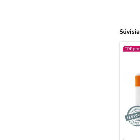
Súvisia
TOP pro