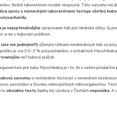
ridov. Bežné laboratórium rozdiel nespozná. Táto surovina má a
ca spolu s nemeckými laboratóriami testuje všetkú hubov
olysacharidy.
a je nejoptimálnějšie
spracovanie húb pre lekárske účely. Aj pre
i, a nie s hubovým práškom.
i
(ale nie jedinými!!!)
účinnými látkami medicinálnych húb sú polys
rášku je cca 0,5‒3 % polysacharidov, v extraktoch MycoMedica 
rovanejšie
než hubový prášok.
gumentom pre huby MycoMedica je i to, že s našimi produktmi pr
hubovú surovinu
si necháváme testovat v nemeckom nezávislom 
kovov, pesticídov a človeku nebezpečných mikroorganizmov. Tes
akto
obsiahle testy
žiadny iný výrobca v Čechách
neponúka
. A 