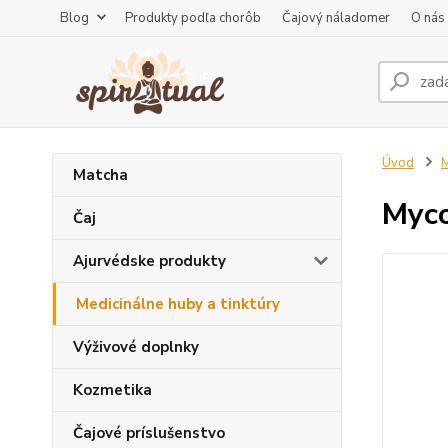
Blog
Produkty podľa chorôb
Čajový náladomer
O nás
Úvod
M
Matcha
Myco
Čaj
Ajurvédske produkty
Medicinálne huby a tinktúry
Výživové doplnky
Kozmetika
Čajové príslušenstvo