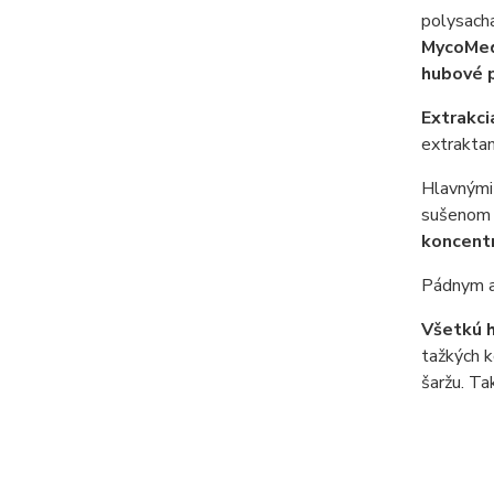
polysacha
MycoMedi
hubové p
Extrakci
extraktam
Hlavným
sušenom p
koncent
Pádnym ar
Všetkú 
tažkých 
šaržu. T