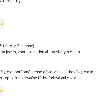
id kremičitý
3 tablety 2x denne)
 po jedle), zapíjajte vodou alebo slabým čajom
ekračujte odporúčané denné dávkovanie. Uchovávajte mimo
 lepok, konzervačné látky, farbivá ani cukor.