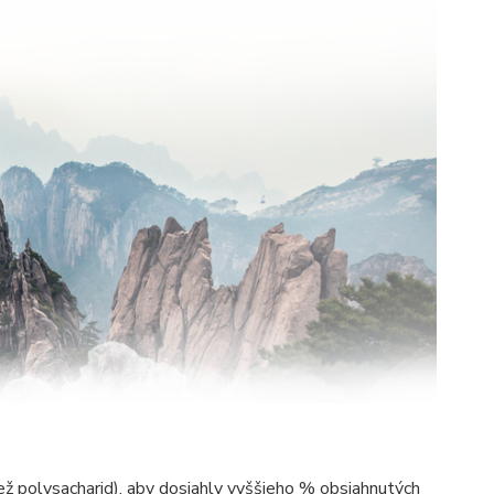
iež polysacharid), aby dosiahly vyššieho % obsiahnutých