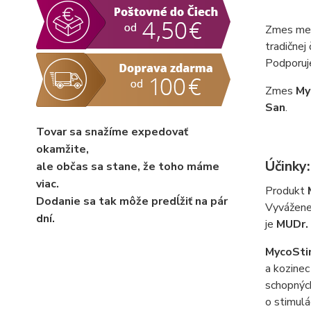
Zmes med
tradičnej
Podporuj
Zmes
My
San
.
Tovar sa snažíme expedovať
okamžite,
Účinky:
ale občas sa stane, že toho máme
viac.
Produkt
Dodanie sa tak môže predĺžiť na pár
Vyvážene 
dní.
je
MUDr.
MycoSti
a kozinec
schopnýc
o stimulá