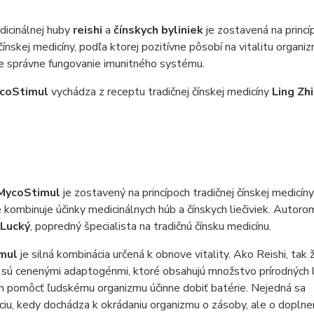
icinálnej huby
reishi
a
čínskych byliniek
je zostavená na princí
 čínskej medicíny, podľa ktorej pozitívne pôsobí na vitalitu organiz
e správne fungovanie imunitného systému.
coStimul
vychádza z receptu tradičnej čínskej medicíny
Ling Zh
MycoStimul
je zostavený na princípoch tradičnej čínskej medicíny
kombinuje účinky medicinálnych húb a čínskych liečiviek. Autoro
 Lucký
, popredný špecialista na tradičnú čínsku medicínu.
mul
je silná kombinácia určená k obnove vitality. Ako Reishi, tak
 sú cenenými adaptogénmi, ktoré obsahujú množstvo prírodných 
h pomôcť ľudskému organizmu účinne dobiť batérie. Nejedná sa
ciu, kedy dochádza k okrádaniu organizmu o zásoby, ale o doplneni