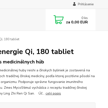
Prihlásenie
0
ks
za
0,00 EUR
, 180 tabliet
ergie Qi, 180 tabliet
 medicinálnych húb
edicinálnej huby reishi a čínskych byliniek je zostavená na
och tradičnej čínskej medicíny, podľa ktorej pozitívne pôsobí na
tu organizmu. Podporuje správne fungovanie imunitného
u. Zmes MycoStimul vychádza z receptu tradičnej čínskej
ny Ling Zhi Ren Qi San. Úč...
celý popis