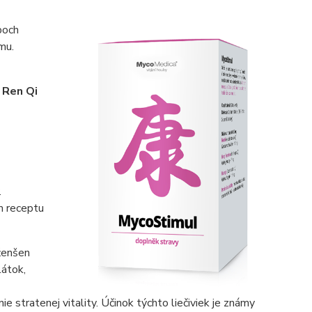
poch
mu.
i Ren Qi
.
m receptu
 ženšen
látok,
e stratenej vitality. Účinok týchto liečiviek je známy