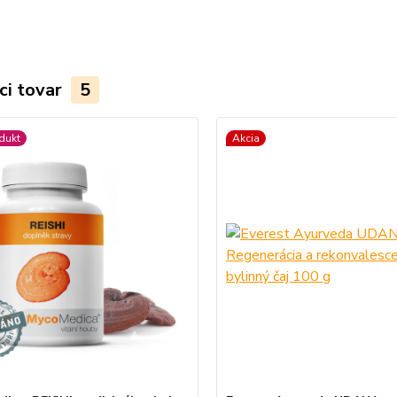
ci tovar
5
dukt
Akcia