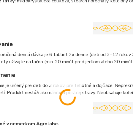
 látky:
mikrokryštalická celulóza, stearán horečnatý, koloidný ox
anie
oručená denná dávka je 6 tabliet 2x denne (deti od 3–12 rokov 
lety užívajte na lačno (min. 20 minút pred jedlom alebo 30 minút
nenie
ie je určený pre deti do 3 rokov, pre tehotné a dojčiace. Nepr
tí. Produkt neslúži ako náhrada pestrej stravy. Neobsahuje kofeín,
né v nemeckom Agrolabe.