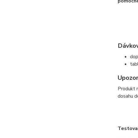
pomocné
Dávkov
dop
tab
Upozor
Produkt n
dosahu de
Testova