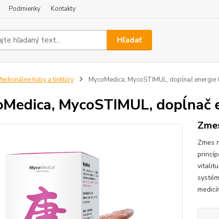
Podmienky
Kontakty
Hľadať
edicinálne huby a tinktúry
MycoMedica, MycoSTIMUL, dopĺnač energie Qi
Medica, MycoSTIMUL, dopĺnač en
Zmes
Zmes m
princíp
vitali
systém
medicí