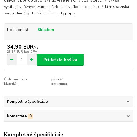
chawany boli do Japonska dovezené z Číny v 13. storočí. Misky sa
vyrábajú v rôznych tvaroch, farbách a veľkostiach, čím každá miska získa
svoj jedinečný charakter. Po...
celý popis
Dostupnosť
Skladom
34,90 EUR
/
ks
28,37 EUR
bez DPH
Pridať do košíka
Číslo produktu:
pjm-26
Materiál:
keramika
Kompletné špecifikácie
Komentáre
0
Kompletné špecifikácie