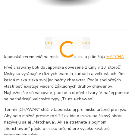
Japonská ceremoniálna miska na prípravu a pitie čaju
MATCHA
Prvé chawany boli do Japonska dovezené z Číny v 13. storočí.
Misky sa vyrábajú v rôznych tvaroch, farbách a veľkostiach, čím
každá miska získa svoj jedinečný charakter. Podľa spoločných
vlastností existuje viacero základných druhov chawanov.
Najbežnejšie sú valcovité, ploché a ohrúhle tvary. V našej ponuke
sa nachádzajú valcovité typy „Tsutsu-chawan“.
Termín „CHAWAN“ slúži v Japonsku aj pre misku určenú pre ryžu.
Aby bolo možné presne rozlíšiť ak ide o misku na čajový obrad
nazývajú sa aj „Matchawa“. Ak sa stretnete s pojmom
„Senchawan“ pôjde o misku určenú pre vysoko kvalitné
ceremoniálne čaje.