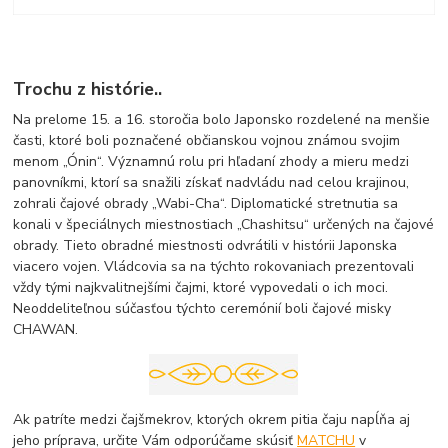
Trochu z histórie..
Na prelome 15. a 16. storočia bolo Japonsko rozdelené na menšie
časti, ktoré boli poznačené občianskou vojnou známou svojim
menom „Ónin“. Významnú rolu pri hľadaní zhody a mieru medzi
panovníkmi, ktorí sa snažili získať nadvládu nad celou krajinou,
zohrali čajové obrady „Wabi-Cha“. Diplomatické stretnutia sa
konali v špeciálnych miestnostiach „Chashitsu“ určených na čajové
obrady. Tieto obradné miestnosti odvrátili v histórii Japonska
viacero vojen. Vládcovia sa na týchto rokovaniach prezentovali
vždy tými najkvalitnejšími čajmi, ktoré vypovedali o ich moci.
Neoddeliteľnou súčasťou týchto ceremónií boli čajové misky
CHAWAN.
Ak patríte medzi čajšmekrov, ktorých okrem pitia čaju napĺňa aj
jeho príprava, určite Vám odporúčame skúsiť
MATCHU
v