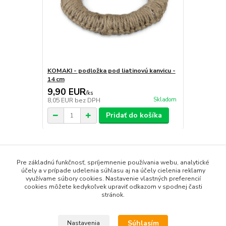
KOMAKI - podložka pod liatinovú kanvicu -
14 cm
9,90 EUR
/
ks
Skladom
8,05 EUR
bez DPH
Pridať do košíka
Tovar zaradený v kategóriách
Pre základnú funkčnosť, spríjemnenie používania webu, analytické
účely a v prípade udelenia súhlasu aj na účely cielenia reklamy
Liatinové kanvice
využívame súbory cookies. Nastavenie vlastných preferencií
cookies môžete kedykoľvek upraviť odkazom v spodnej časti
stránok.
Súhlasím
Nastavenia