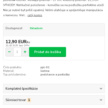
jutovina• rozmer: vonkajší priemer - 17 cm, vnútorný priemer: 11,5 cm
VÝHODY: Nehlučné položenie - konvička sa na podložku perfektne uloží.
Nie je nutné byť príliš opatrný. Veľmi uľahčuje a spríjemňuje manipuláciu
s kanvicou. Vrel...
celý popis
Dostupnosť
Skladom
12,90 EUR
/
ks
10,49 EUR
bez DPH
Pridať do košíka
Číslo produktu:
ppl-02
Materiál:
liatina
Typ príslušenstva:
podstavce a podložky
Kompletné špecifikácie
Súvisiaci tovar
1